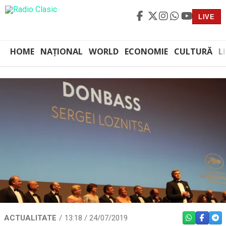
LIVE
HOME
NAȚIONAL
WORLD
ECONOMIE
CULTURĂ
L
ACTUALITATE
13:18 / 24/07/2019
WHATSAPP
FACEBO
TEL