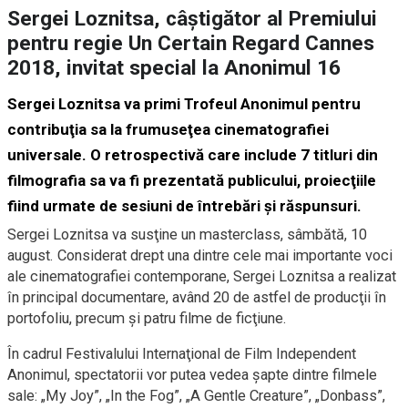
Sergei Loznitsa, câştigător al Premiului
pentru regie Un Certain Regard Cannes
2018, invitat special la Anonimul 16
Sergei Loznitsa va primi Trofeul Anonimul pentru
contribuţia sa la frumuseţea cinematografiei
universale. O retrospectivă care include 7 titluri din
filmografia sa va fi prezentată publicului, proiecţiile
fiind urmate de sesiuni de întrebări şi răspunsuri.
Sergei Loznitsa va susţine un masterclass, sâmbătă, 10
august. Considerat drept una dintre cele mai importante voci
ale cinematografiei contemporane, Sergei Loznitsa a realizat
în principal documentare, având 20 de astfel de producţii în
portofoliu, precum şi patru filme de ficţiune.
În cadrul Festivalului Internaţional de Film Independent
Anonimul, spectatorii vor putea vedea şapte dintre filmele
sale: „My Joy”, „In the Fog”, „A Gentle Creature”, „Donbass”,