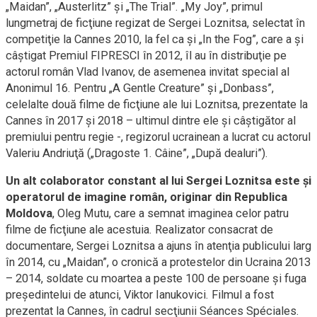
„Maidan”, „Austerlitz” şi „The Trial”. „My Joy”, primul
lungmetraj de ficţiune regizat de Sergei Loznitsa, selectat în
competiţie la Cannes 2010, la fel ca şi „In the Fog”, care a şi
câştigat Premiul FIPRESCI în 2012, îl au în distribuţie pe
actorul român Vlad Ivanov, de asemenea invitat special al
Anonimul 16. Pentru „A Gentle Creature” şi „Donbass”,
celelalte două filme de ficţiune ale lui Loznitsa, prezentate la
Cannes în 2017 şi 2018 – ultimul dintre ele şi câştigător al
premiului pentru regie -, regizorul ucrainean a lucrat cu actorul
Valeriu Andriuţă („Dragoste 1. Câine”, „După dealuri”).
Un alt colaborator constant al lui Sergei Loznitsa este şi
operatorul de imagine român, originar din Republica
Moldova
, Oleg Mutu, care a semnat imaginea celor patru
filme de ficţiune ale acestuia. Realizator consacrat de
documentare, Sergei Loznitsa a ajuns în atenţia publicului larg
în 2014, cu „Maidan”, o cronică a protestelor din Ucraina 2013
– 2014, soldate cu moartea a peste 100 de persoane şi fuga
preşedintelui de atunci, Viktor Ianukovici. Filmul a fost
prezentat la Cannes, în cadrul secţiunii Séances Spéciales.