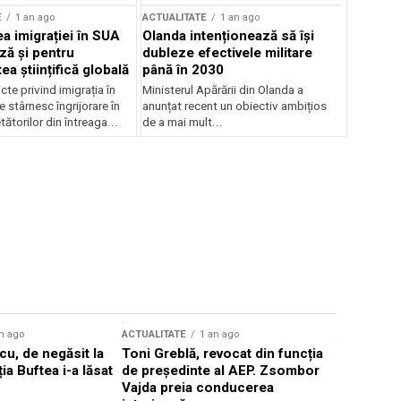
E
1 an ago
ACTUALITATE
1 an ago
a imigrației în SUA
Olanda intenționează să își
ză și pentru
dubleze efectivele militare
a științifică globală
până în 2030
cte privind imigrația în
Ministerul Apărării din Olanda a
e stârnesc îngrijorare în
anunțat recent un obiectiv ambițios
tătorilor din întreaga...
de a mai mult...
n ago
ACTUALITATE
1 an ago
ACTUALITATE
u, de negăsit la
Toni Greblă, revocat din funcția
Ilie Boloj
ția Buftea i-a lăsat
de președinte al AEP. Zsombor
alegerilor
Vajda preia conducerea
constituți