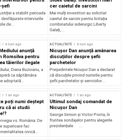
 interviurilor pentru
Sidex Galați: Investitori mari
-șefi
cer caietul de sarcini
stiției a stabilit perioada
Mai mulți investitori au solicitat
i desfășurate interviurile
caietul de sarcini pentru licitația
ile de...
combinatului siderurgic Liberty
Galați,...
E
6 luni ago
ACTUALITATE
6 luni ago
 Mediului anunță
Nicușor Dan anunță amânarea
n Romsilva pentru
discuțiilor despre șefii
 tăierilor ilegale
parchetelor
iului, Diana Buzoianu, a
Președintele Nicușor Dan a declarat
 speră ca săptămâna
că discuțiile privind numirile pentru
fie adoptată...
șefii parchetelor și serviciilor...
E
1 an ago
ACTUALITATE
1 an ago
te poți numi deștept
Ultimul sondaj comandat de
u că ai studii
Nicușor Dan
e!?
George Simion și Victor Ponta, în
fruntea sondajelor pentru alegerile
rvegia vs. România: De
prezidențiale ...
le superioare fac
 mentalitatea civică...