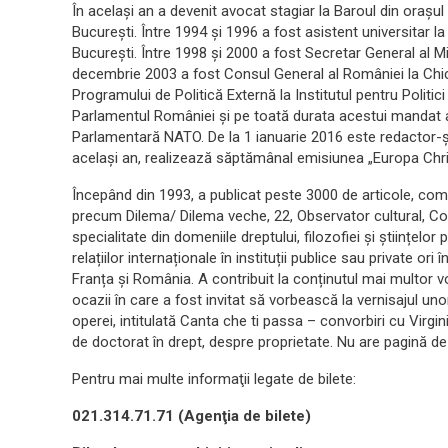
În același an a devenit avocat stagiar la Baroul din orașul n
București. Între 1994 și 1996 a fost asistent universitar
București. Între 1998 și 2000 a fost Secretar General al Mi
decembrie 2003 a fost Consul General al României la Chi
Programului de Politică Externă la Institutul pentru Politic
Parlamentul României și pe toată durata acestui mandat 
Parlamentară NATO. De la 1 ianuarie 2016 este redactor-șe
același an, realizează săptămânal emisiunea „Europa Christ
Începând din 1993, a publicat peste 3000 de articole, coment
precum Dilema/ Dilema veche, 22, Observator cultural, Cotid
specialitate din domeniile dreptului, filozofiei și științelo
relațiilor internaționale în instituții publice sau private ori 
Franța și România. A contribuit la conținutul mai multor v
ocazii în care a fost invitat să vorbească la vernisajul u
operei, intitulată Canta che ti passa – convorbiri cu Virgi
de doctorat în drept, despre proprietate. Nu are pagină de 
Pentru mai multe informaţii legate de bilete:
021.314.71.71 (Agenţia de bilete)