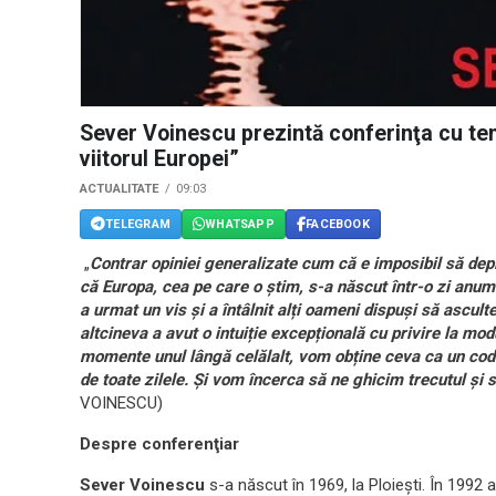
Sever Voinescu prezintă conferinţa cu tema
viitorul Europei”
ACTUALITATE
09:03
TELEGRAM
WHATSAPP
FACEBOOK
„
Contrar opiniei generalizate cum că e imposibil să depi
că Europa, cea pe care o știm, s-a născut într-o zi anu
a urmat un vis și a întâlnit alți oameni dispuși să ascult
altcineva a avut o intuiție excepțională cu privire la mo
momente unul lângă celălalt, vom obține ceva ca un cod
de toate zilele. Și vom încerca să ne ghicim trecutul și
VOINESCU)
Despre conferenţiar
Sever Voinescu
s-a născut în 1969, la Ploiești. În 1992 a