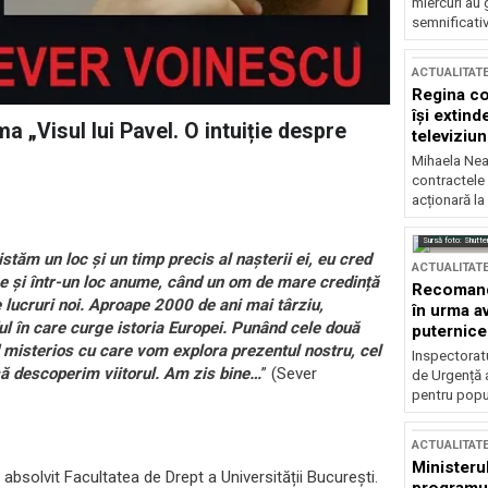
miercuri au 
semnificati
ACTUALITAT
Regina co
își extind
 „Visul lui Pavel. O intuiție despre
televiziun
Mihaela Nea
contractele 
acționară la
Sursă foto: Shutte
stăm un loc și un timp precis al nașterii ei, eu cred
ACTUALITAT
me și într-un loc anume, când un om de mare credință
Recomandă
e lucruri noi. Aproape 2000 de ani mai târziu,
în urma av
dul în care curge istoria Europei. Punând cele două
puternice
 misterios cu care vom explora prezentul nostru, cel
Inspectoratu
 să descoperim viitorul. Am zis bine…
” (Sever
de Urgență 
pentru popula
ACTUALITAT
Ministerul
 absolvit Facultatea de Drept a Universității București.