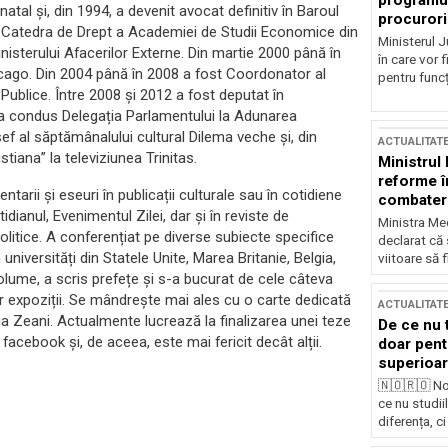
programul
atal și, din 1994, a devenit avocat definitiv în Baroul
procurori
 la Catedra de Drept a Academiei de Studii Economice din
Ministerul Ju
nisterului Afacerilor Externe. Din martie 2000 până în
în care vor f
cago. Din 2004 până în 2008 a fost Coordonator al
pentru funcți
i Publice. Între 2008 și 2012 a fost deputat în
a condus Delegația Parlamentului la Adunarea
f al săptămânalului cultural Dilema veche și, din
ACTUALITAT
iana” la televiziunea Trinitas.
Ministrul
reforme î
arii și eseuri în publicații culturale sau în cotidiene
combaterea
ianul, Evenimentul Zilei, dar și în reviste de
Ministra Med
r politice. A conferențiat pe diverse subiecte specifice
declarat că
în universități din Statele Unite, Marea Britanie, Belgia,
viitoare să 
olume, a scris prefețe și s-a bucurat de cele câteva
nor expoziții. Se mândrește mai ales cu o carte dedicată
ACTUALITAT
nia Zeani. Actualmente lucrează la finalizarea unei teze
De ce nu 
facebook și, de aceea, este mai fericit decât alții.
doar pentr
superioar
🇳🇴🇷🇴 No
ce nu studii
diferența, ci