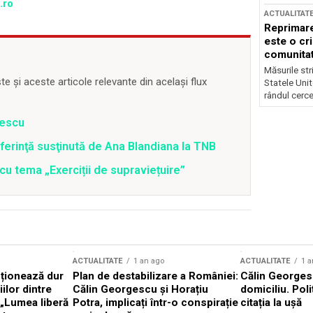
.ro
ACTUALITAT
Reprimare
este o cri
comunitate
Măsurile stri
 și aceste articole relevante din același flux
Statele Unit
rândul cerce
nescu
ferinţă susţinută de Ana Blandiana la TNB
cu tema „Exerciții de supraviețuire”
ACTUALITATE
1 an ago
ACTUALITATE
1 a
cționează dur
Plan de destabilizare a României:
Călin Georgesc
ilor dintre
Călin Georgescu și Horațiu
domiciliu. Poli
 „Lumea liberă
Potra, implicați într-o conspirație
citația la ușă