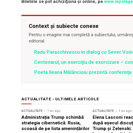
Biletele se pot achiziţiona şi online, pe
www.mystage
Context și subiecte conexe
Pentru o imagine mai completă a subiectului, urmărește
editorial.
Radu Paraschivescu în dialog cu Sever Voi
Centenarul, un exerciţiu de exorcizare – con
Poeta Ileana Mălăncioiu prezintă conferinţa 
ACTUALITATE - ULTIMELE ARTICOLE
ACTUALITATE
1 an ago
ACTUALITATE
1 an ago
Administrația Trump schimbă
Elena Lasconi rea
strategia cibernetică: Rusia,
după eșecul discuți
scoasă de pe lista amenințărilor
Trump și Zelenski: