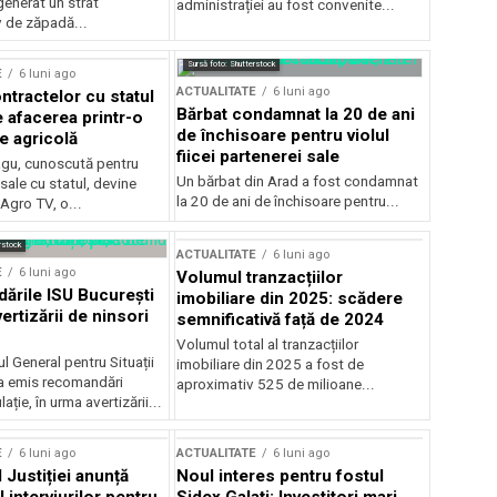
generat un strat
administrației au fost convenite...
v de zăpadă...
Sursă foto: Shutterstock
E
6 luni ago
ACTUALITATE
6 luni ago
ntractelor cu statul
Bărbat condamnat la 20 de ani
e afacerea printr-o
de închisoare pentru violul
e agricolă
fiicei partenerei sale
gu, cunoscută pentru
Un bărbat din Arad a fost condamnat
sale cu statul, devine
la 20 de ani de închisoare pentru...
 Agro TV, o...
rstock
ACTUALITATE
6 luni ago
E
6 luni ago
Volumul tranzacțiilor
rile ISU București
imobiliare din 2025: scădere
ertizării de ninsori
semnificativă față de 2024
Volumul total al tranzacțiilor
l General pentru Situații
imobiliare din 2025 a fost de
a emis recomandări
aproximativ 525 de milioane...
ție, în urma avertizării...
E
6 luni ago
ACTUALITATE
6 luni ago
 Justiției anunță
Noul interes pentru fostul