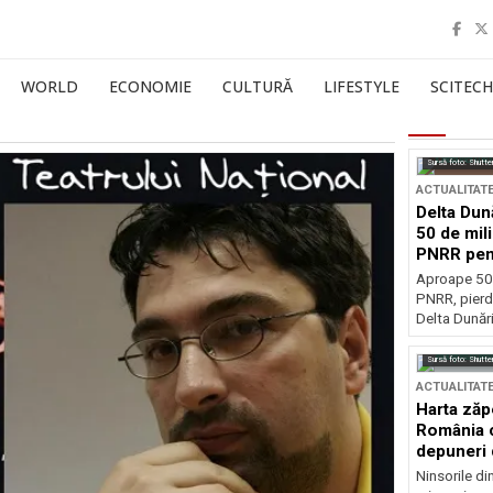
WORLD
ECONOMIE
CULTURĂ
LIFESTYLE
SCITECH
Sursă foto: Shutte
ACTUALITAT
Delta Dun
50 de mil
PNRR pen
esențiale
Aproape 50 
PNRR, pierdu
Delta Dunării
Sursă foto: Shutte
ACTUALITAT
Harta zăp
România c
depuneri 
Ninsorile di