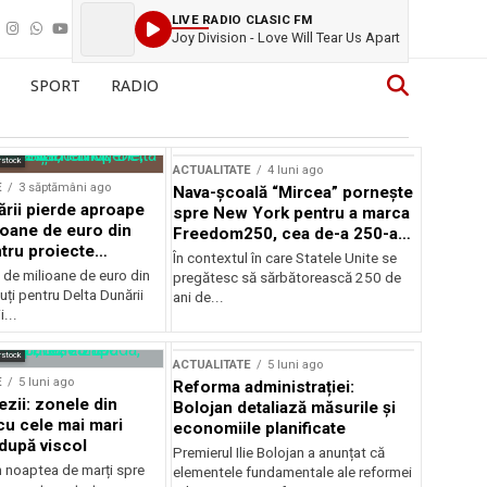
LIVE RADIO CLASIC FM
Joy Division - Love Will Tear Us Apart
SPORT
RADIO
rstock
ACTUALITATE
4 luni ago
E
3 săptămâni ago
Nava-școală “Mircea” pornește
ării pierde aproape
spre New York pentru a marca
ioane de euro din
Freedom250, cea de-a 250-a
tru proiecte
aniversare a Statelor Unite
În contextul în care Statele Unite se
de milioane de euro din
pregătesc să sărbătorească 250 de
ți pentru Delta Dunării
ani de...
...
rstock
ACTUALITATE
5 luni ago
E
5 luni ago
Reforma administrației:
ezii: zonele din
Bolojan detaliază măsurile și
u cele mai mari
economiile planificate
după viscol
Premierul Ilie Bolojan a anunțat că
n noaptea de marți spre
elementele fundamentale ale reformei