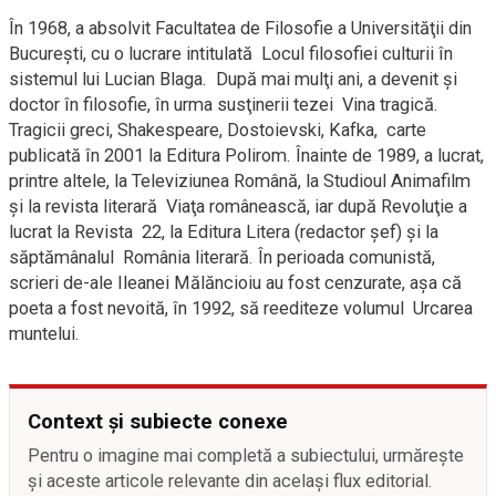
În 1968, a absolvit Facultatea de Filosofie a Universităţii din
Bucureşti, cu o lucrare intitulată Locul filosofiei culturii în
sistemul lui Lucian Blaga. După mai mulţi ani, a devenit şi
doctor în filosofie, în urma susţinerii tezei Vina tragică.
Tragicii greci, Shakespeare, Dostoievski, Kafka, carte
publicată în 2001 la Editura Polirom. Înainte de 1989, a lucrat,
printre altele, la Televiziunea Română, la Studioul Animafilm
şi la revista literară Viaţa românească, iar după Revoluţie a
lucrat la Revista 22, la Editura Litera (redactor șef) și la
săptămânalul România literară. În perioada comunistă,
scrieri de-ale Ileanei Mălăncioiu au fost cenzurate, aşa că
poeta a fost nevoită, în 1992, să reediteze volumul Urcarea
muntelui.
Context și subiecte conexe
Pentru o imagine mai completă a subiectului, urmărește
și aceste articole relevante din același flux editorial.