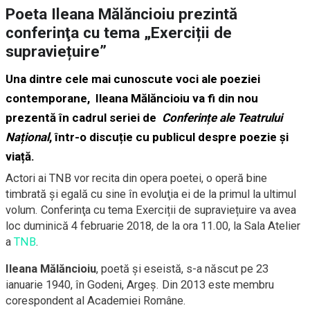
Poeta Ileana Mălăncioiu prezintă
conferinţa cu tema „Exerciții de
supraviețuire”
Una dintre cele mai cunoscute voci ale poeziei
contemporane,
Ileana Mălăncioiu
va fi din nou
prezentă în cadrul seriei de
Conferințe ale Teatrului
Național
, într-o discuție cu publicul despre poezie și
viață.
Actori ai TNB vor recita din opera poetei, o operă bine
timbrată şi egală cu sine în evoluţia ei de la primul la ultimul
volum. Conferinţa cu tema Exerciții de supraviețuire va avea
loc duminică 4 februarie 2018, de la ora 11.00, la Sala Atelier
a
TNB
.
Ileana Mălăncioiu
, poetă şi eseistă, s-a născut pe 23
ianuarie 1940, în Godeni, Argeș. Din 2013 este membru
corespondent al Academiei Române.