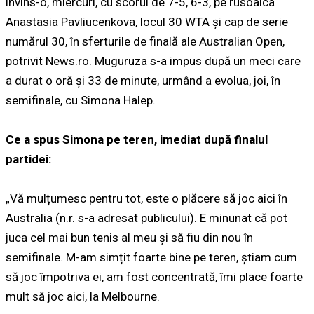
învins-o, miercuri, cu scorul de 7-5, 6-3, pe rusoaica
Anastasia Pavliucenkova, locul 30 WTA şi cap de serie
numărul 30, în sferturile de finală ale Australian Open,
potrivit News.ro. Muguruza s-a impus după un meci care
a durat o oră şi 33 de minute, urmând a evolua, joi, în
semifinale, cu Simona Halep.
Ce a spus Simona pe teren, imediat după finalul
partidei:
„Vă mulțumesc pentru tot, este o plăcere să joc aici în
Australia (n.r. s-a adresat publicului). E minunat că pot
juca cel mai bun tenis al meu și să fiu din nou în
semifinale. M-am simțit foarte bine pe teren, știam cum
să joc împotriva ei, am fost concentrată, îmi place foarte
mult să joc aici, la Melbourne.