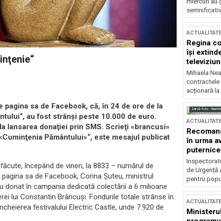
miercuri au 
semnificati
ACTUALITAT
Regina co
își extind
inţenie“
televiziun
Mihaela Nea
contractele 
acționară la
pe pagina sa de Facebook, că, în 24 de ore de la
Sursă foto: Shutte
ului“, au fost strânşi peste 10.000 de euro.
ACTUALITAT
la lansarea donaţiei prin SMS. Scrieţi «brancusi»
Recomandă
u «Cuminţenia Pământului»“, este mesajul publicat
în urma av
puternice
Inspectoratu
făcute, începând de vineri, la 8833 – numărul de
de Urgență 
pe pagina sa de Facebook, Corina Şuteu, ministrul
pentru popula
e au donat în campania dedicată colectării a 6 milioane
ei lui Constantin Brâncuşi. Fondurile totale strânse în
ACTUALITAT
ncheierea festivalului Electric Castle, unde 7.920 de
Ministerul