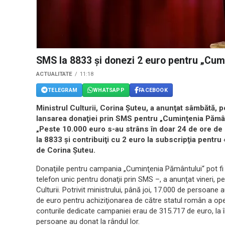
SMS la 8833 şi donezi 2 euro pentru „Cum
ACTUALITATE
11:18
TELEGRAM
WHATSAPP
FACEBOOK
Ministrul Culturii, Corina Şuteu, a anunţat sâmbătă, 
lansarea donaţiei prin SMS pentru „Cuminţenia Pământ
„Peste 10.000 euro s-au strâns în doar 24 de ore de 
la 8833 şi contribuiţi cu 2 euro la subscripţia pentr
de Corina Şuteu.
Donaţiile pentru campania „Cuminţenia Pământului“ pot fi 
telefon unic pentru donaţii prin SMS –, a anunţat vineri, 
Culturii. Potrivit ministrului, până joi, 17.000 de persoan
de euro pentru achiziţionarea de către statul român a oper
conturile dedicate campaniei erau de 315.717 de euro, la î
persoane au donat la rândul lor.