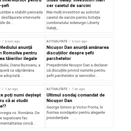
 interviurilor pentru
Sidex Galați: Investitori mari
-șefi
cer caietul de sarcini
stiției a stabilit perioada
Mai mulți investitori au solicitat
i desfășurate interviurile
caietul de sarcini pentru licitația
ile de...
combinatului siderurgic Liberty
Galați,...
E
6 luni ago
ACTUALITATE
6 luni ago
 Mediului anunță
Nicușor Dan anunță amânarea
n Romsilva pentru
discuțiilor despre șefii
 tăierilor ilegale
parchetelor
iului, Diana Buzoianu, a
Președintele Nicușor Dan a declarat
 speră ca săptămâna
că discuțiile privind numirile pentru
fie adoptată...
șefii parchetelor și serviciilor...
E
1 an ago
ACTUALITATE
1 an ago
te poți numi deștept
Ultimul sondaj comandat de
u că ai studii
Nicușor Dan
e!?
George Simion și Victor Ponta, în
fruntea sondajelor pentru alegerile
rvegia vs. România: De
prezidențiale ...
le superioare fac
 mentalitatea civică...