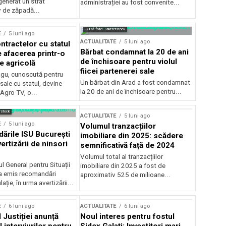
generat un strat
administrației au fost convenite...
v de zăpadă...
Sursă foto: Shutterstock
E
5 luni ago
ACTUALITATE
5 luni ago
ntractelor cu statul
Bărbat condamnat la 20 de ani
e afacerea printr-o
de închisoare pentru violul
e agricolă
fiicei partenerei sale
gu, cunoscută pentru
Un bărbat din Arad a fost condamnat
sale cu statul, devine
la 20 de ani de închisoare pentru...
 Agro TV, o...
rstock
ACTUALITATE
5 luni ago
E
5 luni ago
Volumul tranzacțiilor
rile ISU București
imobiliare din 2025: scădere
ertizării de ninsori
semnificativă față de 2024
Volumul total al tranzacțiilor
l General pentru Situații
imobiliare din 2025 a fost de
a emis recomandări
aproximativ 525 de milioane...
ție, în urma avertizării...
E
6 luni ago
ACTUALITATE
6 luni ago
 Justiției anunță
Noul interes pentru fostul