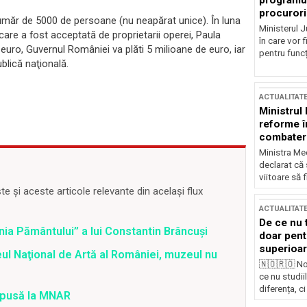
programul
procurori
umăr de 5000 de persoane (nu neapărat unice). În luna
Ministerul Ju
care a fost acceptată de proprietarii operei, Paula
în care vor f
uro, Guvernul României va plăti 5 milioane de euro, iar
pentru funcți
ublică naţională.
ACTUALITAT
Ministrul
reforme î
combaterea
Ministra Med
declarat că
viitoare să 
 și aceste articole relevante din același flux
ACTUALITAT
De ce nu 
ia Pământului” a lui Constantin Brâncuşi
doar pentr
superioar
ul Naţional de Artă al României, muzeul nu
🇳🇴🇷🇴 No
ce nu studii
diferența, ci
xpusă la MNAR