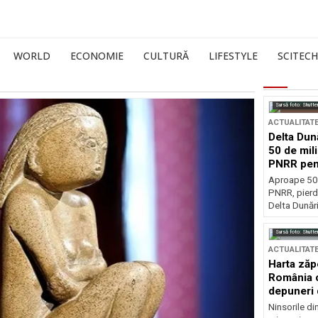
WORLD
ECONOMIE
CULTURĂ
LIFESTYLE
SCITECH
Sursă foto: Shutte
ACTUALITAT
Delta Dun
50 de mil
PNRR pen
esențiale
Aproape 50 
PNRR, pierdu
Delta Dunării
Sursă foto: Shutte
ACTUALITAT
Harta zăp
România c
depuneri 
Ninsorile di