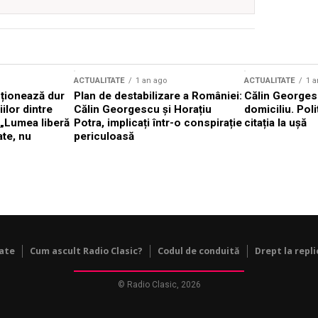
ACTUALITATE
1 an ago
ACTUALITATE
1 a
cționează dur
Plan de destabilizare a României:
Călin Georgesc
ilor dintre
Călin Georgescu și Horațiu
domiciliu. Poli
 „Lumea liberă
Potra, implicați într-o conspirație
citația la ușă
ate, nu
periculoasă
tate
Cum ascult Radio Clasic?
Codul de conduită
Drept la repli
© Radio Clasic, 2026