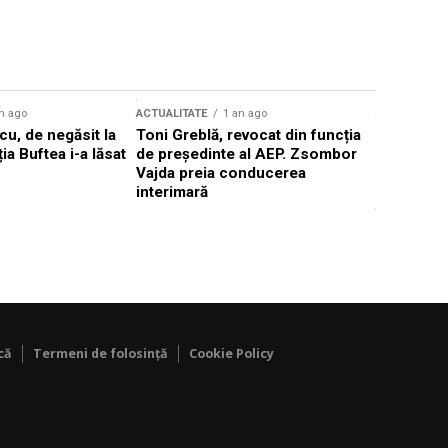
n ago
ACTUALITATE
1 an ago
ACTUALITATE
u, de negăsit la
Toni Greblă, revocat din funcția
Ilie Boloj
ția Buftea i-a lăsat
de președinte al AEP. Zsombor
alegerilor
Vajda preia conducerea
constituți
interimară
concentră
viitoarelo
că
Termeni de folosință
Cookie Policy