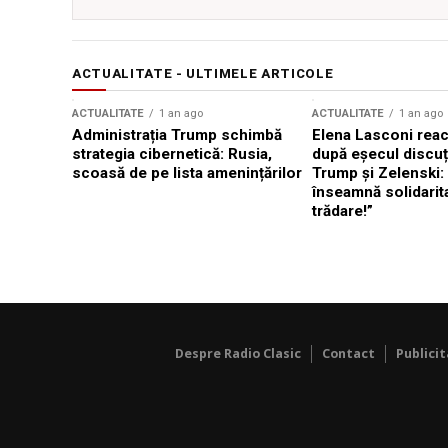
ACTUALITATE - ULTIMELE ARTICOLE
ACTUALITATE
1 an ago
ACTUALITATE
1 an ago
Administrația Trump schimbă
Elena Lasconi rea
strategia cibernetică: Rusia,
după eșecul discuți
scoasă de pe lista amenințărilor
Trump și Zelenski:
înseamnă solidarit
trădare!”
Despre Radio Clasic
Contact
Publici