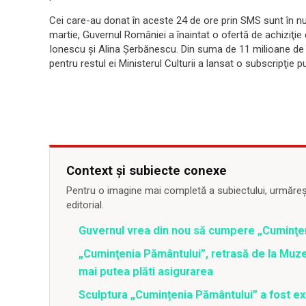
Cei care-au donat în aceste 24 de ore prin SMS sunt în n
martie, Guvernul României a înaintat o ofertă de achiziţie 
Ionescu şi Alina Şerbănescu. Din suma de 11 milioane de e
pentru restul ei Ministerul Culturii a lansat o subscripţie p
Context și subiecte conexe
Pentru o imagine mai completă a subiectului, urmărește
editorial.
Guvernul vrea din nou să cumpere „Cuminţen
„Cuminţenia Pământului”, retrasă de la Muze
mai putea plăti asigurarea
Sculptura „Cumințenia Pământului” a fost e