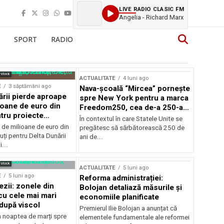
LIVE RADIO CLASIC FM
Angelia - Richard Marx
SPORT
RADIO
rstock
ACTUALITATE
4 luni ago
E
3 săptămâni ago
Nava-școală “Mircea” pornește
ării pierde aproape
spre New York pentru a marca
ioane de euro din
Freedom250, cea de-a 250-a
tru proiecte
aniversare a Statelor Unite
În contextul în care Statele Unite se
de milioane de euro din
pregătesc să sărbătorească 250 de
ți pentru Delta Dunării
ani de...
...
rstock
ACTUALITATE
5 luni ago
E
5 luni ago
Reforma administrației:
ezii: zonele din
Bolojan detaliază măsurile și
u cele mai mari
economiile planificate
după viscol
Premierul Ilie Bolojan a anunțat că
n noaptea de marți spre
elementele fundamentale ale reformei