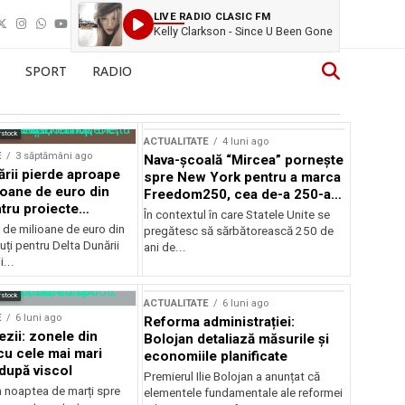
LIVE RADIO CLASIC FM
Kelly Clarkson - Since U Been Gone
SPORT
RADIO
rstock
ACTUALITATE
4 luni ago
E
3 săptămâni ago
Nava-școală “Mircea” pornește
ării pierde aproape
spre New York pentru a marca
ioane de euro din
Freedom250, cea de-a 250-a
tru proiecte
aniversare a Statelor Unite
În contextul în care Statele Unite se
de milioane de euro din
pregătesc să sărbătorească 250 de
ți pentru Delta Dunării
ani de...
...
rstock
ACTUALITATE
6 luni ago
E
6 luni ago
Reforma administrației:
ezii: zonele din
Bolojan detaliază măsurile și
u cele mai mari
economiile planificate
după viscol
Premierul Ilie Bolojan a anunțat că
n noaptea de marți spre
elementele fundamentale ale reformei