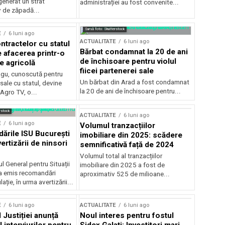
generat un strat
administrației au fost convenite...
v de zăpadă...
Sursă foto: Shutterstock
E
6 luni ago
ACTUALITATE
6 luni ago
ntractelor cu statul
Bărbat condamnat la 20 de ani
e afacerea printr-o
de închisoare pentru violul
e agricolă
fiicei partenerei sale
gu, cunoscută pentru
Un bărbat din Arad a fost condamnat
sale cu statul, devine
la 20 de ani de închisoare pentru...
 Agro TV, o...
rstock
ACTUALITATE
6 luni ago
E
6 luni ago
Volumul tranzacțiilor
rile ISU București
imobiliare din 2025: scădere
ertizării de ninsori
semnificativă față de 2024
Volumul total al tranzacțiilor
l General pentru Situații
imobiliare din 2025 a fost de
a emis recomandări
aproximativ 525 de milioane...
ție, în urma avertizării...
E
6 luni ago
ACTUALITATE
6 luni ago
 Justiției anunță
Noul interes pentru fostul