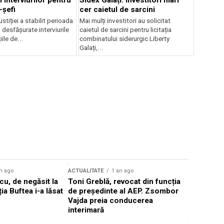
 interviurilor pentru
Sidex Galați: Investitori mari
-șefi
cer caietul de sarcini
stiției a stabilit perioada
Mai mulți investitori au solicitat
i desfășurate interviurile
caietul de sarcini pentru licitația
ile de...
combinatului siderurgic Liberty
Galați,...
n ago
ACTUALITATE
1 an ago
ACTUALITATE
u, de negăsit la
Toni Greblă, revocat din funcția
Ilie Boloj
ția Buftea i-a lăsat
de președinte al AEP. Zsombor
alegerilor
Vajda preia conducerea
constituți
interimară
concentră
viitoarelo