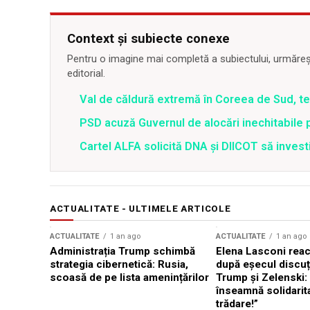
Context și subiecte conexe
Pentru o imagine mai completă a subiectului, urmărește
editorial.
Val de căldură extremă în Coreea de Sud, t
PSD acuză Guvernul de alocări inechitabile 
Cartel ALFA solicită DNA și DIICOT să inves
ACTUALITATE - ULTIMELE ARTICOLE
ACTUALITATE
1 an ago
ACTUALITATE
1 an ago
Administrația Trump schimbă
Elena Lasconi rea
strategia cibernetică: Rusia,
după eșecul discuți
scoasă de pe lista amenințărilor
Trump și Zelenski:
înseamnă solidarit
trădare!”