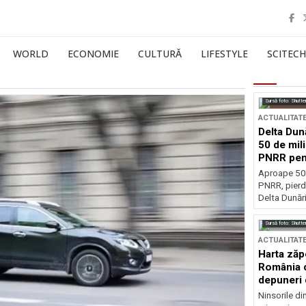
WORLD
ECONOMIE
CULTURĂ
LIFESTYLE
SCITECH
Sursă foto: Shutte
ACTUALITAT
Delta Dun
50 de mil
PNRR pen
esențiale
Aproape 50 
PNRR, pierdu
Delta Dunării
Sursă foto: Shutte
ACTUALITAT
Harta zăp
România c
depuneri 
Ninsorile di