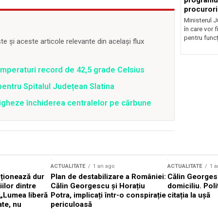
programul
procurori
Ministerul Ju
în care vor f
pentru funcți
 și aceste articole relevante din același flux
emperaturi record de 42,5 grade Celsius
pentru Spitalul Județean Slatina
tigheze închiderea centralelor pe cărbune
ACTUALITATE
1 an ago
ACTUALITATE
1 a
cționează dur
Plan de destabilizare a României:
Călin Georgesc
ilor dintre
Călin Georgescu și Horațiu
domiciliu. Poli
 „Lumea liberă
Potra, implicați într-o conspirație
citația la ușă
ate, nu
periculoasă