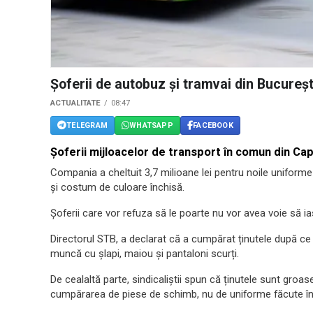
Șoferii de autobuz și tramvai din Bucureșt
ACTUALITATE
08:47
TELEGRAM
WHATSAPP
FACEBOOK
Șoferii mijloacelor de transport în comun din Capi
Compania a cheltuit 3,7 milioane lei pentru noile unifor
și costum de culoare închisă.
Șoferii care vor refuza să le poarte nu vor avea voie să i
Directorul STB, a declarat că a cumpărat ținutele după ce c
muncă cu șlapi, maiou și pantaloni scurți.
De cealaltă parte, sindicaliștii spun că ținutele sunt groas
cumpărarea de piese de schimb, nu de uniforme făcute în