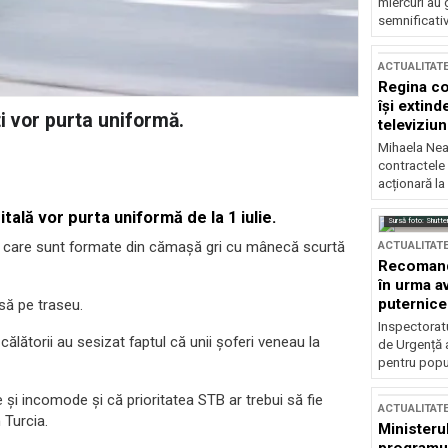
miercuri au 
semnificati
ACTUALITAT
Regina co
își extind
i vor purta uniformă.
televiziun
Mihaela Nea
contractele 
acționară la
tală vor purta uniformă de la 1 iulie.
Sursă foto: Shutte
me care sunt formate din cămașă gri cu mânecă scurtă
ACTUALITAT
Recomandă
în urma av
puternice
asă pe traseu.
Inspectoratu
ălătorii au sesizat faptul că unii șoferi veneau la
de Urgență 
pentru popula
e și incomode și că prioritatea STB ar trebui să fie
ACTUALITAT
 Turcia.
Ministerul