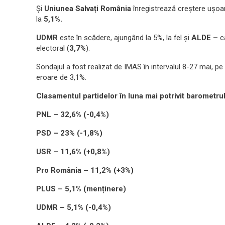
Și
Uniunea Salvați România
înregistrează creștere ușoar
la
5,1%.
UDMR
este în scădere, ajungând la 5%, la fel și
ALDE –
c
electoral (
3,7%
).
Sondajul a fost realizat de IMAS în intervalul 8-27 mai, p
eroare de 3,1%.
Clasamentul partidelor în luna mai potrivit barometr
PNL – 32,6% (-0,4%)
PSD – 23% (-1,8%)
USR – 11,6% (+0,8%)
Pro România – 11,2% (+3%)
PLUS – 5,1% (menținere)
UDMR – 5,1% (-0,4%)