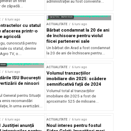
generat un strat
administrației au fost convenite...
v de zăpadă...
Sursă foto: Shutterstock
E
6 luni ago
ACTUALITATE
6 luni ago
ntractelor cu statul
Bărbat condamnat la 20 de ani
e afacerea printr-o
de închisoare pentru violul
e agricolă
fiicei partenerei sale
gu, cunoscută pentru
Un bărbat din Arad a fost condamnat
sale cu statul, devine
la 20 de ani de închisoare pentru...
 Agro TV, o...
rstock
ACTUALITATE
6 luni ago
E
6 luni ago
Volumul tranzacțiilor
rile ISU București
imobiliare din 2025: scădere
ertizării de ninsori
semnificativă față de 2024
Volumul total al tranzacțiilor
l General pentru Situații
imobiliare din 2025 a fost de
a emis recomandări
aproximativ 525 de milioane...
ție, în urma avertizării...
E
6 luni ago
ACTUALITATE
6 luni ago
 Justiției anunță
Noul interes pentru fostul