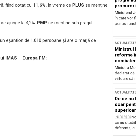
programul
ă, fiind cotat cu
11,6%,
în vreme ce
PLUS
se menține
procurori
Ministerul Ju
în care vor f
are ajunge la 4,2%.
PMP
se menține sub pragul
pentru funcți
e un eșantion de 1.010 persoane și are o marjă de
ACTUALITAT
Ministrul
reforme î
ului IMAS – Europa FM:
combaterea
Ministra Med
declarat că
viitoare să 
ACTUALITAT
De ce nu 
doar pentr
superioar
🇳🇴🇷🇴 No
ce nu studii
diferența, ci