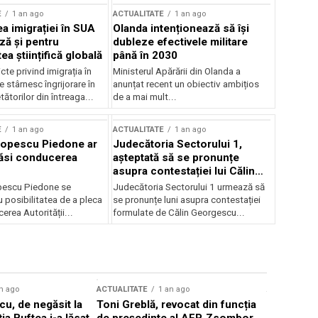
E
1 an ago
ACTUALITATE
1 an ago
a imigrației în SUA
Olanda intenționează să își
ză și pentru
dubleze efectivele militare
a științifică globală
până în 2030
cte privind imigrația în
Ministerul Apărării din Olanda a
e stârnesc îngrijorare în
anunțat recent un obiectiv ambițios
tătorilor din întreaga...
de a mai mult...
E
1 an ago
ACTUALITATE
1 an ago
Popescu Piedone ar
Judecătoria Sectorului 1,
ăsi conducerea
așteptată să se pronunțe
asupra contestației lui Călin
Georgescu privind controlul
pescu Piedone se
Judecătoria Sectorului 1 urmează să
judiciar
 posibilitatea de a pleca
se pronunțe luni asupra contestației
erea Autorității...
formulate de Călin Georgescu...
n ago
ACTUALITATE
1 an ago
ACTUALITATE
u, de negăsit la
Toni Greblă, revocat din funcția
Ilie Boloj
ția Buftea i-a lăsat
de președinte al AEP. Zsombor
alegerilor