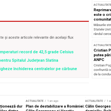
ACTUALITAT
Reprimare
este o cri
comunitate
Măsurile stri
Statele Unit
rândul cerce
 și aceste articole relevante din același flux
ACTUALITAT
Cristian 
emperaturi record de 42,5 grade Celsius
putea păr
ANPC
pentru Spitalul Județean Slatina
Cristian Po
tigheze închiderea centralelor pe cărbune
confruntă cu
de la conduc
ACTUALITATE
1 an ago
ACTUALITATE
1 a
cționează dur
Plan de destabilizare a României:
Călin Georgesc
ilor dintre
Călin Georgescu și Horațiu
domiciliu. Poli