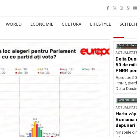
WORLD
ECONOMIE
CULTURĂ
LIFESTYLE
SCITECH
Sursă foto: Shutte
ACTUALITAT
Delta Dun
50 de mil
PNRR pen
esențiale
Aproape 50 
PNRR, pierdu
Delta Dunării
Sursă foto: Shutte
ACTUALITAT
Harta zăp
România c
depuneri 
Ninsorile di