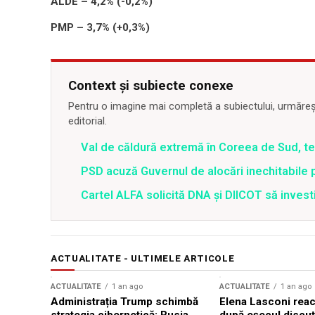
ALDE – 4,2% (-0,2%)
PMP – 3,7% (+0,3%)
Context și subiecte conexe
Pentru o imagine mai completă a subiectului, urmărește
editorial.
Val de căldură extremă în Coreea de Sud, t
PSD acuză Guvernul de alocări inechitabile 
Cartel ALFA solicită DNA și DIICOT să inves
ACTUALITATE - ULTIMELE ARTICOLE
ACTUALITATE
1 an ago
ACTUALITATE
1 an ago
Administrația Trump schimbă
Elena Lasconi rea
strategia cibernetică: Rusia,
după eșecul discuți