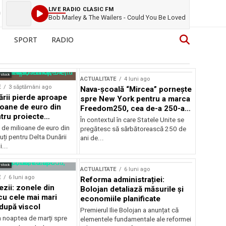
LIVE RADIO CLASIC FM
Bob Marley & The Wailers - Could You Be Loved
SPORT
RADIO
rstock
ACTUALITATE
4 luni ago
E
3 săptămâni ago
Nava-școală “Mircea” pornește
ării pierde aproape
spre New York pentru a marca
ioane de euro din
Freedom250, cea de-a 250-a
tru proiecte
aniversare a Statelor Unite
În contextul în care Statele Unite se
de milioane de euro din
pregătesc să sărbătorească 250 de
ți pentru Delta Dunării
ani de...
...
rstock
ACTUALITATE
6 luni ago
E
6 luni ago
Reforma administrației:
ezii: zonele din
Bolojan detaliază măsurile și
u cele mai mari
economiile planificate
după viscol
Premierul Ilie Bolojan a anunțat că
n noaptea de marți spre
elementele fundamentale ale reformei