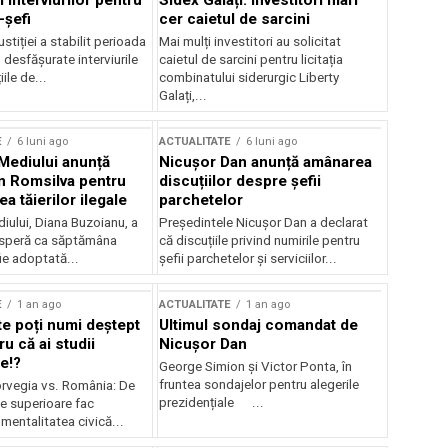
 interviurilor pentru
Sidex Galați: Investitori mari
-șefi
cer caietul de sarcini
stiției a stabilit perioada
Mai mulți investitori au solicitat
i desfășurate interviurile
caietul de sarcini pentru licitația
ile de...
combinatului siderurgic Liberty
Galați,...
E
6 luni ago
ACTUALITATE
6 luni ago
 Mediului anunță
Nicușor Dan anunță amânarea
n Romsilva pentru
discuțiilor despre șefii
 tăierilor ilegale
parchetelor
iului, Diana Buzoianu, a
Președintele Nicușor Dan a declarat
 speră ca săptămâna
că discuțiile privind numirile pentru
fie adoptată...
șefii parchetelor și serviciilor...
E
1 an ago
ACTUALITATE
1 an ago
te poți numi deștept
Ultimul sondaj comandat de
u că ai studii
Nicușor Dan
e!?
George Simion și Victor Ponta, în
fruntea sondajelor pentru alegerile
rvegia vs. România: De
prezidențiale ...
le superioare fac
 mentalitatea civică...