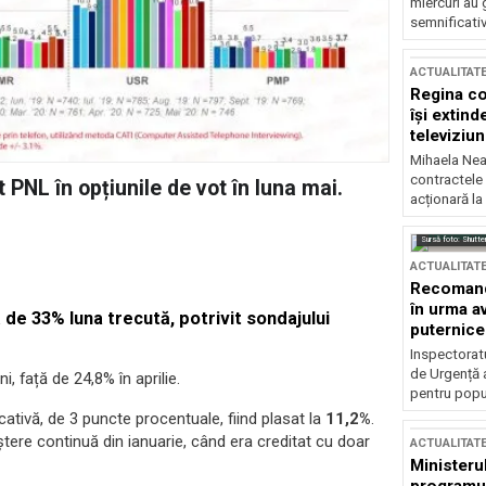
miercuri au 
semnificati
ACTUALITAT
Regina co
își extind
televiziun
Mihaela Nea
contractele 
PNL în opțiunile de vot în luna mai.
acționară la
Sursă foto: Shutte
ACTUALITAT
Recomandă
în urma av
ă de 33% luna trecută, potrivit sondajului
puternice
Inspectoratu
de Urgență 
i, față de 24,8% în aprilie.
pentru popula
ativă, de 3 puncte procentuale, fiind plasat la
11,2%
.
eștere continuă din ianuarie, când era creditat cu doar
ACTUALITAT
Ministerul