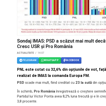
Sondaj IMAS: PSD a scăzut mai mult decât 
Cresc USR și Pro România
ACTUALITATE
14:07
TELEGRAM
WHATSAPP
FACEBOOK
PNL
este cotat cu
32,6%
din opțiunile de vot, faț
realizat de IMAS la comanda
Europa FM
.
PSD
scade mai mult, fiind creditat cu
23 la sută
din opțiun
În schimb,
Pro România
înregistrează o creștere semnific
Partidul lui Victor Ponta avea 8,2% luna trecută și e în cr
3,8 procente.