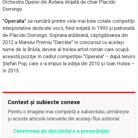
Orchestra Operei din Astana dirijată de chiar Placido
Domingo.
"Operalia"
se numără printre cele mai bine cotate competiţii
interpretative dedicate vocii, fiind iniţiată în 1993 şi patronată
de Placido Domingo. Soprana arădeană, câştigătoarea din
2012 a Marelui Premiu "Darclée" în concursul cu acelaşi
nume de la Brăila, devine al treilea artist român care ocupă
această poziţie în cadrul competiţiei "Operalia" – după tenorii
Ştefan Pop, care s-a impus la ediţia din 2010 şi Ioan Hotea –
în 2015.
Context și subiecte conexe
Pentru o imagine mai completă a subiectului, urmărește
și aceste articole relevante din același flux editorial.
Ceremonia de deschidere a preşedinţiei