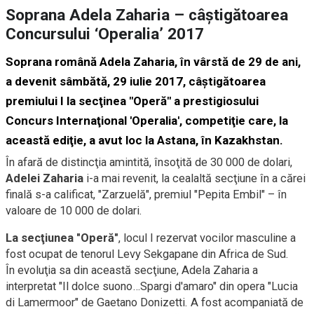
Soprana Adela Zaharia – câştigătoarea
Concursului ‘Operalia’ 2017
Soprana română Adela Zaharia, în vârstă de 29 de ani,
a devenit sâmbătă, 29 iulie 2017, câştigătoarea
premiului I la secţinea "Operă" a prestigiosului
Concurs Internaţional 'Operalia', competiţie care, la
această ediţie, a avut loc la Astana, în Kazakhstan.
În afară de distincţia amintită, însoţită de 30 000 de dolari,
Adelei Zaharia
i-a mai revenit, la cealaltă secţiune în a cărei
finală s-a calificat, "Zarzuelă", premiul "Pepita Embil" – în
valoare de 10 000 de dolari.
La secţiunea "Operă"
, locul I rezervat vocilor masculine a
fost ocupat de tenorul Levy Sekgapane din Africa de Sud.
În evoluţia sa din această secţiune, Adela Zaharia a
interpretat "Il dolce suono…Spargi d'amaro" din opera "Lucia
di Lamermoor" de Gaetano Donizetti. A fost acompaniată de