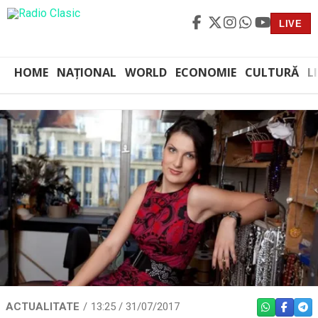
LIVE
HOME
NAȚIONAL
WORLD
ECONOMIE
CULTURĂ
L
ACTUALITATE
13:25 / 31/07/2017
WHATSAPP
FACEBO
TEL