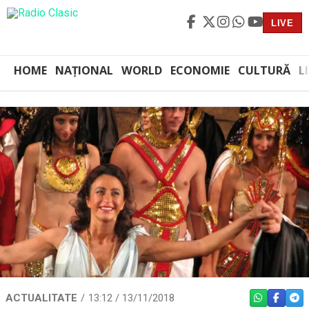
LIVE
HOME
NAȚIONAL
WORLD
ECONOMIE
CULTURĂ
L
ACTUALITATE
13:12 / 13/11/2018
WHATSAPP
FACEBO
TEL