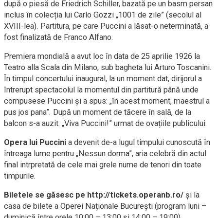
după o piesă de Friedrich Schiller, bazată pe un basm persan
inclus în colecția lui Carlo Gozzi „1001 de zile” (secolul al
XVIII-lea). Partitura, pe care Puccini a lăsat-o neterminată, a
fost finalizată de Franco Alfano.
Premiera mondială a avut loc în data de 25 aprilie 1926 la
Teatro alla Scala din Milano, sub bagheta lui Arturo Toscanini.
În timpul concertului inaugural, la un moment dat, dirijorul a
întrerupt spectacolul la momentul din partitură până unde
compusese Puccini și a spus: „în acest moment, maestrul a
pus jos pana”. După un moment de tăcere în sală, de la
balcon s-a auzit: „Viva Puccini!” urmat de ovațiile publicului.
Opera lui Puccini
a devenit de-a lugul timpului cunoscută în
întreaga lume pentru „Nessun dorma”, aria celebră din actul
final intrpretată de cele mai grele nume de tenori din toate
timpurile.
Biletele se găsesc pe http://tickets.operanb.ro/
și la
casa de bilete a Operei Naționale București (program luni –
duminică între orele 10:00 – 13:00 și 14:00 – 19:00).