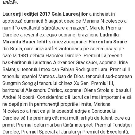
unică».
Laureaţii ediţiei 2017 Gala Laureaţilor
a încheiat în
apoteoză duminică 6 august ceea ce Mariana Nicolesco a
numit “o exaltantă sărbătoare a muzicii”. Marele Premiu
Darclée a revenit ex-equo sopranei braziliene
Ludmilla
Miranda Bauerfeldt
şi mezzosopranei
Florentina Soare
din Brăila, care urca astfel victorioasă pe scena însăşi pe
care la 1881 debuta Hariclea Darclée. Premiul I a revenit
bas-baritonului austriac Alexander Grassauer, sopranei Irina
Baianţ şi tenorului mexican Fabian Rodriguez Lara. Premiul II
tenorului spaniol Mateos Juan de Dios, tenorului sud-coreean
Sungmin Song şi tenorului chinez Xu Sen. Premiul III,
baritonului Alexandru Chiriac, sopranei Olena Stroia şi basului
Andrei Nicoară. Considerând că lucrul cel mai important e să
ne depăşim în permanenţă propriile limite, Mariana
Nicolesco a ţinut ca şi la această ediţie a Concursului
Darclée să fie premiaţi cât mai mulţi artişti de talent, care au
primit Premiul celui mai bun tânăr interpret, Premiul Fundaţiei
Darclée, Premiul Special al Juriului şi Premiul de Excelenţă.