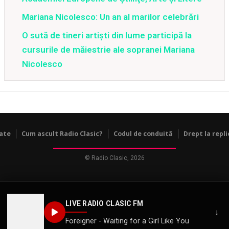
Mariana Nicolesco: Un an al marilor celebrări
O sută de tineri artişti din lume participă la
cursurile de măiestrie ale sopranei Mariana
Nicolesco
tate
Cum ascult Radio Clasic?
Codul de conduită
Drept la repli
© Radio Clasic, 2026
LIVE RADIO CLASIC FM
↓
Foreigner - Waiting for a Girl Like You