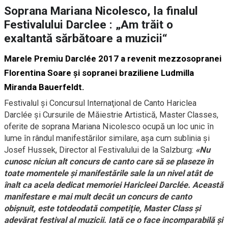
Soprana Mariana Nicolesco, la finalul
Festivalului Darclee : „Am trăit o
exaltantă sărbătoare a muzicii“
Marele Premiu Darclée 2017 a revenit mezzosopranei
Florentina Soare şi sopranei braziliene Ludmilla
Miranda Bauerfeldt.
Festivalul şi Concursul Internaţional de Canto Hariclea
Darclée şi Cursurile de Măiestrie Artistică, Master Classes,
oferite de soprana Mariana Nicolesco ocupă un loc unic în
lume în rândul manifestărilor similare, aşa cum sublinia şi
Josef Hussek, Director al Festivalului de la Salzburg:
«Nu
cunosc niciun alt concurs de canto care să se plaseze în
toate momentele şi manifestările sale la un nivel atât de
înalt ca acela dedicat memoriei Haricleei Darclée. Această
manifestare e mai mult decât un concurs de canto
obişnuit, este totdeodată competiţie, Master Class şi
adevărat festival al muzicii. Iată ce o face incomparabilă şi