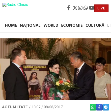
LIVE
HOME
NAȚIONAL
WORLD
ECONOMIE
CULTURĂ
L
ACTUALITATE
13:07 / 08/08/2017
WHATSAPP
FACEBO
TEL