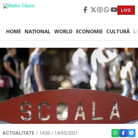
LIVE
HOME
NAȚIONAL
WORLD
ECONOMIE
CULTURĂ
L
ACTUALITATE
14:30 / 14/05/2021
WHATSAPP
FACEBO
TEL