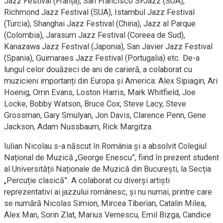
Jazz Festival (Franța), San Francisco SFJazz (SUA),
Richmond Jazz Festival (SUA), Istambul Jazz Festival
(Turcia), Shanghai Jazz Festival (China), Jazz al Parque
(Colombia), Jarasum Jazz Festival (Coreea de Sud),
Kanazawa Jazz Festival (Japonia), San Javier Jazz Festival
(Spania), Guimaraes Jazz Festival (Portugalia) etc. De-a
lungul celor douăzeci de ani de carieră, a colaborat cu
muzicieni importanți din Europa și America: Alex Sipiagin, Ari
Hoenig, Orrin Evans, Loston Harris, Mark Whitfield, Joe
Locke, Bobby Watson, Bruce Cox, Steve Lacy, Steve
Grossman, Gary Smulyan, Jon Davis, Clarence Penn, Gene
Jackson, Adam Nussbaum, Rick Margitza.
Iulian Nicolau s-a născut în România și a absolvit Colegiul
Național de Muzică „George Enescu”, fiind în prezent student
al Universității Naționale de Muzică din București, la Secția
„Percuție clasică”. A colaborat cu diverși artiști
reprezentativi ai jazzului românesc, și nu numai, printre care
se numără Nicolas Simion, Mircea Tiberian, Catalin Milea,
Alex Man, Sorin Zlat, Marius Vernescu, Emil Bizga, Candice