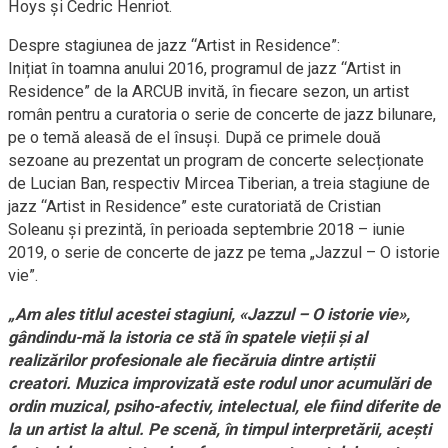
Hoys și Cedric Henriot.
Despre stagiunea de jazz “Artist in Residence”:
Inițiat în toamna anului 2016, programul de jazz “Artist in
Residence” de la ARCUB invită, în fiecare sezon, un artist
român pentru a curatoria o serie de concerte de jazz bilunare,
pe o temă aleasă de el însuși. După ce primele două
sezoane au prezentat un program de concerte selecționate
de Lucian Ban, respectiv Mircea Tiberian, a treia stagiune de
jazz “Artist in Residence” este curatoriată de Cristian
Soleanu și prezintă, în perioada septembrie 2018 – iunie
2019, o serie de concerte de jazz pe tema „Jazzul – O istorie
vie”.
„Am ales titlul acestei stagiuni, «Jazzul – O istorie vie»,
gândindu-mă la istoria ce stă în spatele vieții și al
realizărilor profesionale ale fiecăruia dintre artiștii
creatori. Muzica improvizată este rodul unor acumulări de
ordin muzical, psiho-afectiv, intelectual, ele fiind diferite de
la un artist la altul. Pe scenă, în timpul interpretării, acești