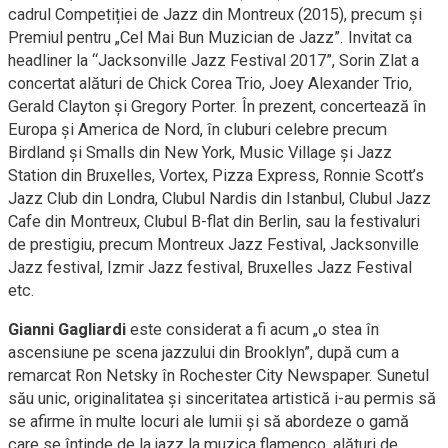
cadrul Competiției de Jazz din Montreux (2015), precum și
Premiul pentru „Cel Mai Bun Muzician de Jazz”. Invitat ca
headliner la “Jacksonville Jazz Festival 2017”, Sorin Zlat a
concertat alături de Chick Corea Trio, Joey Alexander Trio,
Gerald Clayton și Gregory Porter. În prezent, concertează în
Europa și America de Nord, în cluburi celebre precum
Birdland și Smalls din New York, Music Village și Jazz
Station din Bruxelles, Vortex, Pizza Express, Ronnie Scott’s
Jazz Club din Londra, Clubul Nardis din Istanbul, Clubul Jazz
Cafe din Montreux, Clubul B-flat din Berlin, sau la festivaluri
de prestigiu, precum Montreux Jazz Festival, Jacksonville
Jazz festival, Izmir Jazz festival, Bruxelles Jazz Festival
etc.
Gianni Gagliardi
este considerat a fi acum „o stea în
ascensiune pe scena jazzului din Brooklyn”, după cum a
remarcat Ron Netsky în Rochester City Newspaper. Sunetul
său unic, originalitatea și sinceritatea artistică i-au permis să
se afirme în multe locuri ale lumii și să abordeze o gamă
care se întinde de la jazz la muzica flamenco, alături de