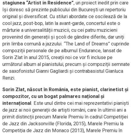
stagiunea “Artist in Residence”
, un proiect inedit prin care
își doresc să prezinte publicului din București un repertoriu
original și diversificat. Cu stiluri abordate ce oscilează de la
cool jazz, post-bop, latin la avant-garde, concertul este o
mărturie a universalității muzicii, cu cei patru muzicieni
provenind din generații și școli de gândire diferite, dar uniți
prin limba comună a jazzului. “The Land of Dreams” cuprinde
compoziții personale de pe albumul Endurance, lansat de
Sorin Zlat în anul 2015, creații noi ce vor fi incluse pe
următorul album al pianistului, precum și compoziții semnate
de saxofonistul Gianni Gagliardi și contrabasistul Gianluca
Renzi.
Sorin Zlat, născut în România, este pianist, clarinetist și
compozitor, cu un bogat palmares național și
internațional
. Este unul dintre cei mai reprezentativi pianiști
de jazz ai noii generații de artiști români, care în ultimii ani a
primit distincții precum Marele Premiu în cadrul Competiției
de Jazz din Jacksonville (Florida, 2015), Marele Premiu la
Competiția de Jazz din Monaco (2013), Marele Premiu în