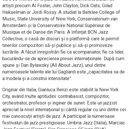
artiști precum Al Foster, John Clayton, Dick Oats, Gilad
Hekselman or Jordi Rossy. A studiat la Berklee College of
Music, State University of New York, Conservatorium van
Amsterdam și la Conservatoire National Supérieur de
Musique et de Danse din Paris. A înființat BCN Jazz
Collective, o casă de discuri și o platformă care le permit
tinerilor compozitori să-și publice și să-și promoveze
lucrările. A făcut înregistrări fie ca acompaniator, fie ca lider,
bucurându-se de aprecierea presei internaționale. După cum
spune și Dan Bylawsky (All About Jazz), unul dintre
numeroasele talente ale lui Gagliardi este „capacitatea sa de
a modela și a construi intensitate”.
Originar din Italia, Gianluca Renzi este stabilit la New York
City, având multe aptitudini: contrabasist, compozitor,
orchestrator, profesor și inginer de sunet. Este un jazzist
apreciat la nivel internațional și cântă regular cu unii dintre cei
mai cunoscuții artiști de jazz. A participat la numeroase
festivaluri de jazz prestigioase: Umbria Jazz (Italia), Marciac