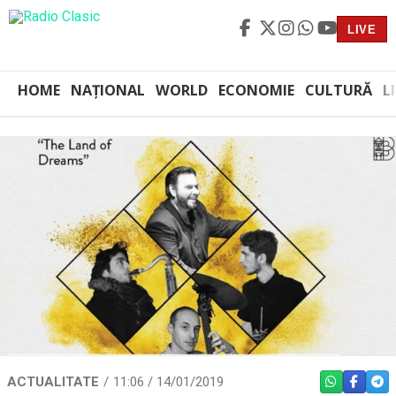
LIVE
HOME
NAȚIONAL
WORLD
ECONOMIE
CULTURĂ
L
ACTUALITATE
11:06 / 14/01/2019
WHATSAPP
FACEBO
TEL