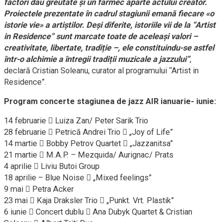
factori dau greutate și un farmec aparte actului creator.
Proiectele prezentate în cadrul stagiunii emană fiecare «o
istorie vie» a artiștilor. Deși diferite, istoriile vii de la “Artist
in Residence” sunt marcate toate de aceleași valori –
creativitate, libertate, tradiție –, ele constituindu-se astfel
într-o alchimie a întregii tradiții muzicale a jazzului”
,
declară Cristian Soleanu, curator al programului “Artist in
Residence”.
Program concerte stagiunea de jazz AIR ianuarie- iunie:
14 februarie  Luiza Zan/ Peter Sarik Trio
28 februarie  Petrică Andrei Trio  „Joy of Life”
14 martie  Bobby Petrov Quartet  „Jazzanitsa”
21 martie  M.A.P. – Mezquida/ Aurignac/ Prats
4 aprilie  Liviu Butoi Group
18 aprilie – Blue Noise  „Mixed feelings”
9 mai  Petra Acker
23 mai  Kaja Draksler Trio  „Punkt. Vrt. Plastik”
6 iunie  Concert dublu  Ana Dubyk Quartet & Cristian