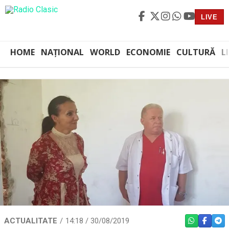
LIVE
HOME
NAȚIONAL
WORLD
ECONOMIE
CULTURĂ
L
ACTUALITATE
14:18 / 30/08/2019
WHATSAPP
FACEBO
TEL