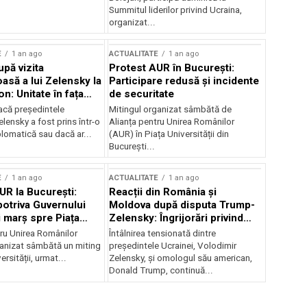
Summitul liderilor privind Ucraina,
organizat...
E
1 an ago
ACTUALITATE
1 an ago
upă vizita
Protest AUR în București:
asă a lui Zelensky la
Participare redusă și incidente
n: Unitate în fața
de securitate
inii
acă președintele
Mitingul organizat sâmbătă de
lensky a fost prins într-o
Alianța pentru Unirea Românilor
lomatică sau dacă ar...
(AUR) în Piața Universității din
București...
E
1 an ago
ACTUALITATE
1 an ago
UR la București:
Reacții din România și
potriva Guvernului
Moldova după disputa Trump-
i marș spre Piața
Zelensky: Îngrijorări privind
securitatea regională
tru Unirea Românilor
Întâlnirea tensionată dintre
anizat sâmbătă un miting
președintele Ucrainei, Volodimir
ersității, urmat...
Zelensky, și omologul său american,
Donald Trump, continuă...