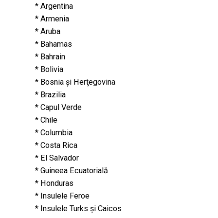
* Argentina
* Armenia
* Aruba
* Bahamas
* Bahrain
* Bolivia
* Bosnia şi Herţegovina
* Brazilia
* Capul Verde
* Chile
* Columbia
* Costa Rica
* El Salvador
* Guineea Ecuatorială
* Honduras
* Insulele Feroe
* Insulele Turks şi Caicos