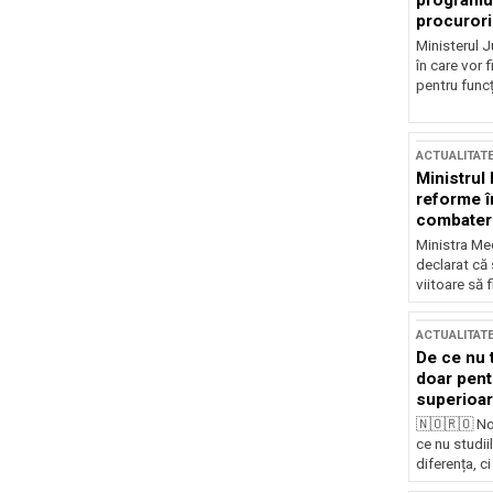
programul
procurori
Ministerul Ju
în care vor f
pentru funcți
ACTUALITAT
Ministrul
reforme î
combaterea
Ministra Med
declarat că
viitoare să 
ACTUALITAT
De ce nu 
doar pentr
superioar
🇳🇴🇷🇴 No
ce nu studii
diferența, ci