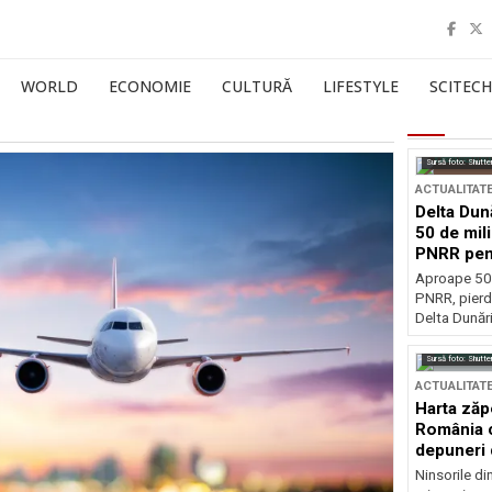
WORLD
ECONOMIE
CULTURĂ
LIFESTYLE
SCITECH
Sursă foto: Shutte
ACTUALITAT
Delta Dun
50 de mil
PNRR pen
esențiale
Aproape 50 
PNRR, pierdu
Delta Dunării
Sursă foto: Shutte
ACTUALITAT
Harta zăp
România c
depuneri 
Ninsorile di