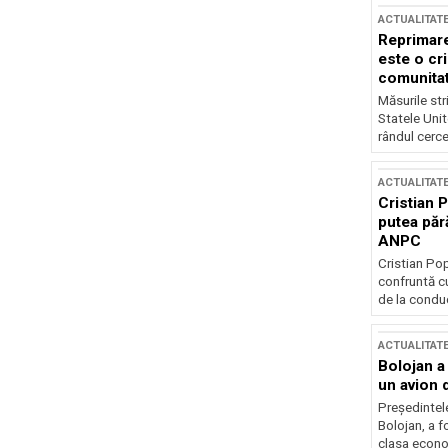
ACTUALITAT
Reprimare
este o cri
comunitate
Măsurile stri
Statele Unit
rândul cerce
ACTUALITAT
Cristian 
putea păr
ANPC
Cristian Po
confruntă cu
de la conduc
ACTUALITAT
Bolojan a
un avion d
Președintele
Bolojan, a f
clasa econom