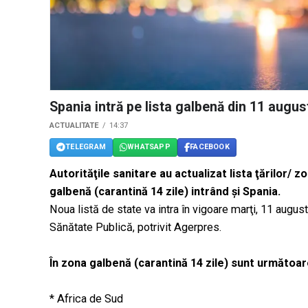
Spania intră pe lista galbenă din 11 augus
ACTUALITATE
14:37
TELEGRAM
WHATSAPP
FACEBOOK
Autorităţile sanitare au actualizat lista ţărilor/ z
galbenă (carantină 14 zile) intrând şi Spania.
Noua listă de state va intra în vigoare marţi, 11 august
Sănătate Publică, potrivit Agerpres.
În zona galbenă (carantină 14 zile) sunt următoare
* Africa de Sud