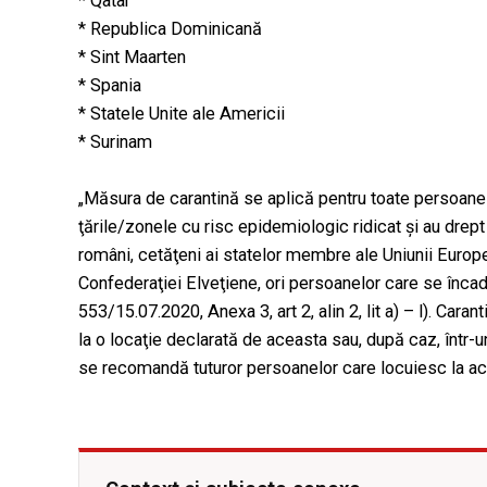
* Qatar
* Republica Dominicană
* Sint Maarten
* Spania
* Statele Unite ale Americii
* Surinam
„Măsura de carantină se aplică pentru toate persoanel
ţările/zonele cu risc epidemiologic ridicat şi au drept d
români, cetăţeni ai statelor membre ale Uniunii Europ
Confederaţiei Elveţiene, ori persoanelor care se încad
553/15.07.2020, Anexa 3, art 2, alin 2, lit a) – l). Cara
la o locaţie declarată de aceasta sau, după caz, într-
se recomandă tuturor persoanelor care locuiesc la a