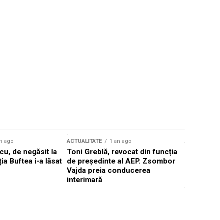
n ago
ACTUALITATE
1 an ago
ACTUALITATE
u, de negăsit la
Toni Greblă, revocat din funcția
Ilie Boloj
ția Buftea i-a lăsat
de președinte al AEP. Zsombor
alegerilor
Vajda preia conducerea
constituți
interimară
concentră
viitoarelo