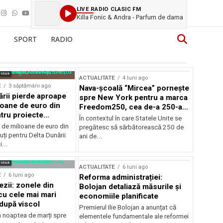
LIVE RADIO CLASIC FM
Killa Fonic & Andra - Parfum de dama
SPORT
RADIO
rstock
ACTUALITATE
4 luni ago
E
3 săptămâni ago
Nava-școală “Mircea” pornește
ării pierde aproape
spre New York pentru a marca
ioane de euro din
Freedom250, cea de-a 250-a
tru proiecte
aniversare a Statelor Unite
În contextul în care Statele Unite se
de milioane de euro din
pregătesc să sărbătorească 250 de
ți pentru Delta Dunării
ani de...
...
rstock
ACTUALITATE
6 luni ago
E
6 luni ago
Reforma administrației:
ezii: zonele din
Bolojan detaliază măsurile și
u cele mai mari
economiile planificate
după viscol
Premierul Ilie Bolojan a anunțat că
n noaptea de marți spre
elementele fundamentale ale reformei