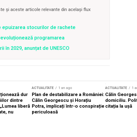
 și aceste articole relevante din același flux
e epuizarea stocurilor de rachete
revoluționează programarea
rii în 2029, anunțat de UNESCO
ACTUALITATE
1 an ago
ACTUALITATE
1 a
cționează dur
Plan de destabilizare a României:
Călin Georgesc
ilor dintre
Călin Georgescu și Horațiu
domiciliu. Poli
 „Lumea liberă
Potra, implicați într-o conspirație
citația la ușă
ate, nu
periculoasă