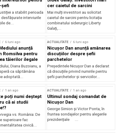
 interviurilor pentru
Sidex Galați: Investitori mari
-șefi
cer caietul de sarcini
stiției a stabilit perioada
Mai mulți investitori au solicitat
i desfășurate interviurile
caietul de sarcini pentru licitația
ile de...
combinatului siderurgic Liberty
Galați,...
E
6 luni ago
ACTUALITATE
6 luni ago
 Mediului anunță
Nicușor Dan anunță amânarea
n Romsilva pentru
discuțiilor despre șefii
 tăierilor ilegale
parchetelor
iului, Diana Buzoianu, a
Președintele Nicușor Dan a declarat
 speră ca săptămâna
că discuțiile privind numirile pentru
fie adoptată...
șefii parchetelor și serviciilor...
E
1 an ago
ACTUALITATE
1 an ago
te poți numi deștept
Ultimul sondaj comandat de
u că ai studii
Nicușor Dan
e!?
George Simion și Victor Ponta, în
fruntea sondajelor pentru alegerile
rvegia vs. România: De
prezidențiale ...
le superioare fac
 mentalitatea civică...