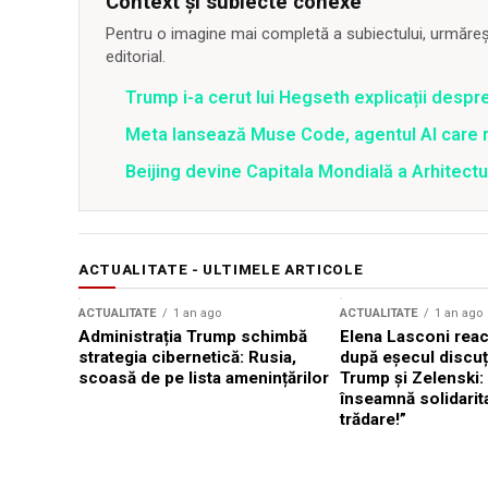
Context și subiecte conexe
Pentru o imagine mai completă a subiectului, urmărește
editorial.
Trump i-a cerut lui Hegseth explicații despr
Meta lansează Muse Code, agentul AI care 
Beijing devine Capitala Mondială a Arhitectu
ACTUALITATE - ULTIMELE ARTICOLE
ACTUALITATE
1 an ago
ACTUALITATE
1 an ago
Administrația Trump schimbă
Elena Lasconi rea
strategia cibernetică: Rusia,
după eșecul discuți
scoasă de pe lista amenințărilor
Trump și Zelenski:
înseamnă solidarit
trădare!”