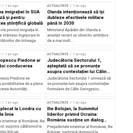
E
1 an ago
ACTUALITATE
1 an ago
a imigrației în SUA
Olanda intenționează să își
ză și pentru
dubleze efectivele militare
a științifică globală
până în 2030
cte privind imigrația în
Ministerul Apărării din Olanda a
e stârnesc îngrijorare în
anunțat recent un obiectiv ambițios
tătorilor din întreaga...
de a mai mult...
E
1 an ago
ACTUALITATE
1 an ago
Popescu Piedone ar
Judecătoria Sectorului 1,
ăsi conducerea
așteptată să se pronunțe
asupra contestației lui Călin
Georgescu privind controlul
pescu Piedone se
Judecătoria Sectorului 1 urmează să
judiciar
 posibilitatea de a pleca
se pronunțe luni asupra contestației
erea Autorității...
formulate de Călin Georgescu...
E
1 an ago
ACTUALITATE
1 an ago
 plecat la Londra cu
Ilie Bolojan, la Summitul
e linie
liderilor privind Ucraina:
România susține un dialog
 interimar al României, Ilie
transatlantic pentru securitate
ost surprins călătorind la
Președintele interimar al României, Ilie
și stabilitate
ic într-un...
Bolojan, participă duminică la