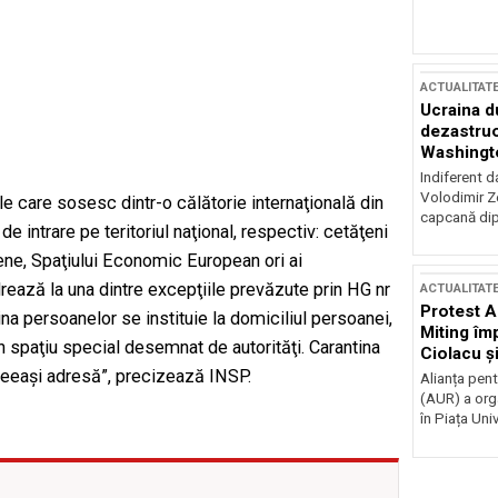
ACTUALITAT
Ucraina d
dezastruo
Washingto
incertitud
Indiferent d
Volodimir Ze
e care sosesc dintr-o călătorie internaţională din
capcană dip
e intrare pe teritoriul naţional, respectiv: cetăţeni
ene, Spaţiului Economic European ori ai
rează la una dintre excepţiile prevăzute prin HG nr
ACTUALITAT
Protest A
ntina persoanelor se instituie la domiciliul persoanei,
Miting îm
un spaţiu special desemnat de autorităţi. Carantina
Ciolacu ș
Victoriei
ceeaşi adresă”, precizează INSP.
Alianța pen
(AUR) a org
în Piața Univ