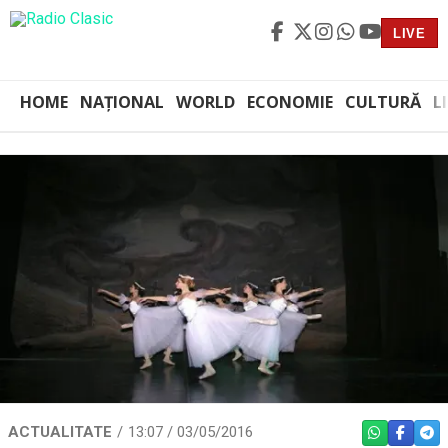
LIVE
HOME
NAȚIONAL
WORLD
ECONOMIE
CULTURĂ
L
ACTUALITATE
13:07 / 03/05/2016
WHATSAPP
FACEBO
TEL