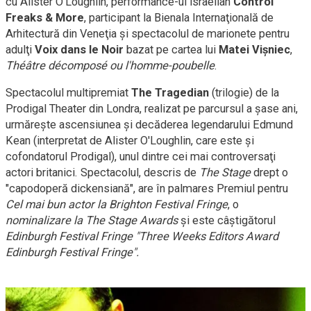
cu Alister O'Loughlin,
performance-ul
israelian
Control
Freaks & More
, participant la Bienala Internaţională de
Arhitectură din Veneţia şi spectacolul de marionete pentru
adulţi
Voix dans le Noir
bazat pe cartea lui
Matei Vişniec
,
Théâtre décomposé ou l'
homme-poubelle
.
Spectacolul multipremiat
The Tragedian
(trilogie) de la
Prodigal Theater din Londra, realizat pe parcursul a şase ani,
urmăreşte ascensiunea şi decăderea legendarului Edmund
Kean (interpretat de Alister O'Loughlin, care este şi
cofondatorul Prodigal), unul dintre cei mai controversaţi
actori britanici. Spectacolul, descris de
The Stage
drept o
"capodoperă dickensiană", are în palmares Premiul pentru
Cel mai bun actor la Brighton Festival Fringe
, o
nominalizare la The Stage Awards
şi este câştigătorul
Edinburgh Festival Fringe
"Three Weeks Editors Award
Edinburgh Festival Fringe".