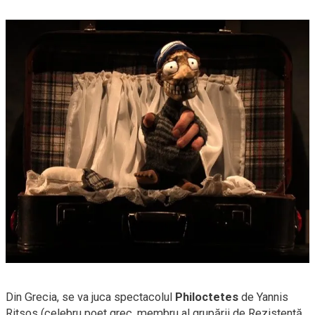
Din Grecia, se va juca spectacolul
Philoctetes
de Yannis
Ritsos (celebru poet grec, membru al grupării de Rezistenţă