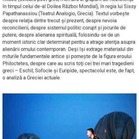
în timpul celui
de-al
Doilea Război Mondial), în regia lui Sissy
Papathanassiou (Teatrul Analogio, Grecia). Textul vorbeşte
despre relaţia dintre trecut şi prezent, despre nevoia
reconcilierii, despre sistemul politic corupt şi jocurile de
putere, despre alienarea spirituală,
folosindu-se
de un
moment istoric clar determinat pentru a atrage atenţia asupra
alienării omului contemporan. Deşi îşi extrage materialul din
miturile fundamentale antice şi porneşte de la figura eroului
Philoctetes, despre care au scris toţi cei trei mari tragedieni
greci – Eschil, Sofocle şi Euripide, spectacolul este, de fapt,
o analiză a Greciei actuale.