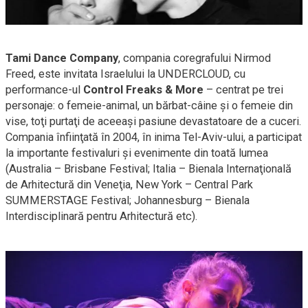
Tami Dance Company
, compania coregrafului Nirmod
Freed, este invitata Israelului la UNDERCLOUD, cu
performance-ul
Control Freaks & More
– centrat pe trei
personaje: o
femeie-animal,
un
bărbat-câine
şi o femeie din
vise, toţi purtaţi de aceeaşi pasiune devastatoare de a cuceri.
Compania înfiinţată în 2004, în inima
Tel-Aviv-ului,
a participat
la importante festivaluri şi evenimente din toată lumea
(Australia – Brisbane Festival; Italia – Bienala Internaţională
de Arhitectură din Veneţia, New York – Central Park
SUMMERSTAGE Festival; Johannesburg – Bienala
Interdisciplinară pentru Arhitectură etc).