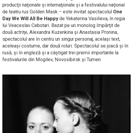
producţii naţionale şi internaţionale şi a festivalului naţional
de teatru rus Golden Mask – este invitat spectacolul
One
Day We Will All Be Happy
de Yekaterina Vasilieva, în regia
lui Veaceslav Cebotari. Bazat pe un monolog împărţit de
două actriţe, Alexandra Kuzenkina şi Anastasia Pronina,
spectacolul are în centru un singur personaj, acelaşi text,
aceleaşi costume, dar două roluri. Spectacolul se joacă şi în
rusă, şi în engleză şi a câştigat trei premii importante la
festivalurile din Mogilev, Novosibirsk şi Tumen.