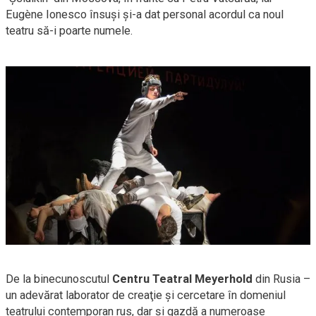
Eugène Ionesco însuşi
şi-a
dat personal acordul ca noul
teatru
să-i
poarte numele.
De la binecunoscutul
Centru Teatral Meyerhold
din Rusia –
un adevărat laborator de creaţie şi cercetare în domeniul
teatrului contemporan rus, dar şi gazdă a numeroase