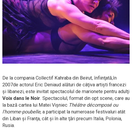
De la compania Collectif Kahraba din Beirut, înfiinţată,în
2007de actorul Eric Deniaud alături de câţiva artişti francezi
şi libanezi, este invitat spectacolul de marionete pentru adulţi
Voix dans le Noir
. Spectacolul, format din opt scene, care au
la bază cartea lui Matei Vişniec
Théâtre décomposé ou
l'
homme-poubelle
,
a participat la numeroase festivaluri atât
din Liban şi Franţa, cât şi în alte ţări precum Italia, Polonia,
Rusia.