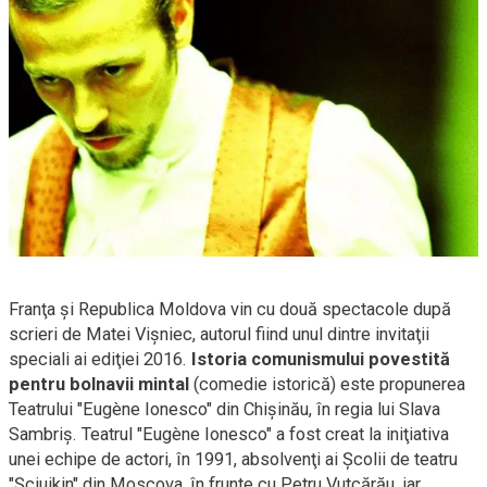
Franţa şi Republica Moldova vin cu două spectacole după
scrieri de Matei Vişniec, autorul fiind unul dintre invitaţii
speciali ai ediţiei 2016.
Istoria comunismului povestită
pentru bolnavii mintal
(comedie istorică) este propunerea
Teatrului "Eugène Ionesco" din Chişinău, în regia lui Slava
Sambriş. Teatrul "Eugène Ionesco" a fost creat la iniţiativa
unei echipe de actori, în 1991, absolvenţi ai Şcolii de teatru
"Şciuikin" din Moscova, în frunte cu Petru Vutcărău, iar