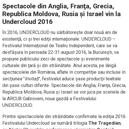
Spectacole din Anglia, Franţa, Grecia,
Republica Moldova, Rusia şi Israel vin la
Undercloud 2016
În 2016, UNDERCLOUD nu sărbătoreşte doar nouă ani de
existenţă, ci şi trei ediţii internaţionale. UNDERCLOUD –
Festivalul Internaţional de Teatru Independent, care se va
desfăşura în perioada 22-31 august 2016, la Bucureşti, va
propune publicului zeci de spectacole şi evenimente
culturale din ţară şi din străinătate. Anul acesta, pe lângă
spectacolele din România, aflate în competiţie sau incluse în
secţiunea "
Invitaţi
", festivalul aduce şase producţii teatrale
din şase culturi diferite. Spectacole din Anglia, Franţa, Grecia,
Republica Moldova, Rusia şi Israel se vor juca pe scenele de
la ARCUB Gabroveni, noua gazdă a Festivalului
UNDERCLOUD.
Printre spectacolele din străinătate confirmate la ediţia 2016
Festivalului Undercloud se numără trilogia
The Tragedian
,