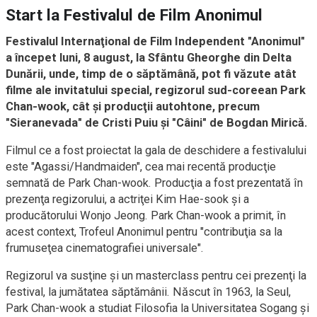
Start la Festivalul de Film Anonimul
Festivalul Internaţional de Film Independent "Anonimul"
a începet luni, 8 august, la Sfântu Gheorghe din Delta
Dunării, unde, timp de o săptămână, pot fi văzute atât
filme ale invitatului special, regizorul sud-coreean Park
Chan-wook, cât şi producţii autohtone, precum
"Sieranevada" de Cristi Puiu şi "Câini" de Bogdan Mirică.
Filmul ce a fost proiectat la gala de deschidere a festivalului
este "Agassi/Handmaiden", cea mai recentă producţie
semnată de Park Chan-wook. Producţia a fost prezentată în
prezenţa regizorului, a actriţei Kim Hae-sook şi a
producătorului Wonjo Jeong. Park Chan-wook a primit, în
acest context, Trofeul Anonimul pentru "contribuţia sa la
frumuseţea cinematografiei universale".
Regizorul va susţine şi un masterclass pentru cei prezenţi la
festival, la jumătatea săptămânii. Născut în 1963, la Seul,
Park Chan-wook a studiat Filosofia la Universitatea Sogang şi