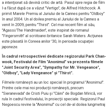
a intenţionat să devină critic de artă. Pasul spre regia de film
l-a făcut după ce a văzut "Vertigo", de Alfred Hitchcock. A
primit Marele Premiu al Juriului de la Cannes pentru "Oldboy"
în anul 2004. Un al doilea premiu al Juriului de la Cannes a
venit în 2009, pentru "Thirst". Cel mai recent film al său,
"Agassi/The Handmaiden", este inspirat de romanul
"Fingersmith" al scriitoarei britanice Sarah Waters. Acţiunea
este plasată în Coreea anilor '30, în perioada ocupaţiei
japoneze.
În cadrul retrospectivei dedicate regizorului Park Chan-
wook, Festivalul de Film "Anonimul" va prezenta filmele
"Joint Security Area", "Sympathy for Mr. Vengeance",
"Oldboy", "Lady Vengeance" şi "Thirst".
Filmele româneşti au un loc special în programul "Anonimul".
Printre cele mai noi producţii româneşti, precum
"Sieranevada" de Cristi Puiu şi "Câini" de Bogdan Mirică, vor
rula în cadrul festivalului, în proiecţii speciale. Regizorul Paul
Negoescu revine la "Anonimul" cu cel de-al doilea lungmetraj