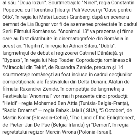
al său, "Două lozuri". Scurtmetrajele "Ninel", regia Constantin
Popescu, cu Florentina Ţilea şi Pali Vecsei şi "Oase pentru
Otto", în regia lui Matei Lucaci-Grunberg, după un scenariu
semnat de Lia Bugnar vor fi de asemenea proiectate în cadrul
Serii Filmului Românesc. "Anonimul 13" va prezenta şi filme
care au fost distribuite în cinematografele din România în
acest an: "Ilegitim", în regia lui Adrian Sitaru, "Dublu",
lungmetrajul de debut al regizoarei Catrinel Dănăiaţă, şi
"Bypass", în regia lui Nap Toader. Coproducţia românească
"Miracolul din Tekir", de Ruxandra Zenide, precum şi 14
scurtmetraje româneşti au fost incluse în cadrul secţiunilor
competiţionale ale festivalului din Delta Dunării. Alături de
filmului Ruxandrei Zenide, în competiţia de lungmetraj a
Festivalului "Anonimul" vor mai fi prezente cinci producţii:
"Heidi"—regia Mohamed Ben Attia (Tunisia-Belgia-Franţa),
"Radio Dreams" — regia Babak Jalali ( SUA), "5 October", de
Martin Kollar (Slovacia-Cehia), "The Land of the Enlightened",
de Pieter-Jan De Pue (Belgia-Irlanda) şi "Demon", în regia
regretatului regizor Marcin Wrona (Polonia-Israel).