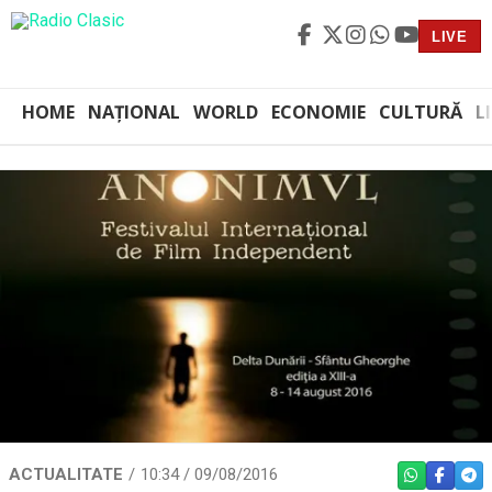
LIVE
HOME
NAȚIONAL
WORLD
ECONOMIE
CULTURĂ
L
ACTUALITATE
10:34 / 09/08/2016
WHATSAPP
FACEBO
TEL