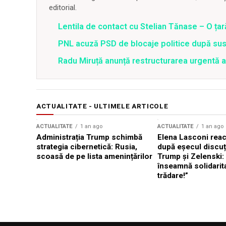
editorial.
Lentila de contact cu Stelian Tănase – O ța
PNL acuză PSD de blocaje politice după su
Radu Miruță anunță restructurarea urgentă
ACTUALITATE - ULTIMELE ARTICOLE
ACTUALITATE
1 an ago
ACTUALITATE
1 an ago
Administrația Trump schimbă
Elena Lasconi rea
strategia cibernetică: Rusia,
după eșecul discuți
scoasă de pe lista amenințărilor
Trump și Zelenski:
înseamnă solidarit
trădare!”