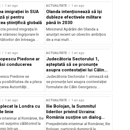
E
1 an ago
ACTUALITATE
1 an ago
a imigrației în SUA
Olanda intenționează să își
ză și pentru
dubleze efectivele militare
a științifică globală
până în 2030
cte privind imigrația în
Ministerul Apărării din Olanda a
e stârnesc îngrijorare în
anunțat recent un obiectiv ambițios
tătorilor din întreaga...
de a mai mult...
E
1 an ago
ACTUALITATE
1 an ago
Popescu Piedone ar
Judecătoria Sectorului 1,
ăsi conducerea
așteptată să se pronunțe
asupra contestației lui Călin
Georgescu privind controlul
pescu Piedone se
Judecătoria Sectorului 1 urmează să
judiciar
 posibilitatea de a pleca
se pronunțe luni asupra contestației
erea Autorității...
formulate de Călin Georgescu...
E
1 an ago
ACTUALITATE
1 an ago
 plecat la Londra cu
Ilie Bolojan, la Summitul
e linie
liderilor privind Ucraina:
România susține un dialog
 interimar al României, Ilie
transatlantic pentru securitate
ost surprins călătorind la
Președintele interimar al României, Ilie
și stabilitate
ic într-un...
Bolojan, participă duminică la