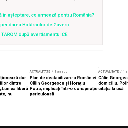
ră în așteptare, ce urmează pentru România?
spendarea Hotărârilor de Guvern
 a TAROM după avertismentul CE
ACTUALITATE
1 an ago
ACTUALITATE
1 a
cționează dur
Plan de destabilizare a României:
Călin Georgesc
ilor dintre
Călin Georgescu și Horațiu
domiciliu. Poli
 „Lumea liberă
Potra, implicați într-o conspirație
citația la ușă
ate, nu
periculoasă