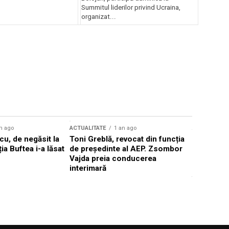
Summitul liderilor privind Ucraina,
organizat...
n ago
ACTUALITATE
1 an ago
ACTUALITATE
u, de negăsit la
Toni Greblă, revocat din funcția
Ilie Boloj
ția Buftea i-a lăsat
de președinte al AEP. Zsombor
alegerilor
Vajda preia conducerea
constituți
interimară
concentră
viitoarelo