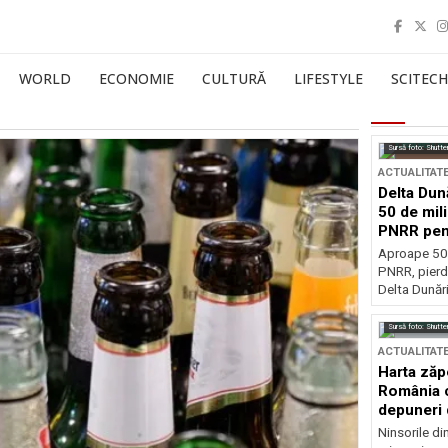
WORLD
ECONOMIE
CULTURĂ
LIFESTYLE
SCITECH
Sursă foto: Shutte
ACTUALITAT
Delta Dun
50 de mil
PNRR pen
esențiale
Aproape 50 
PNRR, pierdu
Delta Dunării
Sursă foto: Shutte
ACTUALITAT
Harta zăp
România c
depuneri 
Ninsorile di