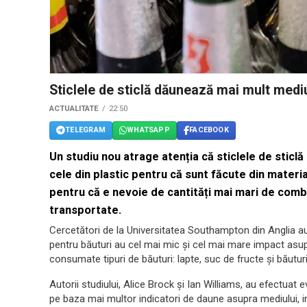
Sticlele de sticlă dăunează mai mult mediu
ACTUALITATE
22:50
TELEGRAM
WHATSAPP
FACEBOOK
Un studiu nou atrage atenția că sticlele de sticl
cele din plastic pentru că sunt făcute din materia
pentru că e nevoie de cantități mai mari de combus
transportate.
Cercetători de la Universitatea Southampton din Anglia au
pentru băuturi au cel mai mic și cel mai mare impact asup
consumate tipuri de băuturi: lapte, suc de fructe și băutu
Autorii studiului, Alice Brock și Ian Williams, au efectuat 
pe baza mai multor indicatori de daune asupra mediului, i