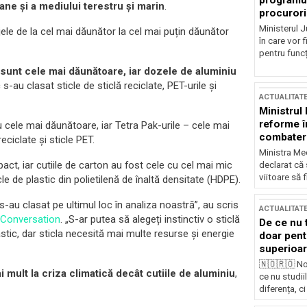
programul
ne și a mediului terestru și marin
.
procurori
Ministerul Ju
jele de la cel mai dăunător la cel mai puțin dăunător
în care vor f
pentru funcți
ă sunt cele mai dăunătoare, iar dozele de aluminiu
 s-au clasat sticle de sticlă reciclate, PET-urile și
ACTUALITAT
Ministrul
reforme î
ou cele mai dăunătoare, iar Tetra Pak-urile – cele mai
combaterea
eciclate și sticle PET.
Ministra Med
act, iar cutiile de carton au fost cele cu cel mai mic
declarat că
viitoare să 
cle de plastic din polietilenă de înaltă densitate (HDPE).
 s-au clasat pe ultimul loc în analiza noastră”, au scris
ACTUALITAT
 Conversation
. „S-ar putea să alegeți instinctiv o sticlă
De ce nu 
stic, dar sticla necesită mai multe resurse și energie
doar pentr
superioar
🇳🇴🇷🇴 No
i mult la criza climatică decât cutiile de aluminiu
,
ce nu studii
diferența, ci