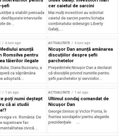
 interviurilor pentru
Sidex Galați: Investitori mari
-șefi
cer caietul de sarcini
stiției a stabilit perioada
Mai mulți investitori au solicitat
i desfășurate interviurile
caietul de sarcini pentru licitația
ile de...
combinatului siderurgic Liberty
Galați,...
E
6 luni ago
ACTUALITATE
6 luni ago
 Mediului anunță
Nicușor Dan anunță amânarea
n Romsilva pentru
discuțiilor despre șefii
 tăierilor ilegale
parchetelor
iului, Diana Buzoianu, a
Președintele Nicușor Dan a declarat
 speră ca săptămâna
că discuțiile privind numirile pentru
fie adoptată...
șefii parchetelor și serviciilor...
E
1 an ago
ACTUALITATE
1 an ago
te poți numi deștept
Ultimul sondaj comandat de
u că ai studii
Nicușor Dan
e!?
George Simion și Victor Ponta, în
fruntea sondajelor pentru alegerile
rvegia vs. România: De
prezidențiale ...
le superioare fac
 mentalitatea civică...