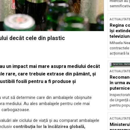
miercuri au 
semnificati
ACTUALITAT
Regina co
își extind
televiziun
lui decât cele din plastic
Mihaela Nea
contractele 
acționară la
Sursă foto: Shutte
ă au un impact mai mare asupra mediului decât
ACTUALITAT
le rare, care trebuie extrase din pământ, și
Recomandă
tibili fosili pentru a fi produse și
în urma av
puternice
Inspectoratu
 vrut să determine care din ambalajele obișnuite
de Urgență 
ra mediului. Au ales ambalajele pentru cele mai
pentru popula
ri carbogazoase.
ACTUALITAT
evaluări ale ciclului de viață și au comparat ambalajele
Ministerul
nclusiv
contribuția lor la încălzirea globală,