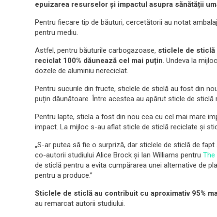
epuizarea resurselor și impactul asupra sănătății uma
Pentru fiecare tip de băuturi, cercetătorii au notat ambala
pentru mediu.
Astfel, pentru băuturile carbogazoase,
sticlele de sticl
reciclat 100% dăunează cel mai puțin
. Undeva la mijloc
dozele de aluminiu nereciclat.
Pentru sucurile din fructe, sticlele de sticlă au fost din n
puțin dăunătoare. Între acestea au apărut sticle de sticlă r
Pentru lapte, sticla a fost din nou cea cu cel mai mare imp
impact. La mijloc s-au aflat sticle de sticlă reciclate și sti
„S-ar putea să fie o surpriză, dar sticlele de sticlă de fapt
co-autorii studiului Alice Brock și Ian Williams pentru
The
de sticlă pentru a evita cumpărarea unei alternative de pla
pentru a produce.”
Sticlele de sticlă au contribuit cu aproximativ 95% ma
au remarcat autorii studiului.