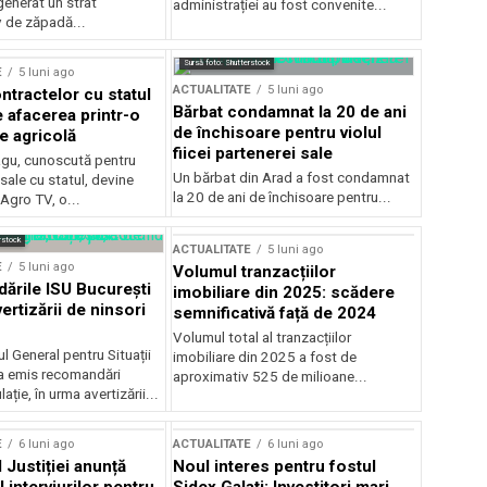
generat un strat
administrației au fost convenite...
v de zăpadă...
Sursă foto: Shutterstock
E
5 luni ago
ACTUALITATE
5 luni ago
ntractelor cu statul
Bărbat condamnat la 20 de ani
e afacerea printr-o
de închisoare pentru violul
e agricolă
fiicei partenerei sale
gu, cunoscută pentru
Un bărbat din Arad a fost condamnat
sale cu statul, devine
la 20 de ani de închisoare pentru...
 Agro TV, o...
rstock
ACTUALITATE
5 luni ago
E
5 luni ago
Volumul tranzacțiilor
rile ISU București
imobiliare din 2025: scădere
ertizării de ninsori
semnificativă față de 2024
Volumul total al tranzacțiilor
l General pentru Situații
imobiliare din 2025 a fost de
a emis recomandări
aproximativ 525 de milioane...
ție, în urma avertizării...
E
6 luni ago
ACTUALITATE
6 luni ago
 Justiției anunță
Noul interes pentru fostul