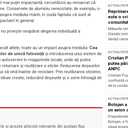
el mai puțin impactantă, cercetătorii au remarcat că
ACTUALITAT
ne. Conservele de aluminiu nereciclate, de exemplu, s-
Reprimare
supra mediului marin, în ciuda faptului că sunt al
este o cri
pactant în general.
comunitate
Măsurile stri
r nu privește neapărat alegerea individuală a
Statele Unit
rândul cerce
ecât altele, toate au un impact asupra mediului.
Cea
ACTUALITAT
lor de unică folosință
și introducerea unui sistem de
Cristian 
u autoservire în magazinele locale, unde ați putea
putea păr
eturnare și reutilizare a sticlei. Reducerea deșeurilor
ANPC
i să vină înainte de reciclare. Prin reutilizarea sticlelor,
Cristian Po
ebuie create, reducând deșeurile și o serie întreagă de
confruntă cu
de la conduc
ACTUALITAT
Bolojan a
un avion d
Președintele
Bolojan, a f
 și aceste articole relevante din același flux
clasa econom