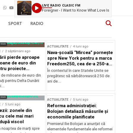
LIVE RADIO CLASIC FM
Foreigner - I Want to Know What Love Is
SPORT
RADIO
rstock
ACTUALITATE
4 luni ago
E
2 săptămâni ago
Nava-școală “Mircea” pornește
ării pierde aproape
spre New York pentru a marca
ioane de euro din
Freedom250, cea de-a 250-a
tru proiecte
aniversare a Statelor Unite
În contextul în care Statele Unite se
de milioane de euro din
pregătesc să sărbătorească 250 de
ți pentru Delta Dunării
ani de...
...
rstock
ACTUALITATE
5 luni ago
E
5 luni ago
Reforma administrației:
ezii: zonele din
Bolojan detaliază măsurile și
u cele mai mari
economiile planificate
după viscol
Premierul Ilie Bolojan a anunțat că
n noaptea de marți spre
elementele fundamentale ale reformei