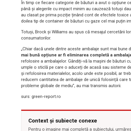
În timp ce fiecare categorie de băuturi a avut o opțiune c
până și alegerile cu impact minim au cauzează totuși dau
au clasat pe prima poziție ținând cont de efectele toxice a
doilea tip de container de băuturi cu gaze cel mai puțin im
Totuși, Brock și Williams au spus că mesajul cercetării lo
consumatorilor.
„Chiar dacă unele dintre aceste ambalaje sunt mai bune d
mai bună opțiune ar fi eliminarea completă a ambalaje
refolosire a ambalajelor. Gândiți-vă la mașini de băuturi c
umple o sticlă pe care o aduceți de acasă sau sisteme de r
și refolosirea materialelor, acolo unde este posibil, ar trebu
reducem cantitatea de ambalaje de unică folosință care tr
probleme globale de mediu”, au mai transmis autorii.
surs: green-report.ro
Context și subiecte conexe
Pentru o imagine mai completă a subiectului, urmărește