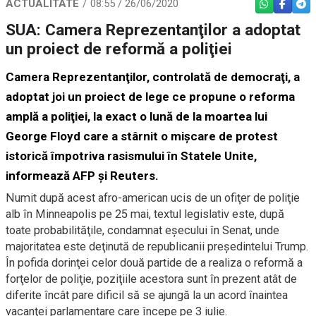
ACTUALITATE
08:55 / 26/06/2020
WHATSAPP
FACEBO
TEL
SUA: Camera Reprezentanţilor a adoptat
un proiect de reformă a poliţiei
Camera Reprezentanţilor, controlată de democraţi, a
adoptat joi un proiect de lege ce propune o reforma
amplă a poliţiei, la exact o lună de la moartea lui
George Floyd care a stârnit o mişcare de protest
istorică împotriva rasismului în Statele Unite,
informează AFP şi Reuters.
Numit după acest afro-american ucis de un ofiţer de poliţie
alb în Minneapolis pe 25 mai, textul legislativ este, după
toate probabilităţile, condamnat eşecului în Senat, unde
majoritatea este deţinută de republicanii preşedintelui Trump.
În pofida dorinţei celor două partide de a realiza o reformă a
forţelor de poliţie, poziţiile acestora sunt în prezent atât de
diferite încât pare dificil să se ajungă la un acord înaintea
vacanţei parlamentare care începe pe 3 iulie.