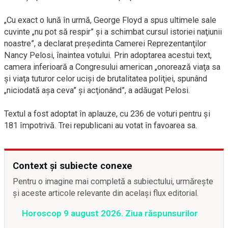
„Cu exact o lună în urmă, George Floyd a spus ultimele sale
cuvinte „nu pot să respir” şi a schimbat cursul istoriei naţiunii
noastre”, a declarat preşedinta Camerei Reprezentanţilor
Nancy Pelosi, înaintea votului. Prin adoptarea acestui text,
camera inferioară a Congresului american „onorează viaţa sa
şi viaţa tuturor celor ucişi de brutalitatea poliţiei, spunând
„niciodată aşa ceva” şi acţionând”, a adăugat Pelosi.
Textul a fost adoptat în aplauze, cu 236 de voturi pentru şi
181 împotrivă. Trei republicani au votat în favoarea sa.
Context și subiecte conexe
Pentru o imagine mai completă a subiectului, urmărește
și aceste articole relevante din același flux editorial.
Horoscop 9 august 2026. Ziua răspunsurilor