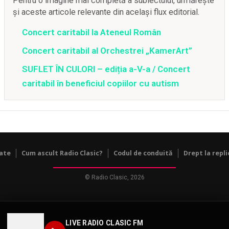
Pentru o imagine mai completă a subiectului, urmărește
și aceste articole relevante din același flux editorial.
Concert caritabil la Ateneul Român
Concert caritabil al Orchestrei „KamerArt”
SUFLET ÎN CULORI – ediția a-V-a / Concert
caritabil în beneficiul copiilor cu autism
tate
Cum ascult Radio Clasic?
Codul de conduită
Drept la repli
© Radio Clasic, 2026
LIVE RADIO CLASIC FM