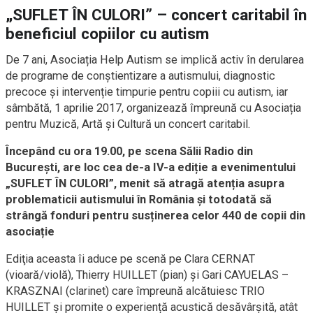
„SUFLET ÎN CULORI” – concert caritabil în
beneficiul copiilor cu autism
De 7 ani, Asociația Help Autism se implică activ în derularea
de programe de conștientizare a autismului, diagnostic
precoce și intervenție timpurie pentru copiii cu autism, iar
sâmbătă, 1 aprilie 2017, organizează împreună cu Asociația
pentru Muzică, Artă și Cultură un concert caritabil.
Începând cu ora 19.00, pe scena Sălii Radio din
București, are loc cea de-a IV-a ediție a evenimentului
„SUFLET ÎN CULORI”, menit să atragă atenția asupra
problematicii autismului în România și totodată să
strângă fonduri pentru susținerea celor 440 de copii din
asociație
Ediţia aceasta îi aduce pe scenă pe Clara CERNAT
(vioară/violă), Thierry HUILLET (pian) și Gari CAYUELAS –
KRASZNAI (clarinet) care împreună alcătuiesc TRIO
HUILLET și promite o experiență acustică desăvârșită, atât