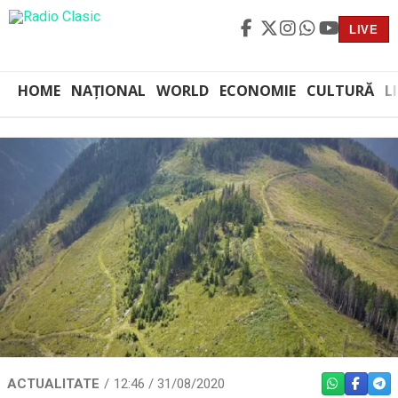
LIVE
HOME
NAȚIONAL
WORLD
ECONOMIE
CULTURĂ
L
ACTUALITATE
12:46 / 31/08/2020
WHATSAPP
FACEBO
TEL