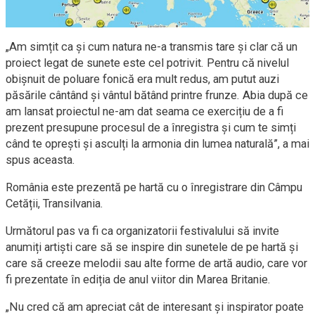
„Am simțit ca și cum natura ne-a transmis tare și clar că un
proiect legat de sunete este cel potrivit. Pentru că nivelul
obișnuit de poluare fonică era mult redus, am putut auzi
păsările cântând și vântul bătând printre frunze. Abia după ce
am lansat proiectul ne-am dat seama ce exercițiu de a fi
prezent presupune procesul de a înregistra și cum te simți
când te oprești și asculți la armonia din lumea naturală”, a mai
spus aceasta.
România este prezentă pe hartă cu o înregistrare din Câmpu
Cetății, Transilvania.
Următorul pas va fi ca organizatorii festivalului să invite
anumiți artiști care să se inspire din sunetele de pe hartă și
care să creeze melodii sau alte forme de artă audio, care vor
fi prezentate în ediția de anul viitor din Marea Britanie.
„Nu cred că am apreciat cât de interesant și inspirator poate