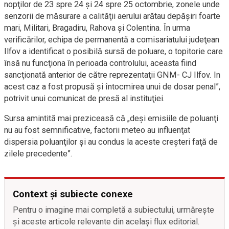
nopţilor de 23 spre 24 şi 24 spre 25 octombrie, zonele unde
senzorii de măsurare a calităţii aerului arătau depăşiri foarte
mari, Militari, Bragadiru, Rahova şi Colentina. În urma
verificărilor, echipa de permanentă a comisariatului judeţean
Ilfov a identificat o posibilă sursă de poluare, o topitorie care
însă nu funcţiona în perioada controlului, aceasta fiind
sancţionată anterior de către reprezentaţii GNM- CJ Ilfov. In
acest caz a fost propusă şi întocmirea unui de dosar penal”,
potrivit unui comunicat de presă al instituţiei.
Sursa amintită mai preziceasă că „deşi emisiile de poluanţi
nu au fost semnificative, factorii meteo au influenţat
dispersia poluanţilor şi au condus la aceste creşteri faţă de
zilele precedente”.
Context și subiecte conexe
Pentru o imagine mai completă a subiectului, urmărește
și aceste articole relevante din același flux editorial.