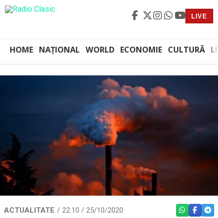
LIVE
HOME
NAȚIONAL
WORLD
ECONOMIE
CULTURĂ
L
ACTUALITATE
22:10 / 25/10/2020
WHATSAPP
FACEBO
TEL