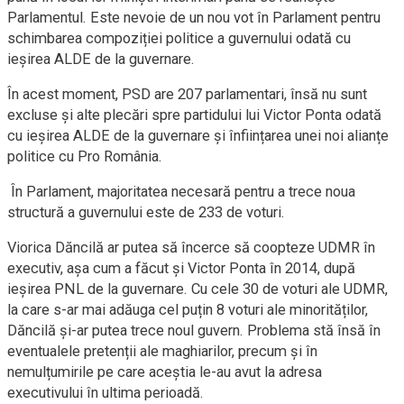
Parlamentul. Este nevoie de un nou vot în Parlament pentru
schimbarea compoziției politice a guvernului odată cu
ieșirea ALDE de la guvernare.
În acest moment, PSD are 207 parlamentari, însă nu sunt
excluse și alte plecări spre partidului lui Victor Ponta odată
cu ieșirea ALDE de la guvernare și înființarea unei noi alianțe
politice cu Pro România.
În Parlament, majoritatea necesară pentru a trece noua
structură a guvernului este de 233 de voturi.
Viorica Dăncilă ar putea să încerce să coopteze UDMR în
executiv, așa cum a făcut și Victor Ponta în 2014, după
ieșirea PNL de la guvernare. Cu cele 30 de voturi ale UDMR,
la care s-ar mai adăuga cel puțin 8 voturi ale minorităților,
Dăncilă și-ar putea trece noul guvern. Problema stă însă în
eventualele pretenții ale maghiarilor, precum și în
nemulțumirile pe care aceștia le-au avut la adresa
executivului în ultima perioadă.