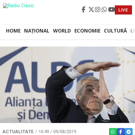
LIVE
HOME
NAȚIONAL
WORLD
ECONOMIE
CULTURĂ
L
ACTUALITATE
10:49 / 09/08/2019
WHATSAPP
FACEBO
TEL