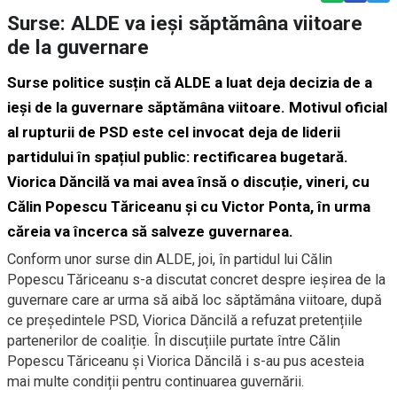
Surse: ALDE va ieși săptămâna viitoare
de la guvernare
Surse politice susțin că ALDE a luat deja decizia de a
ieși de la guvernare săptămâna viitoare. Motivul oficial
al rupturii de PSD este cel invocat deja de liderii
partidului în spațiul public: rectificarea bugetară.
Viorica Dăncilă va mai avea însă o discuție, vineri, cu
Călin Popescu Tăriceanu și cu Victor Ponta, în urma
căreia va încerca să salveze guvernarea.
Conform unor surse din ALDE, joi, în partidul lui Călin
Popescu Tăriceanu s-a discutat concret despre ieșirea de la
guvernare care ar urma să aibă loc săptămâna viitoare, după
ce președintele PSD, Viorica Dăncilă a refuzat pretențiile
partenerilor de coaliție. În discuțiile purtate între Călin
Popescu Tăriceanu și Viorica Dăncilă i s-au pus acesteia
mai multe condiții pentru continuarea guvernării.