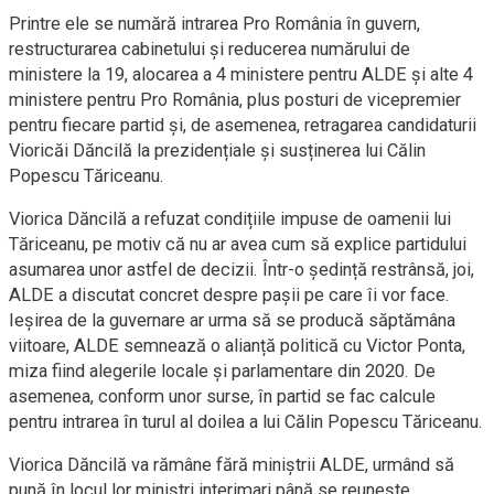
Printre ele se numără intrarea Pro România în guvern,
restructurarea cabinetului și reducerea numărului de
ministere la 19, alocarea a 4 ministere pentru ALDE și alte 4
ministere pentru Pro România, plus posturi de vicepremier
pentru fiecare partid și, de asemenea, retragarea candidaturii
Vioricăi Dăncilă la prezidențiale și susținerea lui Călin
Popescu Tăriceanu.
Viorica Dăncilă a refuzat condițiile impuse de oamenii lui
Tăriceanu, pe motiv că nu ar avea cum să explice partidului
asumarea unor astfel de decizii. Într-o ședință restrânsă, joi,
ALDE a discutat concret despre pașii pe care îi vor face.
Ieșirea de la guvernare ar urma să se producă săptămâna
viitoare, ALDE semnează o alianță politică cu Victor Ponta,
miza fiind alegerile locale și parlamentare din 2020. De
asemenea, conform unor surse, în partid se fac calcule
pentru intrarea în turul al doilea a lui Călin Popescu Tăriceanu.
Viorica Dăncilă va rămâne fără miniștrii ALDE, urmând să
pună în locul lor miniștri interimari până se reunește