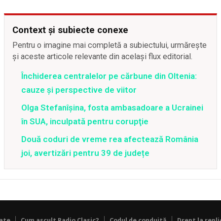
Context și subiecte conexe
Pentru o imagine mai completă a subiectului, urmărește
și aceste articole relevante din același flux editorial.
Închiderea centralelor pe cărbune din Oltenia:
cauze și perspective de viitor
Olga Stefanîşina, fosta ambasadoare a Ucrainei
în SUA, inculpată pentru corupţie
Două coduri de vreme rea afectează România
joi, avertizări pentru 39 de județe
tate
Cum ascult Radio Clasic?
Codul de conduită
Drept la repli