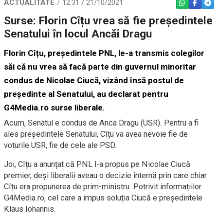
ACTUALITATE
12:31 / 21/10/2021
WHATSAPP
FACEBO
TEL
Surse: Florin Cîțu vrea să fie președintele
Senatului în locul Ancăi Dragu
Florin Cîțu, președintele PNL, le-a transmis colegilor
săi că nu vrea să facă parte din guvernul minoritar
condus de Nicolae Ciucă, vizând însă postul de
președinte al Senatului, au declarat pentru
G4Media.ro surse liberale.
Acum, Senatul e condus de Anca Dragu (USR). Pentru a fi
ales președintele Senatului, Cîțu va avea nevoie fie de
voturile USR, fie de cele ale PSD.
Joi, Cîțu a anunțat că PNL l-a propus pe Nicolae Ciucă
premier, deși liberalii aveau o decizie internă prin care chiar
Cîțu era propunerea de prim-ministru. Potrivit informațiilor
G4Media.ro, cel care a impus soluția Ciucă e președintele
Klaus Iohannis.