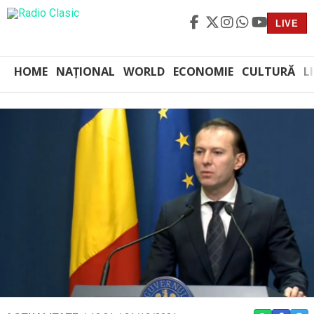
LIVE
HOME
NAȚIONAL
WORLD
ECONOMIE
CULTURĂ
L