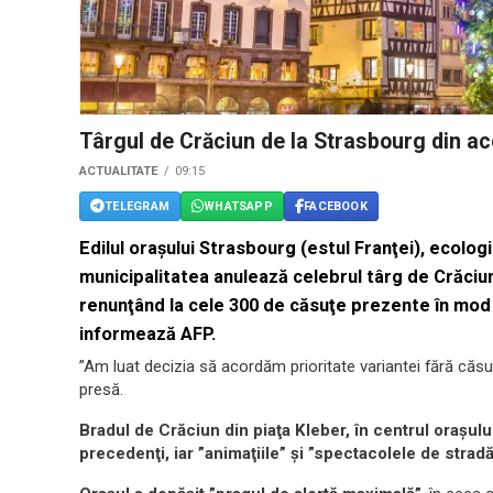
Târgul de Crăciun de la Strasbourg din ac
ACTUALITATE
09:15
TELEGRAM
WHATSAPP
FACEBOOK
Edilul oraşului Strasbourg (estul Franţei), ecolog
municipalitatea anulează celebrul târg de Crăciun 
renunţând la cele 300 de căsuţe prezente în mod t
informează AFP.
”Am luat decizia să acordăm prioritate variantei fără căsu
presă.
Bradul de Crăciun din piaţa Kleber, în centrul oraşului, 
precedenţi, iar ”animaţiile” şi ”spectacolele de stradă 