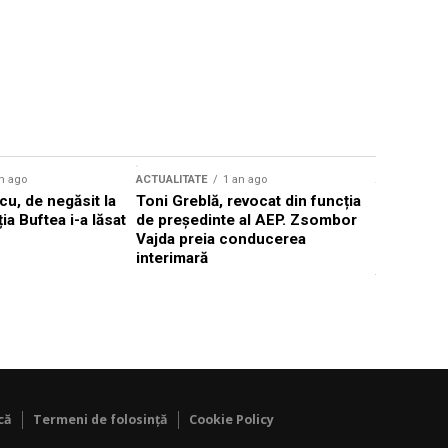
n ago
ACTUALITATE
1 an ago
ACTUALITATE
u, de negăsit la
Toni Greblă, revocat din funcția
Ilie Boloj
ția Buftea i-a lăsat
de președinte al AEP. Zsombor
alegerilor
Vajda preia conducerea
constituți
interimară
concentră
viitoarelo
că
Termeni de folosință
Cookie Policy