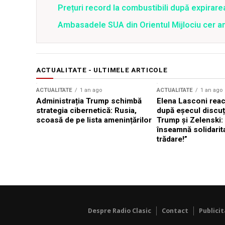
Prețuri record la combustibili după expirar
Ambasadele SUA din Orientul Mijlociu cer a
ACTUALITATE - ULTIMELE ARTICOLE
ACTUALITATE
1 an ago
ACTUALITATE
1 an ago
Administrația Trump schimbă
Elena Lasconi rea
strategia cibernetică: Rusia,
după eșecul discuți
scoasă de pe lista amenințărilor
Trump și Zelenski:
înseamnă solidarit
trădare!”
Despre Radio Clasic
Contact
Publici