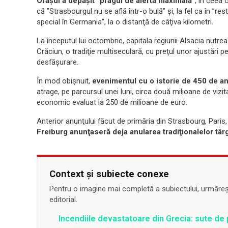
Oraşul a depăşit ”pragul de alertă maximală”
, în ceea
că ”Strasbourgul nu se află într-o bulă” şi, la fel ca în ”rest
special în Germania”, la o distanţă de câţiva kilometri.
La începutul lui octombrie, capitala regiunii Alsacia nutre
Crăciun, o tradiţie multiseculară, cu preţul unor ajustări pe
desfăşurare.
În mod obişnuit,
evenimentul cu o istorie de 450 de ani
atrage, pe parcursul unei luni, circa două milioane de vizit
economic evaluat la 250 de milioane de euro.
Anterior anunţului făcut de primăria din Strasbourg, Pari
Freiburg anunţaseră deja anularea tradiţionalelor târ
Context și subiecte conexe
Pentru o imagine mai completă a subiectului, urmărește
editorial.
Incendiile devastatoare din Grecia: sute de 