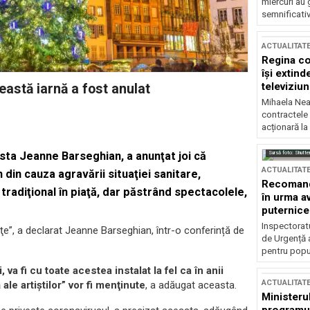
miercuri au 
semnificati
ACTUALITAT
Regina co
își extind
televiziun
eastă iarnă a fost anulat
Mihaela Nea
contractele 
acționară la
Sursă foto: Shutte
ista Jeanne Barseghian, a anunţat joi că
ACTUALITAT
din cauza agravării situaţiei sanitare,
Recomandă
radiţional în piaţă, dar păstrând spectacolele,
în urma av
puternice
Inspectoratu
ţe”, a declarat Jeanne Barseghian, într-o conferință de
de Urgență 
pentru popula
va fi cu toate acestea instalat la fel ca în anii
ACTUALITAT
ale artiştilor” vor fi menţinute
, a adăugat aceasta.
Ministerul