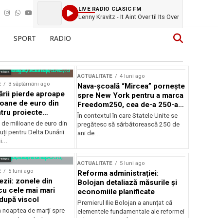
LIVE RADIO CLASIC FM
Lenny Kravitz - It Aint Over til Its Over
SPORT
RADIO
rstock
ACTUALITATE
4 luni ago
E
3 săptămâni ago
Nava-școală “Mircea” pornește
ării pierde aproape
spre New York pentru a marca
ioane de euro din
Freedom250, cea de-a 250-a
tru proiecte
aniversare a Statelor Unite
În contextul în care Statele Unite se
de milioane de euro din
pregătesc să sărbătorească 250 de
ți pentru Delta Dunării
ani de...
...
rstock
ACTUALITATE
5 luni ago
E
5 luni ago
Reforma administrației:
ezii: zonele din
Bolojan detaliază măsurile și
u cele mai mari
economiile planificate
după viscol
Premierul Ilie Bolojan a anunțat că
n noaptea de marți spre
elementele fundamentale ale reformei