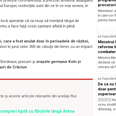
programul
 ce priveşte coronavirusul, a precizat aceasta, adăugând
procurori
ul Europei, restricţiile sunt din ce în ce mai severe, în
Ministerul Ju
în care vor f
pentru funcți
a încă speranţe că va reuşi să menţină târgul de
ntru a face faţă crizei sanitare aflată în plină
ACTUALITAT
, care a fost anulat doar în perioadele de război,
Ministrul
atori în jurul celor 300 de căsuţe din lemn, cu un impact
reforme î
combaterea
Ministra Med
s, Bordeaux, precum şi
oraşele germane Koln şi
declarat că
guri de Crăciun
viitoare să 
ACTUALITAT
De ce nu 
doar pentr
superioar
 și aceste articole relevante din același flux
🇳🇴🇷🇴 No
ce nu studii
diferența, ci
pompieri luptă cu flăcările lângă Atena