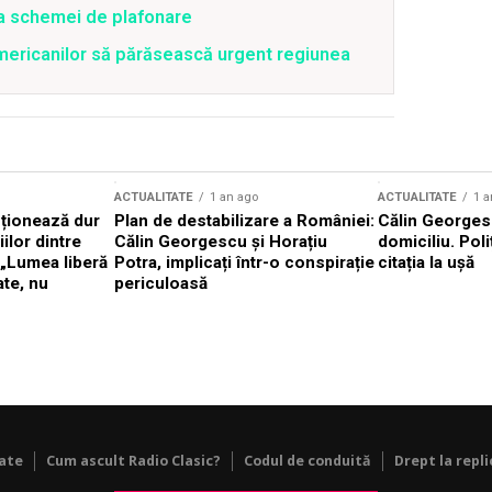
ea schemei de plafonare
mericanilor să părăsească urgent regiunea
ACTUALITATE
1 an ago
ACTUALITATE
1 a
cționează dur
Plan de destabilizare a României:
Călin Georgesc
ilor dintre
Călin Georgescu și Horațiu
domiciliu. Poli
 „Lumea liberă
Potra, implicați într-o conspirație
citația la ușă
ate, nu
periculoasă
tate
Cum ascult Radio Clasic?
Codul de conduită
Drept la repli