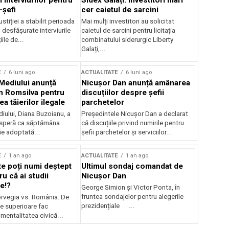
 interviurilor pentru
Sidex Galați: Investitori mari
-șefi
cer caietul de sarcini
stiției a stabilit perioada
Mai mulți investitori au solicitat
i desfășurate interviurile
caietul de sarcini pentru licitația
ile de...
combinatului siderurgic Liberty
Galați,...
E
6 luni ago
ACTUALITATE
6 luni ago
 Mediului anunță
Nicușor Dan anunță amânarea
n Romsilva pentru
discuțiilor despre șefii
 tăierilor ilegale
parchetelor
iului, Diana Buzoianu, a
Președintele Nicușor Dan a declarat
 speră ca săptămâna
că discuțiile privind numirile pentru
fie adoptată...
șefii parchetelor și serviciilor...
E
1 an ago
ACTUALITATE
1 an ago
te poți numi deștept
Ultimul sondaj comandat de
u că ai studii
Nicușor Dan
e!?
George Simion și Victor Ponta, în
fruntea sondajelor pentru alegerile
rvegia vs. România: De
prezidențiale ...
le superioare fac
 mentalitatea civică...