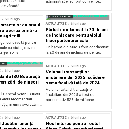
generat un strat
administrației au fost convenite...
v de zăpadă...
Sursă foto: Shutterstock
E
6 luni ago
ACTUALITATE
6 luni ago
ntractelor cu statul
Bărbat condamnat la 20 de ani
e afacerea printr-o
de închisoare pentru violul
e agricolă
fiicei partenerei sale
gu, cunoscută pentru
Un bărbat din Arad a fost condamnat
sale cu statul, devine
la 20 de ani de închisoare pentru...
 Agro TV, o...
rstock
ACTUALITATE
6 luni ago
E
6 luni ago
Volumul tranzacțiilor
rile ISU București
imobiliare din 2025: scădere
ertizării de ninsori
semnificativă față de 2024
Volumul total al tranzacțiilor
l General pentru Situații
imobiliare din 2025 a fost de
a emis recomandări
aproximativ 525 de milioane...
ție, în urma avertizării...
E
6 luni ago
ACTUALITATE
6 luni ago
 Justiției anunță
Noul interes pentru fostul