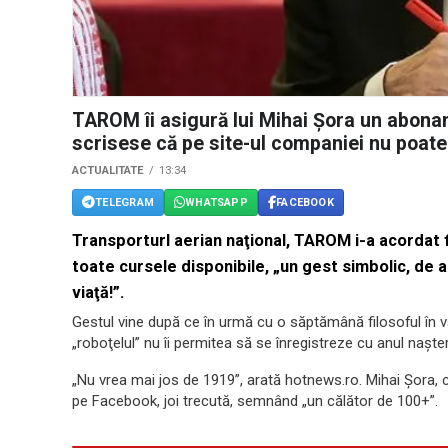
TAROM îi asigură lui Mihai Şora un abonam
scrisese că pe site-ul companiei nu poate 
ACTUALITATE
13:34
TELEGRAM
WHATSAPP
FACEBOOK
Transporturl aerian naţional, TAROM i-a acordat 
toate cursele disponibile, „un gest simbolic, de
viaţă!”.
Gestul vine după ce în urmă cu o săptămână filosoful în v
„roboţelul” nu îi permitea să se înregistreze cu anul naşter
„Nu vrea mai jos de 1919”, arată hotnews.ro. Mihai Şora,
pe Facebook, joi trecută, semnând „un călător de 100+”.