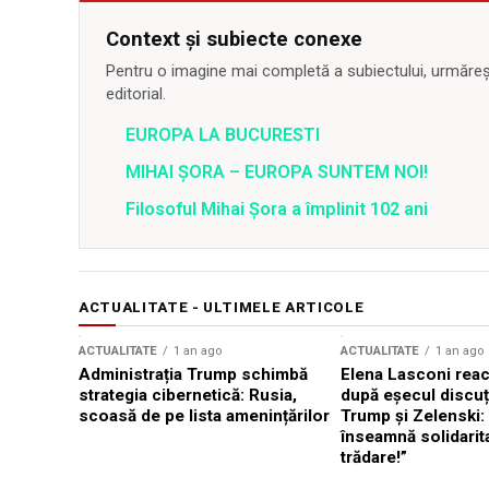
Context și subiecte conexe
Pentru o imagine mai completă a subiectului, urmărește
editorial.
EUROPA LA BUCURESTI
MIHAI ȘORA – EUROPA SUNTEM NOI!
Filosoful Mihai Şora a împlinit 102 ani
ACTUALITATE - ULTIMELE ARTICOLE
ACTUALITATE
1 an ago
ACTUALITATE
1 an ago
Administrația Trump schimbă
Elena Lasconi rea
strategia cibernetică: Rusia,
după eșecul discuți
scoasă de pe lista amenințărilor
Trump și Zelenski:
înseamnă solidarit
trădare!”