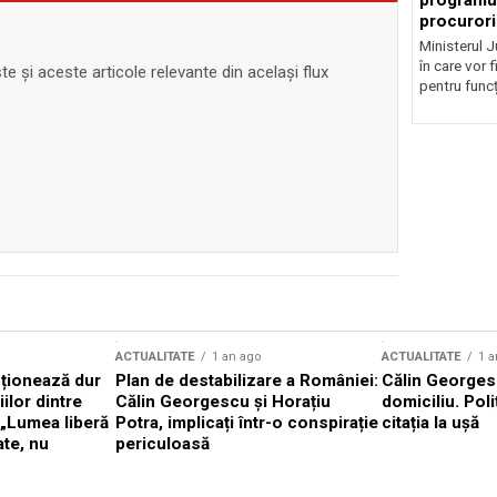
programul
procurori
Ministerul Ju
în care vor f
 și aceste articole relevante din același flux
pentru funcți
ACTUALITATE
1 an ago
ACTUALITATE
1 a
cționează dur
Plan de destabilizare a României:
Călin Georgesc
ilor dintre
Călin Georgescu și Horațiu
domiciliu. Poli
 „Lumea liberă
Potra, implicați într-o conspirație
citația la ușă
ate, nu
periculoasă