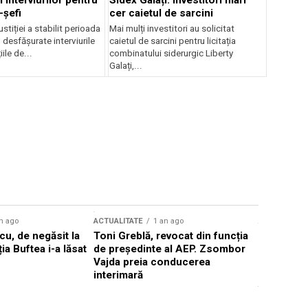
 interviurilor pentru
Sidex Galați: Investitori mari
-șefi
cer caietul de sarcini
stiției a stabilit perioada
Mai mulți investitori au solicitat
i desfășurate interviurile
caietul de sarcini pentru licitația
ile de...
combinatului siderurgic Liberty
Galați,...
n ago
ACTUALITATE
1 an ago
ACTUALITATE
u, de negăsit la
Toni Greblă, revocat din funcția
Ilie Boloj
ția Buftea i-a lăsat
de președinte al AEP. Zsombor
alegerilor
Vajda preia conducerea
constituți
interimară
concentră
viitoarelo