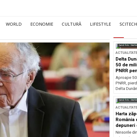
WORLD
ECONOMIE
CULTURĂ
LIFESTYLE
SCITECH
Sursă foto: Shutte
ACTUALITAT
Delta Dun
50 de mil
PNRR pen
esențiale
Aproape 50 
PNRR, pierdu
Delta Dunării
Sursă foto: Shutte
ACTUALITAT
Harta zăp
România c
depuneri 
Ninsorile di