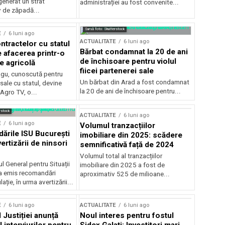
generat un strat
administrației au fost convenite...
v de zăpadă...
Sursă foto: Shutterstock
E
6 luni ago
ACTUALITATE
6 luni ago
ntractelor cu statul
Bărbat condamnat la 20 de ani
e afacerea printr-o
de închisoare pentru violul
e agricolă
fiicei partenerei sale
gu, cunoscută pentru
Un bărbat din Arad a fost condamnat
sale cu statul, devine
la 20 de ani de închisoare pentru...
 Agro TV, o...
rstock
ACTUALITATE
6 luni ago
E
6 luni ago
Volumul tranzacțiilor
rile ISU București
imobiliare din 2025: scădere
ertizării de ninsori
semnificativă față de 2024
Volumul total al tranzacțiilor
l General pentru Situații
imobiliare din 2025 a fost de
a emis recomandări
aproximativ 525 de milioane...
ție, în urma avertizării...
E
6 luni ago
ACTUALITATE
6 luni ago
 Justiției anunță
Noul interes pentru fostul