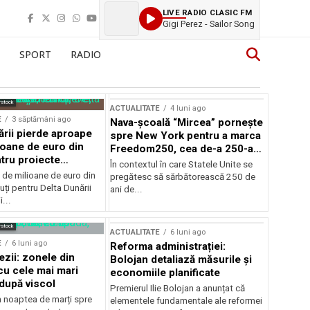
LIVE RADIO CLASIC FM
Gigi Perez - Sailor Song
SPORT
RADIO
rstock
ACTUALITATE
4 luni ago
E
3 săptămâni ago
Nava-școală “Mircea” pornește
ării pierde aproape
spre New York pentru a marca
ioane de euro din
Freedom250, cea de-a 250-a
tru proiecte
aniversare a Statelor Unite
În contextul în care Statele Unite se
de milioane de euro din
pregătesc să sărbătorească 250 de
ți pentru Delta Dunării
ani de...
...
rstock
ACTUALITATE
6 luni ago
E
6 luni ago
Reforma administrației:
ezii: zonele din
Bolojan detaliază măsurile și
u cele mai mari
economiile planificate
după viscol
Premierul Ilie Bolojan a anunțat că
n noaptea de marți spre
elementele fundamentale ale reformei