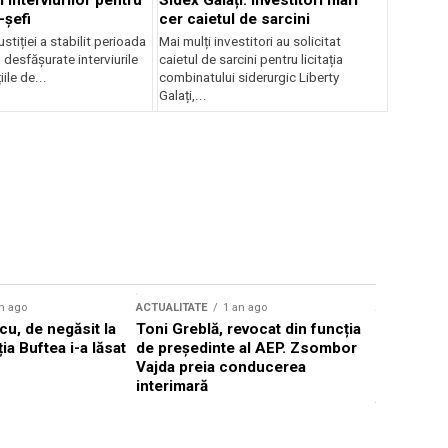
 interviurilor pentru
Sidex Galați: Investitori mari
-șefi
cer caietul de sarcini
stiției a stabilit perioada
Mai mulți investitori au solicitat
i desfășurate interviurile
caietul de sarcini pentru licitația
ile de...
combinatului siderurgic Liberty
Galați,...
n ago
ACTUALITATE
1 an ago
ACTUALITATE
u, de negăsit la
Toni Greblă, revocat din funcția
Ilie Boloj
ția Buftea i-a lăsat
de președinte al AEP. Zsombor
alegerilor
Vajda preia conducerea
constituți
interimară
concentră
viitoarelo