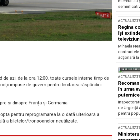
miercuri au 
semnificati
ACTUALITAT
Regina co
își extind
televiziun
Mihaela Nea
contractele 
acționară la
Sursă foto: Shutte
ACTUALITAT
 azi, de la ora 12:00, toate cursele interne timp de
Recomandă
tricții impuse de guvern pentru limitarea răspândirii
în urma av
puternice
Inspectoratu
re și dinspre Franța și Germania.
de Urgență 
pentru popula
 opta pentru reprogramarea la o dată ulterioară a
lă a biletelor/tronsoanelor neutilizate.
ACTUALITAT
Ministerul