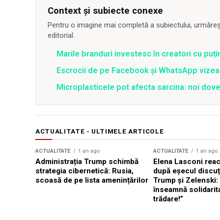
Context și subiecte conexe
Pentru o imagine mai completă a subiectului, urmărește
editorial.
Marile branduri investesc în creatori cu puți
Escrocii de pe Facebook și WhatsApp vizea
Microplasticele pot afecta sarcina: noi dove
ACTUALITATE - ULTIMELE ARTICOLE
ACTUALITATE
1 an ago
ACTUALITATE
1 an ago
Administrația Trump schimbă
Elena Lasconi rea
strategia cibernetică: Rusia,
după eșecul discuți
scoasă de pe lista amenințărilor
Trump și Zelenski:
înseamnă solidarit
trădare!”