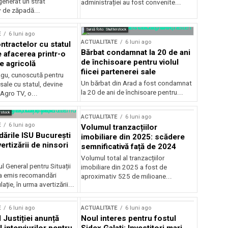
generat un strat
administrației au fost convenite...
v de zăpadă...
Sursă foto: Shutterstock
E
6 luni ago
ACTUALITATE
6 luni ago
ntractelor cu statul
Bărbat condamnat la 20 de ani
e afacerea printr-o
de închisoare pentru violul
e agricolă
fiicei partenerei sale
gu, cunoscută pentru
Un bărbat din Arad a fost condamnat
sale cu statul, devine
la 20 de ani de închisoare pentru...
 Agro TV, o...
rstock
ACTUALITATE
6 luni ago
E
6 luni ago
Volumul tranzacțiilor
rile ISU București
imobiliare din 2025: scădere
ertizării de ninsori
semnificativă față de 2024
Volumul total al tranzacțiilor
l General pentru Situații
imobiliare din 2025 a fost de
a emis recomandări
aproximativ 525 de milioane...
ție, în urma avertizării...
E
6 luni ago
ACTUALITATE
6 luni ago
 Justiției anunță
Noul interes pentru fostul