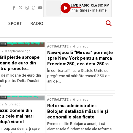
LIVE RADIO CLASIC FM
Irina Rimes - In Palme
SPORT
RADIO
rstock
ACTUALITATE
4 luni ago
E
3 săptămâni ago
Nava-școală “Mircea” pornește
ării pierde aproape
spre New York pentru a marca
ioane de euro din
Freedom250, cea de-a 250-a
tru proiecte
aniversare a Statelor Unite
În contextul în care Statele Unite se
de milioane de euro din
pregătesc să sărbătorească 250 de
ți pentru Delta Dunării
ani de...
...
rstock
ACTUALITATE
6 luni ago
E
5 luni ago
Reforma administrației:
ezii: zonele din
Bolojan detaliază măsurile și
u cele mai mari
economiile planificate
după viscol
Premierul Ilie Bolojan a anunțat că
n noaptea de marți spre
elementele fundamentale ale reformei