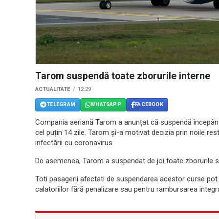
Tarom suspendă toate zborurile interne
ACTUALITATE
12:29
TELEGRAM
WHATSAPP
FACEBOOK
Compania aeriană Tarom a anunțat că suspendă începând de
cel puțin 14 zile. Tarom și-a motivat decizia prin noile res
infectării cu coronavirus.
De asemenea, Tarom a suspendat de joi toate zborurile sp
Toti pasagerii afectati de suspendarea acestor curse pot
calatoriilor fără penalizare sau pentru rambursarea integra