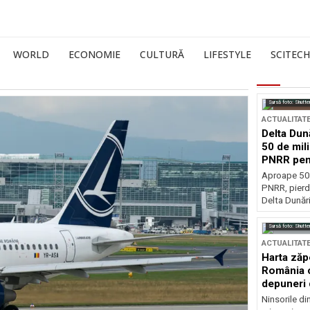
WORLD
ECONOMIE
CULTURĂ
LIFESTYLE
SCITECH
Sursă foto: Shutte
ACTUALITAT
Delta Dun
50 de mil
PNRR pen
esențiale
Aproape 50 
PNRR, pierdu
Delta Dunării
Sursă foto: Shutte
ACTUALITAT
Harta zăp
România c
depuneri 
Ninsorile di