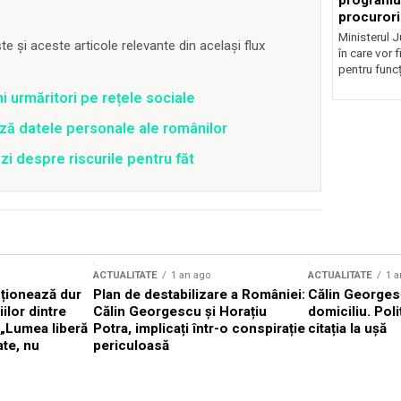
programul
procurori
Ministerul Ju
 și aceste articole relevante din același flux
în care vor f
pentru funcți
ni urmăritori pe rețele sociale
ză datele personale ale românilor
zi despre riscurile pentru făt
ACTUALITATE
1 an ago
ACTUALITATE
1 a
cționează dur
Plan de destabilizare a României:
Călin Georgesc
ilor dintre
Călin Georgescu și Horațiu
domiciliu. Poli
 „Lumea liberă
Potra, implicați într-o conspirație
citația la ușă
ate, nu
periculoasă