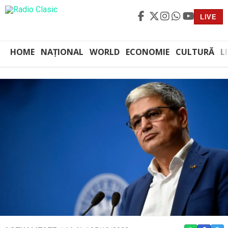
LIVE
HOME
NAȚIONAL
WORLD
ECONOMIE
CULTURĂ
L