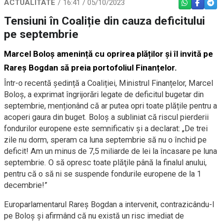
ACTUALITATE
16:41 / 05/10/2023
WHATSAPP
FACEBO
TEL
Tensiuni în Coaliție din cauza deficitului
pe septembrie
Marcel Boloș amenință cu oprirea plăților și îl invită pe
Rareș Bogdan să preia portofoliul Finanțelor.
Într-o recentă ședință a Coaliției, Ministrul Finanțelor, Marcel
Boloș, a exprimat îngrijorări legate de deficitul bugetar din
septembrie, menționând că ar putea opri toate plățile pentru a
acoperi gaura din buget. Boloș a subliniat că riscul pierderii
fondurilor europene este semnificativ și a declarat: „De trei
zile nu dorm, speram ca luna septembrie să nu o închid pe
deficit! Am un minus de 7,5 miliarde de lei la încasare pe luna
septembrie. O să opresc toate plăţile până la finalul anului,
pentru că o să ni se suspende fondurile europene de la 1
decembrie!”
Europarlamentarul Rareș Bogdan a intervenit, contrazicându-l
pe Boloș și afirmând că nu există un risc imediat de