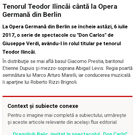
Tenorul Teodor Ilincăi cântă la Opera
Germană din Berlin
La Opera Germană din Berlin se încheie astăzi, 6 iulie
2017, o serie de spectacole cu "Don Carlos" de
Giuseppe Verdi, avându-l în rolul titular pe tenorul
Teodor Ilincăi.
În distribuţie se mai află basul Giacomo Prestia, baritonul
Etienne Dupuis şi mezzo-soprana Abigail Levis. Regia poartă
semnătura lui Marco Arturo Marelli, iar conducerea muzicală
îi aparţine lui Roberto Rizzi Brignoli.
Context și subiecte conexe
Pentru o imagine mai completă a subiectului, urmărește
și aceste articole relevante din același flux editorial.
Dragoljub Bajic, invitat în spectacolul „Don Carlo”