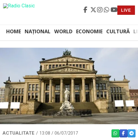
LIVE
HOME
NAȚIONAL
WORLD
ECONOMIE
CULTURĂ
L
ACTUALITATE
13:08 / 06/07/2017
WHATSAPP
FACEBO
TEL