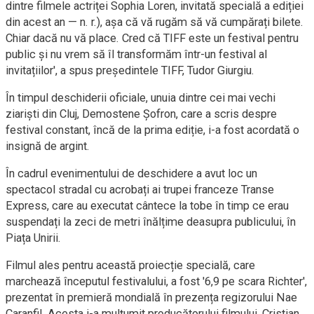
dintre filmele actriței Sophia Loren, invitată specială a ediției
din acest an — n. r.), așa că vă rugăm să vă cumpărați bilete.
Chiar dacă nu vă place. Cred că TIFF este un festival pentru
public și nu vrem să îl transformăm într-un festival al
invitațiilor', a spus președintele TIFF, Tudor Giurgiu.
În timpul deschiderii oficiale, unuia dintre cei mai vechi
ziariști din Cluj, Demostene Șofron, care a scris despre
festival constant, încă de la prima ediție, i-a fost acordată o
insignă de argint.
În cadrul evenimentului de deschidere a avut loc un
spectacol stradal cu acrobați ai trupei franceze Transe
Express, care au executat cântece la tobe în timp ce erau
suspendați la zeci de metri înălțime deasupra publicului, în
Piața Unirii.
Filmul ales pentru această proiecție specială, care
marchează începutul festivalului, a fost '6,9 pe scara Richter',
prezentat în premieră mondială în prezența regizorului Nae
Caranfil. Acesta i-a mulțumit producătorului filmului, Cristian