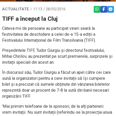
ACTUALITATE
11:13 / 28/05/2016
WHATSAPP
FACEBO
TEL
TIFF a început la Cluj
Câteva mii de persoane au participat vineri seară la
festivitatea de deschidere a celei de-a 15-a ediții a
Festivalului Internațional de Film Transilvania (TIFF).
Președintele TIFF, Tudor Giurgiu și directorul festivalului,
Mihai Chirilov, au prezentat pe scurt premierele, surprizele și
invitații speciali din acest an.
În discursul său, Tudor Giurgiu a făcut un apel către cei care
sună la organizatori pentru a cere invitații să își cumpere
bilet și a precizat că sumele obținute din vânzarea biletelor
reprezintă doar un procent de 7-8 la sută din banii necesari
organizării TIFF.
'Mai primim telefoane de la sponsori, de la alți parteneri:
vrem invitații. Nu sunt invitații (referindu-se la proiecția unuia