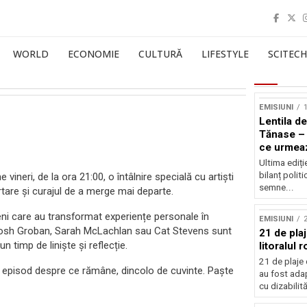
WORLD
ECONOMIE
CULTURĂ
LIFESTYLE
SCITECH
EMISIUNI
1
Lentila de
Tănase – 
ce urmea
Ultima ediți
bilanț politi
vineri, de la ora 21:00, o întâlnire specială cu artiști
semne...
ertare și curajul de a merge mai departe.
eni care au transformat experiențe personale în
EMISIUNI
osh Groban, Sarah McLachlan sau Cat Stevens sunt
21 de pla
un timp de liniște și reflecție.
litoralul
21 de plaje 
Un episod despre ce rămâne, dincolo de cuvinte. Paște
au fost ada
cu dizabilităț