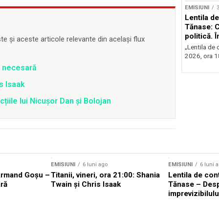
EMISIUNI
Lentila de
Tănase: C
politică. 
 și aceste articole relevante din același flux
instituțio
„Lentila de c
2026, ora 18
e necesară
is Isaak
țiile lui Nicușor Dan și Bolojan
EMISIUNI
6 luni ago
EMISIUNI
6 luni 
Armand Goșu –
Titanii, vineri, ora 21:00: Shania
Lentila de con
ră
Twain și Chris Isaak
Tănase – Des
imprevizibilulu