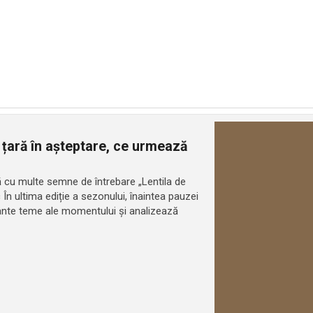
 țară în așteptare, ce urmează
ară cu multe semne de întrebare „Lentila de
c În ultima ediție a sezonului, înaintea pauzei
tante teme ale momentului și analizează