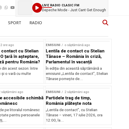
LIVE RADIO CLASIC FM
Depeche Mode - Just Cant Get Enough
SPORT
RADIO
2 ore ago
EMISIUNI
o săptămână ago
 contact cu Stelian
Lentila de contact cu Stelian
O țară în așteptare,
Tănase – România în criză,
ză pentru România?
Parlamentul în vacanță
e din acest sezon: între
În ediția din această săptămână a
c și o vară cu multe
emisiunii „Lentila de contact”, Stelian
Tănase pornește de...
2 săptămâni ago
EMISIUNI
2 săptămâni ago
je accesibile schimbă
Partidele trag de timp,
 românesc
România plătește nota
de pe litoralul românesc
„Lentila de contact”, cu Stelian
ptate pentru persoanele
Tănase – vineri, 17 iulie 2026, ora
i,...
12:00, la...