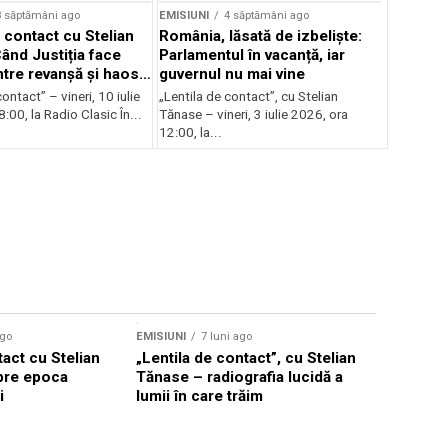
3 săptămâni ago
EMISIUNI
4 săptămâni ago
 contact cu Stelian
România, lăsată de izbeliște:
ând Justiția face
Parlamentul în vacanță, iar
Între revanșă și haos
guvernul nu mai vine
nal
ontact” – vineri, 10 iulie
„Lentila de contact”, cu Stelian
:00, la Radio Clasic În...
Tănase – vineri, 3 iulie 2026, ora
12:00, la...
ago
EMISIUNI
7 luni ago
tact cu Stelian
„Lentila de contact”, cu Stelian
pre epoca
Tănase – radiografia lucidă a
i
lumii în care trăim