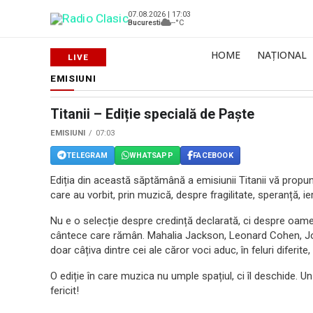
07.08.2026 | 17:03
Bucuresti
--°C
HOME
NAȚIONAL
EMISIUNI
Titanii – Ediție specială de Paște
EMISIUNI
07:03
TELEGRAM
WHATSAPP
FACEBOOK
Ediția din această săptămână a emisiunii Titanii vă propune 
care au vorbit, prin muzică, despre fragilitate, speranță, i
Nu e o selecție despre credință declarată, ci despre oam
cântece care rămân. Mahalia Jackson, Leonard Cohen, J
doar câțiva dintre cei ale căror voci aduc, în feluri diferite, 
O ediție în care muzica nu umple spațiul, ci îl deschide. 
fericit!