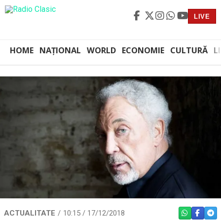
LIVE
HOME
NAȚIONAL
WORLD
ECONOMIE
CULTURĂ
L
ACTUALITATE
10:15 / 17/12/2018
WHATSAPP
FACEBO
TEL