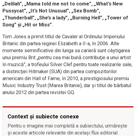
„Delilah”, „Mama told me not to come”, „What’s New
Pussycat”, „It’s Not Unusual”, „Sex Bomb”,
„Thunderball”, „She’s a lady”, „Burning Hell”, „Tower of
Song” şi „Hit or Miss”.
Tom Jones a primit titlul de Cavaler al Ordinului Imperiului
Britanic din partea reginei Elizabeth a II-a, în 2006. Alte
momente semnificative din lunga sa carieră sunt câştigarea
unui premiu Brit „pentru cea mai bună contribuţie a unui artist
în muzică”, a trofeului Silver Clef pentru toate realizarile sale,
a distincţiei Hitmaker (SUA) din partea compozitorilor
americani din Hall of Fame, în 2010, a prestigiosului premiu
Music Industry Trust (Marea Britanie), dar şi titlul de bărbatul
anului 2012 din partea revistei GQ.
Context și subiecte conexe
Pentru o imagine mai completă a subiectului, urmărește
și aceste articole relevante din același flux editorial.