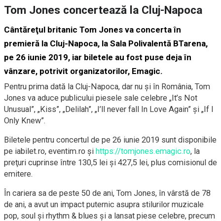
Tom Jones concertează la Cluj-Napoca
Cântăreţul britanic Tom Jones va concerta în
premieră la Cluj-Napoca, la Sala Polivalentă BTarena,
pe 26 iunie 2019, iar biletele au fost puse deja în
vânzare, potrivit organizatorilor, Emagic.
Pentru prima dată la Cluj-Napoca, dar nu şi în România, Tom
Jones va aduce publicului piesele sale celebre „It’s Not
Unusual”, „Kiss”, „Delilah”, „I’ll never fall In Love Again” şi „If I
Only Knew”.
Biletele pentru concertul de pe 26 iunie 2019 sunt disponibile
pe iabilet.ro, eventim.ro şi
https://tomjones.emagic.ro
, la
preţuri cuprinse între 130,5 lei şi 427,5 lei, plus comisionul de
emitere.
În cariera sa de peste 50 de ani, Tom Jones, în vârstă de 78
de ani, a avut un impact puternic asupra stilurilor muzicale
pop, soul şi rhythm & blues şi a lansat piese celebre, precum