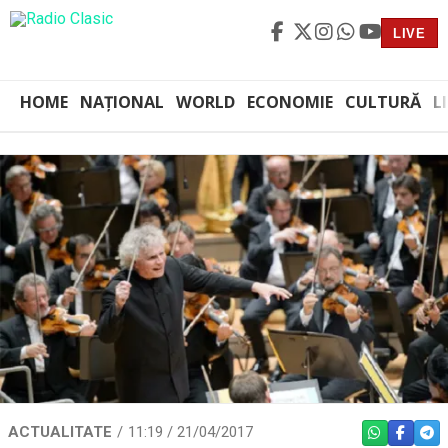
LIVE
HOME
NAȚIONAL
WORLD
ECONOMIE
CULTURĂ
L
ACTUALITATE
11:19 / 21/04/2017
WHATSAPP
FACEBO
TEL