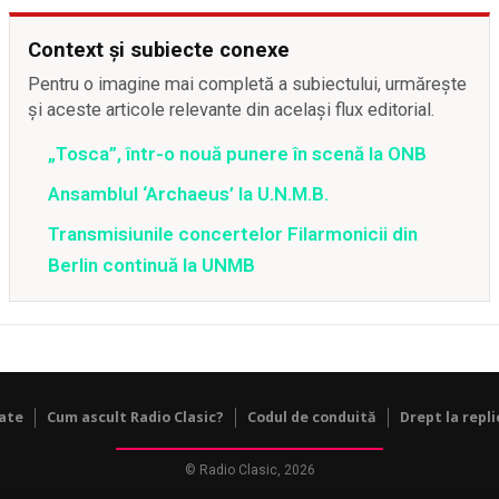
Context și subiecte conexe
Pentru o imagine mai completă a subiectului, urmărește
și aceste articole relevante din același flux editorial.
„Tosca”, într-o nouă punere în scenă la ONB
Ansamblul ‘Archaeus’ la U.N.M.B.
Transmisiunile concertelor Filarmonicii din
Berlin continuă la UNMB
tate
Cum ascult Radio Clasic?
Codul de conduită
Drept la repli
© Radio Clasic, 2026