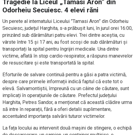
Tragedie la Liceul „Tamasi Aron” din
Odorheiu Secuiesc. 4 elevi răni
Un perete al internatului Liceului ”Tamasi Aron” din Odorheiu
Secuiesc, județul Harghita, s-a prăbușit luni, în jurul orei 16:00,
prinzând sub dărâmături patru elevi. Trei dintre aceștia, cu
vârste între 15 și 17 ani, au fost scoși de sub dărâmături și
transportați la spital pentru îngrijiri medicale. Una dintre
victime, aflată în stop cardio-respirator, a răspuns manevrelor
de resuscitare și este transportată la spital.
Eforturile de salvare continuă pentru a găsi a patra victimă,
despre care primele informații indică faptul că este tot o
elevă. Salvamontiștii, împreună cu un câine de căutare, sunt
implicați în operațiunile de căutare. Prefectul județului
Harghita, Petres Sandor, a menționat că această clădire urma
să intre în reparații, fără a oferi detalii suplimentare,
accentuând importanța salvării tuturor victimelor.
La fața locului au intervenit două mașini de stingere, o echipă
de descarcerare, un camion, un container multirisc, o