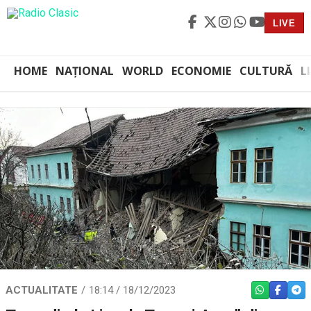
LIVE
HOME
NAȚIONAL
WORLD
ECONOMIE
CULTURĂ
L
ACTUALITATE
18:14 / 18/12/2023
WHATSAPP
FACEBO
TEL