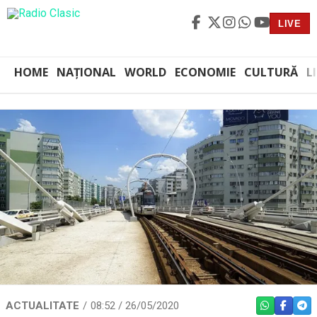
LIVE
HOME
NAȚIONAL
WORLD
ECONOMIE
CULTURĂ
L
ACTUALITATE
08:52 / 26/05/2020
WHATSAPP
FACEBO
TEL