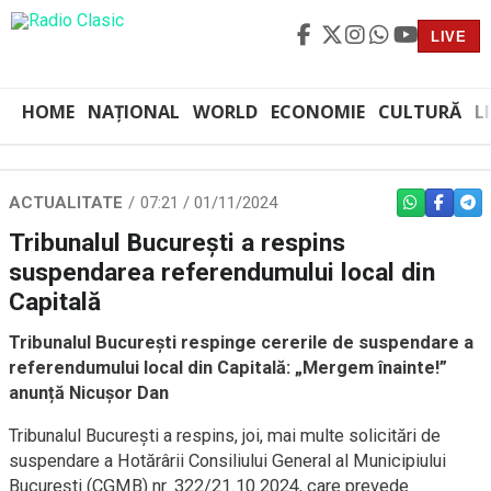
LIVE
HOME
NAȚIONAL
WORLD
ECONOMIE
CULTURĂ
L
ACTUALITATE
07:21 / 01/11/2024
WHATSAPP
FACEBO
TEL
Tribunalul București a respins
suspendarea referendumului local din
Capitală
Tribunalul București respinge cererile de suspendare a
referendumului local din Capitală: „Mergem înainte!”
anunță Nicușor Dan
Tribunalul București a respins, joi, mai multe solicitări de
suspendare a Hotărârii Consiliului General al Municipiului
București (CGMB) nr. 322/21.10.2024, care prevede