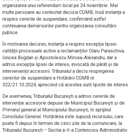
organizarea unui referendum local pe 24 noiembrie. Mai
multe persoane au contestat decizia CGMB, însă instanța a
respins cererile de suspendare, confirmând astfel
continuarea demersurilor pentru organizarea consultării
publice.
În motivarea deciziei, instanța a respins excepția lipsei
calității procesuale active a reclamanților Olaru Paraschiva,
Ioncea Bogdan și Apostolescu Mircea-Alexandru, dar a
admis excepția lipsei de interes, invocată de pârât și de
intervenienții accesorii. Tribunalul a decis respingerea
cererilor de suspendare a Hotărârii CGMB nr.
322/21.10.2024, apreciind că acestea sunt lipsite de interes.
De asemenea, Tribunalul București a admis cererile de
intervenție accesorie depuse de Municipiul București și de
Primarul general al Municipiului București, în sprijinul
Consiliului General. Hotărârea este supusă recursului, care
poate fi depus în termen de cinci zile de la comunicare, la
Tribunalul București – Secția a-II-a Contencios Administrativ