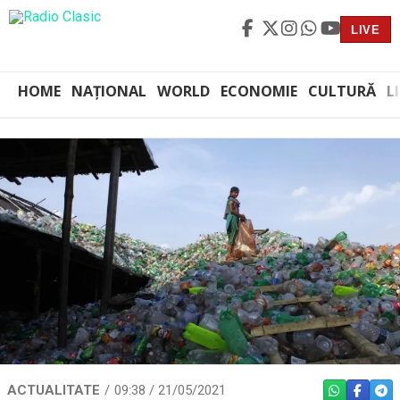
LIVE
HOME
NAȚIONAL
WORLD
ECONOMIE
CULTURĂ
L
ACTUALITATE
09:38 / 21/05/2021
WHATSAPP
FACEBO
TEL