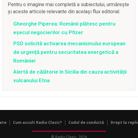
Pentru o imagine mai completă a subiectului, urmărește
și aceste articole relevante din același flux editorial.
Gheorghe Piperea: Românii plătesc pentru
eșecul negocierilor cu Pfizer
PSD solicită activarea mecanismului european
de urgență pentru securitatea energetică a
României
Alertă de călătorie în Sicilia din cauza activității
vulcanului Etna
tate
Cum ascult Radio Clasic?
Codul de conduită
Drept la repli
© Radio Clasic, 2026