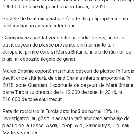
198.000 de tone de polietilenă în Turcia, în 2020.
Sticlele de băut din plastic – făcute din polipropilenă – nu
sunt incluse în această interdicție.
Greenpeace a vizitat zece situri în sudul Turciei, unde au
găsit deșeuri de plastic provenite din mai multe țări
europene, printre care și Marea Britanie, în albiile râurilor, pe
plaje, în depozite ilegale de gunoi.
Marea Britanie exportă mai multe deșeuri de plastic în Turcia
decât orice altă țară, de când China a interzis importurile, în
2018, scrie Guardian. Exporturile de deșeuri ale Marii Britanii
către Turcia au crescut de la 12.000 de tone, în 2016, la
210.000 de tone anul trecut.
Rata de reciclare în Turcia este însă de numai 12%, iar
investigatorii au găsit în această țară aruncate ambalaje de
plastic de la Tesco, Asda, Co-op, Aldi, Sainsbury’s, Lidl sau
Marks&Spencer.