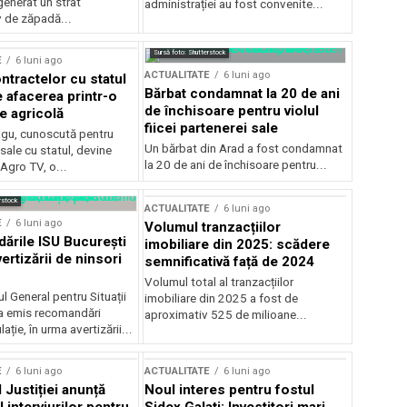
generat un strat
administrației au fost convenite...
v de zăpadă...
Sursă foto: Shutterstock
E
6 luni ago
ACTUALITATE
6 luni ago
ntractelor cu statul
Bărbat condamnat la 20 de ani
e afacerea printr-o
de închisoare pentru violul
e agricolă
fiicei partenerei sale
gu, cunoscută pentru
Un bărbat din Arad a fost condamnat
sale cu statul, devine
la 20 de ani de închisoare pentru...
 Agro TV, o...
rstock
ACTUALITATE
6 luni ago
E
6 luni ago
Volumul tranzacțiilor
rile ISU București
imobiliare din 2025: scădere
ertizării de ninsori
semnificativă față de 2024
Volumul total al tranzacțiilor
l General pentru Situații
imobiliare din 2025 a fost de
a emis recomandări
aproximativ 525 de milioane...
ție, în urma avertizării...
E
6 luni ago
ACTUALITATE
6 luni ago
 Justiției anunță
Noul interes pentru fostul