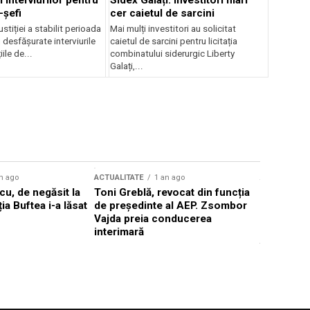
 interviurilor pentru
Sidex Galați: Investitori mari
-șefi
cer caietul de sarcini
stiției a stabilit perioada
Mai mulți investitori au solicitat
i desfășurate interviurile
caietul de sarcini pentru licitația
ile de...
combinatului siderurgic Liberty
Galați,...
n ago
ACTUALITATE
1 an ago
ACTUALITATE
u, de negăsit la
Toni Greblă, revocat din funcția
Ilie Boloj
ția Buftea i-a lăsat
de președinte al AEP. Zsombor
alegerilor
Vajda preia conducerea
constituți
interimară
concentră
viitoarelo