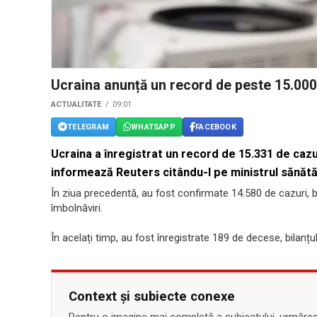
Ucraina anunță un record de peste 15.000
ACTUALITATE
09:01
TELEGRAM
WHATSAPP
FACEBOOK
Ucraina a înregistrat un record de 15.331 de cazu
informează Reuters citându-l pe ministrul sănăt
În ziua precedentă, au fost confirmate 14.580 de cazuri, b
îmbolnăviri.
În acelați timp, au fost înregistrate 189 de decese, bilanțul
Context și subiecte conexe