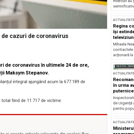
miercuri au 
semnificati
ACTUALITAT
Regina co
își extind
 de cazuri de coronavirus
televiziun
Mihaela Nea
contractele 
acționară la
ri de coronavirus în ultimele 24 de ore,
Sursă foto: Shutte
ății Maksym Stepanov.
ACTUALITAT
Recomandă
ilanțul integral ajungând acum la 677.189 de
în urma av
puternice
Inspectoratu
 total fiind de 11.717 de victime.
de Urgență 
pentru popula
ACTUALITAT
Ministerul