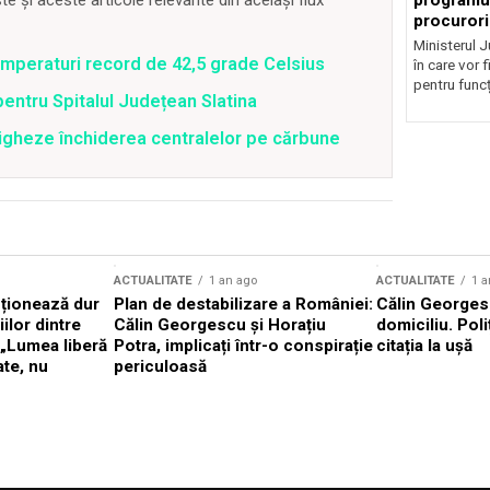
programul
 și aceste articole relevante din același flux
procurori
Ministerul Ju
emperaturi record de 42,5 grade Celsius
în care vor f
pentru funcți
pentru Spitalul Județean Slatina
tigheze închiderea centralelor pe cărbune
ACTUALITATE
1 an ago
ACTUALITATE
1 a
cționează dur
Plan de destabilizare a României:
Călin Georgesc
ilor dintre
Călin Georgescu și Horațiu
domiciliu. Poli
 „Lumea liberă
Potra, implicați într-o conspirație
citația la ușă
ate, nu
periculoasă