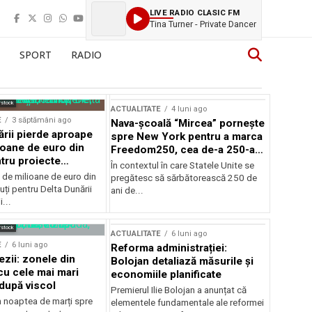
LIVE RADIO CLASIC FM
Tina Turner - Private Dancer
SPORT
RADIO
rstock
ACTUALITATE
4 luni ago
E
3 săptămâni ago
Nava-școală “Mircea” pornește
ării pierde aproape
spre New York pentru a marca
ioane de euro din
Freedom250, cea de-a 250-a
tru proiecte
aniversare a Statelor Unite
În contextul în care Statele Unite se
de milioane de euro din
pregătesc să sărbătorească 250 de
ți pentru Delta Dunării
ani de...
...
rstock
ACTUALITATE
6 luni ago
E
6 luni ago
Reforma administrației:
ezii: zonele din
Bolojan detaliază măsurile și
u cele mai mari
economiile planificate
după viscol
Premierul Ilie Bolojan a anunțat că
n noaptea de marți spre
elementele fundamentale ale reformei