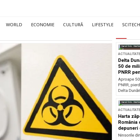
WORLD
ECONOMIE
CULTURĂ
LIFESTYLE
SCITECH
Sursă foto: Shutte
ACTUALITAT
Delta Dun
50 de mil
PNRR pen
esențiale
Aproape 50 
PNRR, pierdu
Delta Dunării
Sursă foto: Shutte
ACTUALITAT
Harta zăp
România c
depuneri 
Ninsorile di