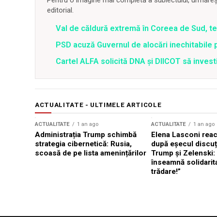
Pentru o imagine mai completă a subiectului, urmărește
editorial.
Val de căldură extremă în Coreea de Sud, t
PSD acuză Guvernul de alocări inechitabile 
Cartel ALFA solicită DNA și DIICOT să inves
ACTUALITATE - ULTIMELE ARTICOLE
ACTUALITATE
1 an ago
ACTUALITATE
1 an ago
Administrația Trump schimbă
Elena Lasconi rea
strategia cibernetică: Rusia,
după eșecul discuți
scoasă de pe lista amenințărilor
Trump și Zelenski:
înseamnă solidarit
trădare!”