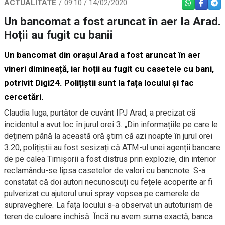
ACTUALITATE
09:10 / 14/02/2020
WHATSAPP
FACEBO
TEL
Un bancomat a fost aruncat în aer la Arad.
Hoții au fugit cu banii
Un bancomat din orașul Arad a fost aruncat în aer
vineri dimineață, iar hoții au fugit cu casetele cu bani,
potrivit Digi24. Polițiștii sunt la fața locului și fac
cercetări.
Claudia Iuga, purtător de cuvânt IPJ Arad, a precizat că
incidentul a avut loc în jurul orei 3. „Din informațiile pe care le
deținem până la această oră știm că azi noapte în jurul orei
3.20, polițiștii au fost sesizați că ATM-ul unei agenții bancare
de pe calea Timișorii a fost distrus prin explozie, din interior
reclamându-se lipsa casetelor de valori cu bancnote. S-a
constatat că doi autori necunoscuți cu fețele acoperite ar fi
pulverizat cu ajutorul unui spray vopsea pe camerele de
supraveghere. La fața locului s-a observat un autoturism de
teren de culoare închisă. Încă nu avem suma exactă, banca