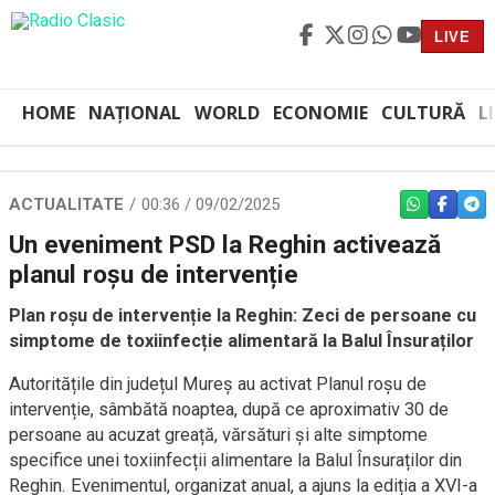
LIVE
HOME
NAȚIONAL
WORLD
ECONOMIE
CULTURĂ
L
ACTUALITATE
00:36 / 09/02/2025
WHATSAPP
FACEBO
TEL
Un eveniment PSD la Reghin activează
planul roșu de intervenție
Plan roșu de intervenție la Reghin: Zeci de persoane cu
simptome de toxiinfecție alimentară la Balul Însuraților
Autoritățile din județul Mureș au activat Planul roșu de
intervenție, sâmbătă noaptea, după ce aproximativ 30 de
persoane au acuzat greață, vărsături și alte simptome
specifice unei toxiinfecții alimentare la Balul Însuraților din
Reghin. Evenimentul, organizat anual, a ajuns la ediția a XVI-a