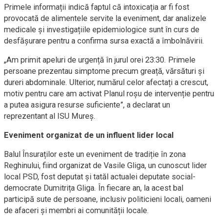
Primele informații indică faptul că intoxicația ar fi fost
provocată de alimentele servite la eveniment, dar analizele
medicale și investigațiile epidemiologice sunt în curs de
desfășurare pentru a confirma sursa exactă a îmbolnăvirii.
„Am primit apeluri de urgență în jurul orei 23:30. Primele
persoane prezentau simptome precum greață, vărsături și
dureri abdominale. Ulterior, numărul celor afectați a crescut,
motiv pentru care am activat Planul roșu de intervenție pentru
a putea asigura resurse suficiente”, a declarat un
reprezentant al ISU Mureș.
Eveniment organizat de un influent lider local
Balul Însuraților este un eveniment de tradiție în zona
Reghinului, fiind organizat de Vasile Gliga, un cunoscut lider
local PSD, fost deputat și tatăl actualei deputate social-
democrate Dumitrița Gliga. În fiecare an, la acest bal
participă sute de persoane, inclusiv politicieni locali, oameni
de afaceri și membri ai comunității locale.