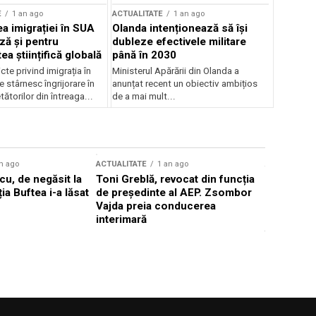
E
1 an ago
ACTUALITATE
1 an ago
a imigrației în SUA
Olanda intenționează să își
ză și pentru
dubleze efectivele militare
a științifică globală
până în 2030
cte privind imigrația în
Ministerul Apărării din Olanda a
e stârnesc îngrijorare în
anunțat recent un obiectiv ambițios
tătorilor din întreaga...
de a mai mult...
n ago
ACTUALITATE
1 an ago
ACTUALITATE
u, de negăsit la
Toni Greblă, revocat din funcția
Ilie Boloj
ția Buftea i-a lăsat
de președinte al AEP. Zsombor
alegerilor
Vajda preia conducerea
constituți
interimară
concentră
viitoarelo