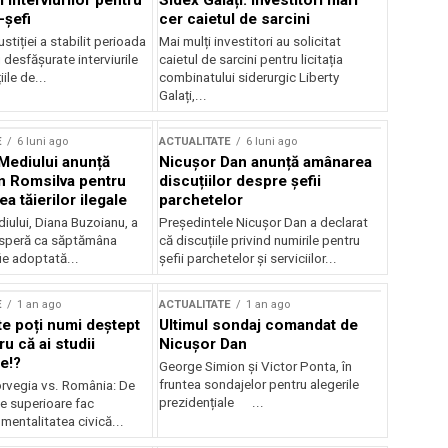
 interviurilor pentru
Sidex Galați: Investitori mari
-șefi
cer caietul de sarcini
stiției a stabilit perioada
Mai mulți investitori au solicitat
i desfășurate interviurile
caietul de sarcini pentru licitația
ile de...
combinatului siderurgic Liberty
Galați,...
E
6 luni ago
ACTUALITATE
6 luni ago
 Mediului anunță
Nicușor Dan anunță amânarea
n Romsilva pentru
discuțiilor despre șefii
 tăierilor ilegale
parchetelor
iului, Diana Buzoianu, a
Președintele Nicușor Dan a declarat
 speră ca săptămâna
că discuțiile privind numirile pentru
fie adoptată...
șefii parchetelor și serviciilor...
E
1 an ago
ACTUALITATE
1 an ago
te poți numi deștept
Ultimul sondaj comandat de
u că ai studii
Nicușor Dan
e!?
George Simion și Victor Ponta, în
fruntea sondajelor pentru alegerile
rvegia vs. România: De
prezidențiale ...
le superioare fac
 mentalitatea civică...