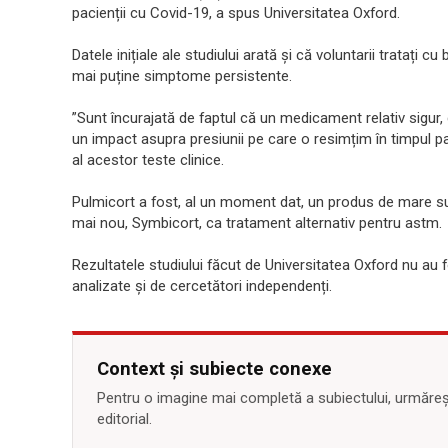
pacienții cu Covid-19, a spus Universitatea Oxford.
Datele inițiale ale studiului arată și că voluntarii tratați
mai puține simptome persistente.
”Sunt încurajată de faptul că un medicament relativ sigur, 
un impact asupra presiunii pe care o resimțim în timpul p
al acestor teste clinice.
Pulmicort a fost, al un moment dat, un produs de mare
mai nou, Symbicort, ca tratament alternativ pentru astm.
Rezultatele studiului făcut de Universitatea Oxford nu au fo
analizate și de cercetători independenți.
Context și subiecte conexe
Pentru o imagine mai completă a subiectului, urmărește
editorial.