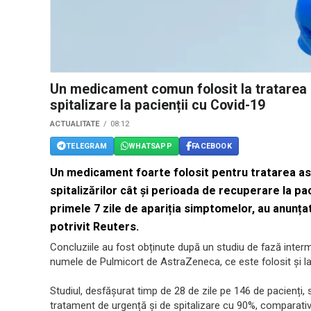
Un medicament comun folosit la tratarea 
spitalizare la pacienții cu Covid-19
ACTUALITATE
08:12
TELEGRAM
WHATSAPP
FACEBOOK
Un medicament foarte folosit pentru tratarea as
spitalizărilor cât și perioada de recuperare la pa
primele 7 zile de apariția simptomelor, au anunța
potrivit Reuters.
Concluziile au fost obținute după un studiu de fază inter
numele de Pulmicort de AstraZeneca, ce este folosit și la
Studiul, desfășurat timp de 28 de zile pe 146 de pacienți
tratament de urgență și de spitalizare cu 90%, comparativ