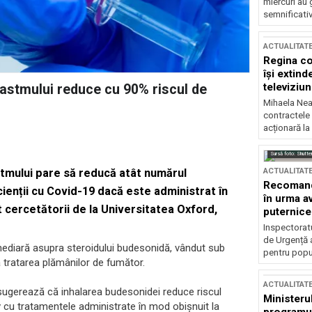
miercuri au 
semnificati
ACTUALITAT
Regina co
își extind
televiziun
astmului reduce cu 90% riscul de
Mihaela Nea
contractele 
acționară la
Sursă foto: Shutte
ACTUALITAT
tmului pare să reducă atât numărul
Recomandă
cienții cu Covid-19 dacă este administrat în
în urma av
t cercetătorii de la Universitatea Oxford,
puternice
Inspectoratu
de Urgență 
mediară asupra steroidului budesonidă, vândut sub
pentru popula
 tratarea plămânilor de fumător.
ACTUALITAT
, sugerează că inhalarea budesonidei reduce riscul
Ministerul
 cu tratamentele administrate în mod obișnuit la