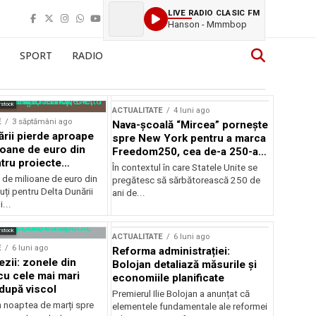
LIVE RADIO CLASIC FM
Hanson - Mmmbop
SPORT
RADIO
rstock
ACTUALITATE
4 luni ago
E
3 săptămâni ago
Nava-școală “Mircea” pornește
ării pierde aproape
spre New York pentru a marca
ioane de euro din
Freedom250, cea de-a 250-a
tru proiecte
aniversare a Statelor Unite
În contextul în care Statele Unite se
de milioane de euro din
pregătesc să sărbătorească 250 de
ți pentru Delta Dunării
ani de...
...
rstock
ACTUALITATE
6 luni ago
E
6 luni ago
Reforma administrației:
ezii: zonele din
Bolojan detaliază măsurile și
u cele mai mari
economiile planificate
după viscol
Premierul Ilie Bolojan a anunțat că
n noaptea de marți spre
elementele fundamentale ale reformei