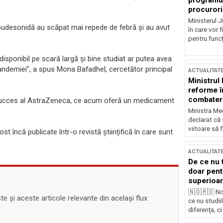
programul
procurori
Ministerul Ju
 cu budesonidă au scăpat mai repede de febră și au avut
în care vor f
pentru funcți
disponibil pe scară largă și bine studiat ar putea avea
andemiei”, a spus Mona Bafadhel, cercetător principal
ACTUALITAT
Ministrul
reforme î
combaterea
 succes al AstraZeneca, ce acum oferă un medicament
Ministra Med
declarat că
viitoare să 
st încă publicate într-o revistă științifică în care sunt
ACTUALITAT
De ce nu 
doar pentr
superioar
🇳🇴🇷🇴 No
 și aceste articole relevante din același flux
ce nu studii
diferența, ci