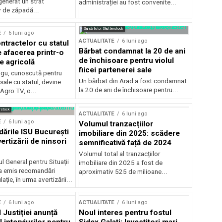
generat un strat
administrației au fost convenite...
v de zăpadă...
Sursă foto: Shutterstock
E
6 luni ago
ACTUALITATE
6 luni ago
ntractelor cu statul
Bărbat condamnat la 20 de ani
e afacerea printr-o
de închisoare pentru violul
e agricolă
fiicei partenerei sale
gu, cunoscută pentru
Un bărbat din Arad a fost condamnat
sale cu statul, devine
la 20 de ani de închisoare pentru...
 Agro TV, o...
rstock
ACTUALITATE
6 luni ago
E
6 luni ago
Volumul tranzacțiilor
rile ISU București
imobiliare din 2025: scădere
ertizării de ninsori
semnificativă față de 2024
Volumul total al tranzacțiilor
l General pentru Situații
imobiliare din 2025 a fost de
a emis recomandări
aproximativ 525 de milioane...
ție, în urma avertizării...
E
6 luni ago
ACTUALITATE
6 luni ago
 Justiției anunță
Noul interes pentru fostul