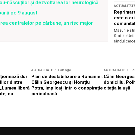
ou-născuților și dezvoltarea lor neurologică
ACTUALITAT
Reprimare
 până pe 9 august
este o cri
rea centralelor pe cărbune, un risc major
comunitate
Măsurile stri
Statele Unit
rândul cerce
ACTUALITATE
1 an ago
ACTUALITATE
1 a
cționează dur
Plan de destabilizare a României:
Călin Georgesc
ilor dintre
Călin Georgescu și Horațiu
domiciliu. Poli
 „Lumea liberă
Potra, implicați într-o conspirație
citația la ușă
ate, nu
periculoasă