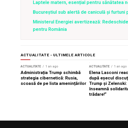
Laptele matern, esențial pentru sănătatea n
Bucureștiul sub alertă de caniculă și furtuni
Ministerul Energiei avertizează: Redeschide
pentru România
ACTUALITATE - ULTIMELE ARTICOLE
ACTUALITATE
1 an ago
ACTUALITATE
1 an ago
Administrația Trump schimbă
Elena Lasconi rea
strategia cibernetică: Rusia,
după eșecul discuți
scoasă de pe lista amenințărilor
Trump și Zelenski:
înseamnă solidarit
trădare!”