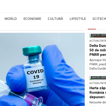
WORLD
ECONOMIE
CULTURĂ
LIFESTYLE
SCITECH
Sursă foto: Shutte
ACTUALITAT
Delta Dun
50 de mil
PNRR pen
esențiale
Aproape 50 
PNRR, pierdu
Delta Dunării
Sursă foto: Shutte
ACTUALITAT
Harta zăp
România c
depuneri 
Ninsorile di