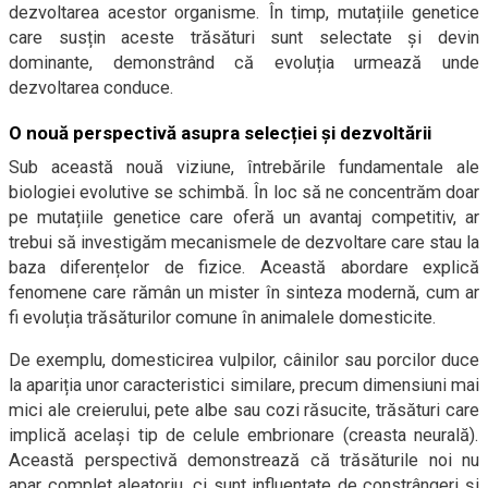
dezvoltarea acestor organisme. În timp, mutațiile genetice
care susțin aceste trăsături sunt selectate și devin
dominante, demonstrând că evoluția urmează unde
dezvoltarea conduce.
O nouă perspectivă asupra selecției și dezvoltării
Sub această nouă viziune, întrebările fundamentale ale
biologiei evolutive se schimbă. În loc să ne concentrăm doar
pe mutațiile genetice care oferă un avantaj competitiv, ar
trebui să investigăm mecanismele de dezvoltare care stau la
baza diferențelor de fizice. Această abordare explică
fenomene care rămân un mister în sinteza modernă, cum ar
fi evoluția trăsăturilor comune în animalele domesticite.
De exemplu, domesticirea vulpilor, câinilor sau porcilor duce
la apariția unor caracteristici similare, precum dimensiuni mai
mici ale creierului, pete albe sau cozi răsucite, trăsături care
implică același tip de celule embrionare (creasta neurală).
Această perspectivă demonstrează că trăsăturile noi nu
apar complet aleatoriu, ci sunt influențate de constrângeri și