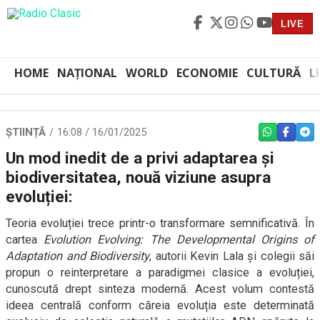
LIVE
HOME
NAȚIONAL
WORLD
ECONOMIE
CULTURĂ
L
ȘTIINȚĂ
16:08 / 16/01/2025
WHATSAPP
FACEBO
TEL
Un mod inedit de a privi adaptarea și
biodiversitatea, nouă viziune asupra
evoluției:
Teoria evoluției trece printr-o transformare semnificativă. În
cartea
Evolution Evolving: The Developmental Origins of
Adaptation and Biodiversity
, autorii Kevin Lala și colegii săi
propun o reinterpretare a paradigmei clasice a evoluției,
cunoscută drept sinteza modernă. Acest volum contestă
ideea centrală conform căreia evoluția este determinată