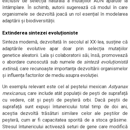
exclusiv de selecția naturală a mutațiilor ADN apărute la
întâmplare. În schimb, autorii sugerează că modul în care
organismele se dezvoltă joacă un rol esențial în modelarea
adaptării și biodiversității.
Extinderea sintezei evoluționiste
Sinteza modernă, dezvoltată în secolul al XX-lea, susține că
adaptările evolutive apar doar prin selecția mutațiilor
genetice aleatorii. Lala și colaboratorii săi, însă, promovează
o abordare cunoscută sub numele de
sinteză evoluționistă
extinsă
, care recunoaște importanța dezvoltării organismelor
și influența factorilor de mediu asupra evoluției.
Un exemplu relevant este cel al peștelui mexican
Astyanax
mexicanus
, care include atât populații de pești de suprafață
cu vedere, cât și pești de peșteră orbi. Dacă peștii de
suprafață sunt expuși întunericului total timp de doi ani,
aceștia dezvoltă trăsături similare celor ale peștilor de
peșteră, cum ar fi capacitatea sporită de a stoca grăsime.
Stresul întunericului activează seturi de gene care modifică