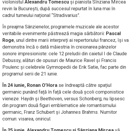
violonistul
Alexandru Tomescu
și pianista Sînziana Mircea
revin la București, după succesul repurtat în luna mai în
cadrul turneului național “Stradivarius”.
În preajma Sânzienelor, programele muzicale ale acestor
veritabile evenimente păstrează magia sărbătorii:
Pascal
Roge
, unul dintre marii interpreți ai repertoriului francez, își va
demonstra încă o dată măiestria în creionarea pânzelor
sonore impresioniste: cele 12 preludii din caietul I de Claude
Debussy, alături de opusuri de Maurice Ravel și Francis
Poulenc și celebrele Gymnopedii de Erik Satie, fac parte din
programul serii de 21 iunie.
În 24 iunie, Ronan O’Hora
se îndreaptă către spațiul
germanic punând față în față cele două școli componistice
vieneze: Haydn și Beethoven, versus Schonberg; nu lipsesc
din program două figuri emblematice ale romantismului
germanic, Franz Schubert și Johannes Brahms. Numitor
comun: visarea, oniricul.
În 25 iunie, Alexandru Tomescu și Sânziana Mircea
vă