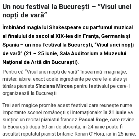
Un nou festival la București – “Visul unei
nopți de vară”
Îmbinând magia lui Shakespeare cu parfumul muzical
al finalului de secol al XIX-lea din Franţa, Germania şi
Spania – un nou festival la Bucureşti, “Visul unei nopţi
de vară” (21 – 25 iunie, Sala Auditorium a Muzeului
Naţional de Artă din Bucureşti).
Pentru că “Visul unei nopți de vară” înseamnă imaginație,
mister, iubire: exact acele ingrediente pe care le-a ales și
tânăra pianista
Sînziana Mircea
pentru festivalul pe care-l
organizează la București.
Trei seri magice promite acest festival care reunește nume
importante scenei românești și internaționale:
în 21 iunie
va
susține un recital pianistul francez
Pascal Roge
, care revine
la București după 50 ani de absență, în 24 iunie poate fi
ascultat reputatul pianist britanic Ronan O’Hora, iar în 25 iunie,