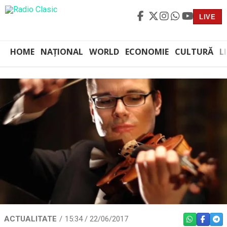
LIVE
HOME
NAȚIONAL
WORLD
ECONOMIE
CULTURĂ
L
ACTUALITATE
15:34 / 22/06/2017
WHATSAPP
FACEBO
TEL