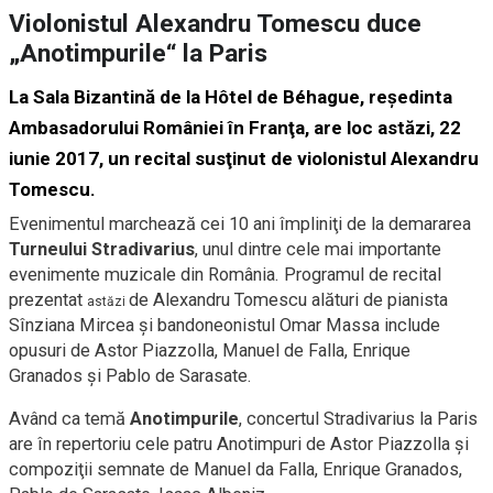
Violonistul Alexandru Tomescu duce
„Anotimpurile“ la Paris
La Sala Bizantină de la Hôtel de Béhague, reşedinta
Ambasadorului României în Franţa, are loc astăzi, 22
iunie 2017, un recital susţinut de violonistul Alexandru
Tomescu.
Evenimentul marchează cei 10 ani împliniţi de la demararea
Turneului Stradivarius
, unul dintre cele mai importante
evenimente muzicale din România. Programul de recital
prezentat
de Alexandru Tomescu alături de pianista
astăzi
Sînziana Mircea şi bandoneonistul Omar Massa include
opusuri de Astor Piazzolla, Manuel de Falla, Enrique
Granados și Pablo de Sarasate.
Având ca temă
Anotimpurile
, concertul Stradivarius la Paris
are în repertoriu cele patru Anotimpuri de Astor Piazzolla şi
compoziţii semnate de Manuel da Falla, Enrique Granados,