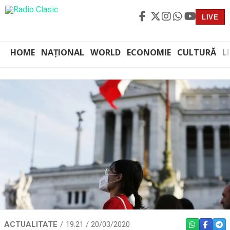
LIVE
HOME
NAȚIONAL
WORLD
ECONOMIE
CULTURĂ
L
ACTUALITATE
19:21 / 20/03/2020
WHATSAPP
FACEBO
TEL