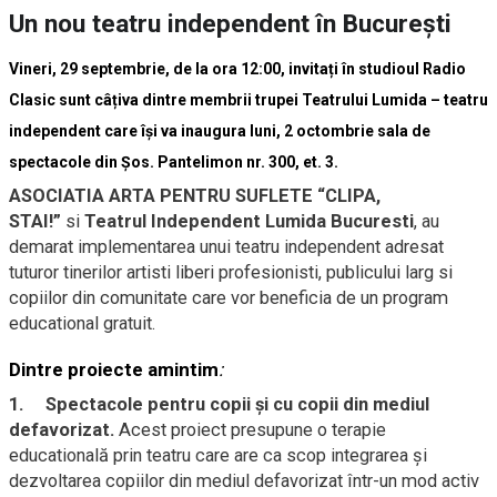
Un nou teatru independent în București
Vineri, 29 septembrie, de la ora 12:00, invitați în studioul
Radio
Clasic
sunt câțiva dintre membrii trupei
Teatrului Lumida
– teatru
independent care își va inaugura luni, 2 octombrie sala de
spectacole din
Șos. Pantelimon nr. 300, et. 3.
ASOCIATIA ARTA PENTRU SUFLETE “CLIPA,
STAI!”
si
Teatrul Independent Lumida Bucuresti
, au
demarat implementarea unui teatru independent adresat
tuturor tinerilor artisti liberi profesionisti, publicului larg si
copiilor din comunitate care vor beneficia de un program
educational gratuit.
Dintre proiecte amintim
:
1.
Spectacole pentru copii şi cu copii din mediul
defavorizat.
Acest proiect presupune o terapie
educatională prin teatru care are ca scop integrarea şi
dezvoltarea copiilor din mediul defavorizat într-un mod activ