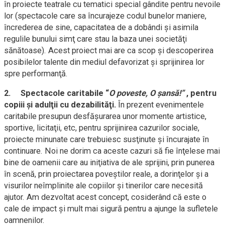
în proiecte teatrale cu tematici special gândite pentru nevoile
lor (spectacole care sa încurajeze codul bunelor maniere,
încrederea de sine, capacitatea de a dobândi şi asimila
regulile bunului simţ care stau la baza unei societăţi
sănătoase). Acest proiect mai are ca scop şi descoperirea
posibilelor talente din mediul defavorizat şi sprijinirea lor
spre performanţă.
2.
Spectacole caritabile “
O poveste, O şansă!”
, pentru
copiii şi adulţii cu dezabilităţi.
În prezent evenimentele
caritabile presupun desfăşurarea unor momente artistice,
sportive, licitaţii, etc, pentru sprijinirea cazurilor sociale,
proiecte minunate care trebuiesc susţinute şi încurajate în
continuare. Noi ne dorim ca aceste cazuri să fie înţelese mai
bine de oamenii care au iniţiativa de ale sprijini, prin punerea
în scenă, prin proiectarea poveştilor reale, a dorinţelor şi a
visurilor neîmplinite ale copiilor şi tinerilor care necesită
ajutor. Am dezvoltat acest concept, cosiderând că este o
cale de impact şi mult mai sigură pentru a ajunge la sufletele
oamnenilor.