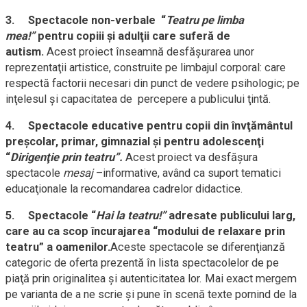
3.
Spectacole non-verbale “
Teatru pe limba
mea!”
pentru copiii şi adulţii care suferă de
autism.
Acest proiect înseamnă desfăşurarea unor
reprezentaţii artistice, construite pe limbajul corporal: care
respectă factorii necesari din punct de vedere psihologic; pe
inţelesul şi capacitatea de percepere a publicului ţintă.
4.
Spectacole educative pentru copii din învţământul
preşcolar, primar, gimnazial şi pentru adolescenţi
“
Dirigenţie prin teatru”.
Acest proiect va desfăşura
spectacole
mesaj
–informative, având ca suport tematici
educaţionale la recomandarea cadrelor didactice.
5.
Spectacole “
Hai la teatru!”
adresate publicului larg,
care au ca scop încurajarea “modului de relaxare prin
teatru” a oamenilor.
Aceste spectacole se diferenţianză
categoric de oferta prezentă în lista spectacolelor de pe
piaţă prin originalitea şi autenticitatea lor. Mai exact mergem
pe varianta de a ne scrie şi pune în scenă texte pornind de la