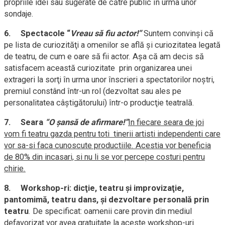
propriile idei sau sugerate de către public în urma unor
sondaje.
6.
Spectacole “
Vreau să fiu actor!”
Suntem convinşi că
pe lista de curiozităţi a omenilor se află şi curiozitatea legată
de teatru, de cum e oare să fii actor. Aşa că am decis să
satisfacem această curiozitate prin organizarea unei
extrageri la sorţi în urma unor înscrieri a spectatorilor noştri,
premiul constând într-un rol (dezvoltat sau ales pe
personalitatea câştigătorului) într-o producţie teatrală.
7.
Seara
“O şansă de afirmare!”
In fiecare seara de joi
vom fi teatru gazda pentru toti tinerii artisti independenti care
vor sa-si faca cunoscute productiile. Acestia vor beneficia
de 80% din incasari, si nu li se vor percepe costuri pentru
chirie.
8.
Workshop-ri: dicţie, teatru şi improvizaţie,
pantomimă, teatru dans, şi dezvoltare personală prin
teatru
. De specificat: oamenii care provin din mediul
defavorizat vor avea gratuitate la aceste workshop-uri.