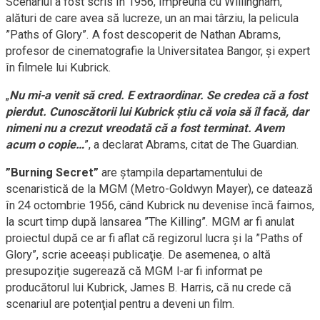
Scenariul a fost scris în 1956, împreună cu Willingham,
alături de care avea să lucreze, un an mai târziu, la pelicula
”Paths of Glory”. A fost descoperit de Nathan Abrams,
profesor de cinematografie la Universitatea Bangor, şi expert
în filmele lui Kubrick.
„
Nu mi-a venit să cred. E extraordinar. Se credea că a fost
pierdut. Cunoscătorii lui Kubrick ştiu că voia să îl facă, dar
nimeni nu a crezut vreodată că a fost terminat. Avem
acum o copie…
”, a declarat Abrams, citat de The Guardian.
”Burning Secret”
are ştampila departamentului de
scenaristică de la MGM (Metro-Goldwyn Mayer), ce datează
în 24 octombrie 1956, când Kubrick nu devenise încă faimos,
la scurt timp după lansarea ”The Killing”. MGM ar fi anulat
proiectul după ce ar fi aflat că regizorul lucra şi la ”Paths of
Glory”, scrie aceeaşi publicaţie. De asemenea, o altă
presupoziţie sugerează că MGM l-ar fi informat pe
producătorul lui Kubrick, James B. Harris, că nu crede că
scenariul are potenţial pentru a deveni un film.