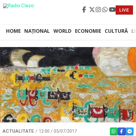
LIVE
HOME
NAȚIONAL
WORLD
ECONOMIE
CULTURĂ
L
ACTUALITATE
12:00 / 05/07/2017
WHATSAPP
FACEBO
TEL