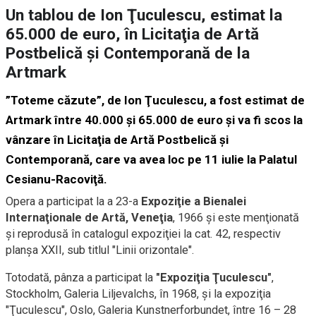
Un tablou de Ion Ţuculescu, estimat la
65.000 de euro, în Licitaţia de Artă
Postbelică şi Contemporană de la
Artmark
”Toteme căzute”, de Ion Ţuculescu, a fost estimat de
Artmark între 40.000 şi 65.000 de euro şi va fi scos la
vânzare în Licitaţia de Artă Postbelică şi
Contemporană, care va avea loc pe 11 iulie la Palatul
Cesianu-Racoviţă.
Opera a participat la a 23-a
Expoziţie a Bienalei
Internaţionale de Artă, Veneţia
, 1966 şi este menţionată
şi reprodusă în catalogul expoziţiei la cat. 42, respectiv
planşa XXII, sub titlul "Linii orizontale".
Totodată, pânza a participat la
"Expoziţia Ţuculescu"
,
Stockholm, Galeria Liljevalchs, în 1968, şi la expoziţia
"Ţuculescu", Oslo, Galeria Kunstnerforbundet, între 16 – 28