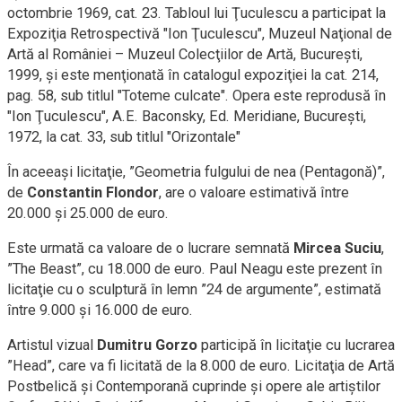
octombrie 1969, cat. 23. Tabloul lui Ţuculescu a participat la
Expoziţia Retrospectivă "Ion Ţuculescu", Muzeul Naţional de
Artă al României – Muzeul Colecţiilor de Artă, Bucureşti,
1999, şi este menţionată în catalogul expoziţiei la cat. 214,
pag. 58, sub titlul "Toteme culcate". Opera este reprodusă în
"Ion Ţuculescu", A.E. Baconsky, Ed. Meridiane, Bucureşti,
1972, la cat. 33, sub titlul "Orizontale"
În aceeaşi licitaţie, ”Geometria fulgului de nea (Pentagonă)”,
de
Constantin Flondor
, are o valoare estimativă între
20.000 şi 25.000 de euro.
Este urmată ca valoare de o lucrare semnată
Mircea Suciu
,
”The Beast”, cu 18.000 de euro. Paul Neagu este prezent în
licitaţie cu o sculptură în lemn ”24 de argumente”, estimată
între 9.000 şi 16.000 de euro.
Artistul vizual
Dumitru Gorzo
participă în licitaţie cu lucrarea
”Head”, care va fi licitată de la 8.000 de euro. Licitaţia de Artă
Postbelică şi Contemporană cuprinde şi opere ale artiştilor