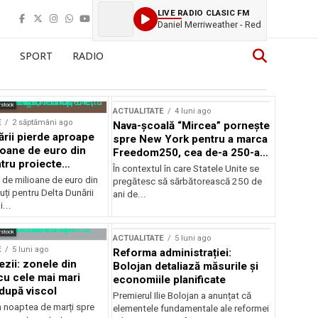
LIVE RADIO CLASIC FM
Daniel Merriweather - Red
SPORT
RADIO
rstock
ACTUALITATE
4 luni ago
E
2 săptămâni ago
Nava-școală “Mircea” pornește
ării pierde aproape
spre New York pentru a marca
ioane de euro din
Freedom250, cea de-a 250-a
tru proiecte
aniversare a Statelor Unite
În contextul în care Statele Unite se
de milioane de euro din
pregătesc să sărbătorească 250 de
ți pentru Delta Dunării
ani de...
...
rstock
ACTUALITATE
5 luni ago
E
5 luni ago
Reforma administrației:
ezii: zonele din
Bolojan detaliază măsurile și
u cele mai mari
economiile planificate
după viscol
Premierul Ilie Bolojan a anunțat că
n noaptea de marți spre
elementele fundamentale ale reformei