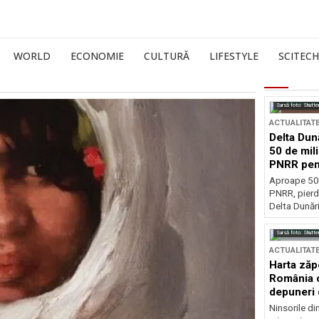
WORLD
ECONOMIE
CULTURĂ
LIFESTYLE
SCITECH
Sursă foto: Shutte
ACTUALITAT
Delta Dun
50 de mil
PNRR pen
esențiale
Aproape 50 
PNRR, pierdu
Delta Dunării
Sursă foto: Shutte
ACTUALITAT
Harta zăp
România c
depuneri 
Ninsorile di