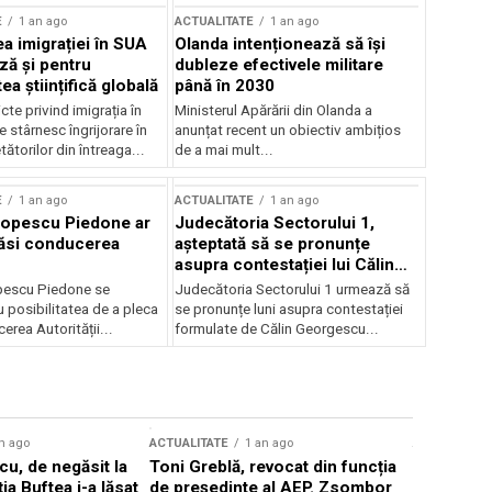
E
1 an ago
ACTUALITATE
1 an ago
a imigrației în SUA
Olanda intenționează să își
ză și pentru
dubleze efectivele militare
a științifică globală
până în 2030
cte privind imigrația în
Ministerul Apărării din Olanda a
e stârnesc îngrijorare în
anunțat recent un obiectiv ambițios
tătorilor din întreaga...
de a mai mult...
E
1 an ago
ACTUALITATE
1 an ago
Popescu Piedone ar
Judecătoria Sectorului 1,
ăsi conducerea
așteptată să se pronunțe
asupra contestației lui Călin
Georgescu privind controlul
pescu Piedone se
Judecătoria Sectorului 1 urmează să
judiciar
 posibilitatea de a pleca
se pronunțe luni asupra contestației
erea Autorității...
formulate de Călin Georgescu...
n ago
ACTUALITATE
1 an ago
ACTUALITATE
u, de negăsit la
Toni Greblă, revocat din funcția
Ilie Boloj
ția Buftea i-a lăsat
de președinte al AEP. Zsombor
alegerilor