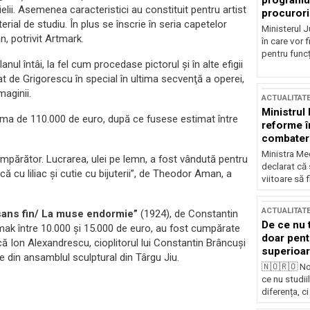
programul
lii. Asemenea caracteristici au constituit pentru artist
procurori
terial de studiu. În plus se înscrie în seria capetelor
Ministerul Ju
ân, potrivit Artmark.
în care vor f
pentru funcți
anul întâi, la fel cum procedase pictorul şi în alte efigii
uat de Grigorescu în special în ultima secvenţă a operei,
maginii.
ACTUALITAT
Ministrul
suma de 110.000 de euro, după ce fusese estimat între
reforme î
combaterea
Ministra Med
cumpărător. Lucrarea, ulei pe lemn, a fost vândută pentru
declarat că
 cu liliac şi cutie cu bijuterii”, de Theodor Aman, a
viitoare să 
ACTUALITAT
sans fin/ La muse endormie”
(1924), de Constantin
De ce nu 
ak între 10.000 şi 15.000 de euro, au fost cumpărate
doar pentr
ică Ion Alexandrescu, cioplitorul lui Constantin Brâncuşi
superioar
 din ansamblul sculptural din Târgu Jiu.
🇳🇴🇷🇴 No
ce nu studii
diferența, ci