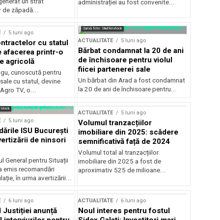
generat un strat
administrației au fost convenite...
v de zăpadă...
Sursă foto: Shutterstock
E
5 luni ago
ACTUALITATE
5 luni ago
ntractelor cu statul
Bărbat condamnat la 20 de ani
e afacerea printr-o
de închisoare pentru violul
e agricolă
fiicei partenerei sale
gu, cunoscută pentru
Un bărbat din Arad a fost condamnat
sale cu statul, devine
la 20 de ani de închisoare pentru...
 Agro TV, o...
rstock
ACTUALITATE
5 luni ago
E
5 luni ago
Volumul tranzacțiilor
rile ISU București
imobiliare din 2025: scădere
ertizării de ninsori
semnificativă față de 2024
Volumul total al tranzacțiilor
l General pentru Situații
imobiliare din 2025 a fost de
a emis recomandări
aproximativ 525 de milioane...
ție, în urma avertizării...
E
6 luni ago
ACTUALITATE
6 luni ago
 Justiției anunță
Noul interes pentru fostul