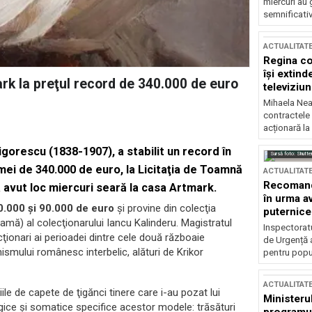
miercuri au 
semnificati
ACTUALITAT
Regina co
își extind
rk la preţul record de 340.000 de euro
televiziun
Mihaela Nea
contractele 
acționară la
gorescu (1838-1907), a stabilit un record în
Sursă foto: Shutte
mei de 340.000 de euro, la Licitaţia de Toamnă
ACTUALITAT
Recomandă
 avut loc miercuri seară la casa Artmark.
în urma av
50.000 şi 90.000 de euro
şi provine din colecţia
puternice
ă) al colecţionarului Iancu Kalinderu. Magistratul
Inspectoratu
ţionari ai perioadei dintre cele două războaie
de Urgență 
ismului românesc interbelic, alături de Krikor
pentru popula
ACTUALITAT
iile de capete de ţigănci tinere care i-au pozat lui
Ministerul
ogice şi somatice specifice acestor modele: trăsături