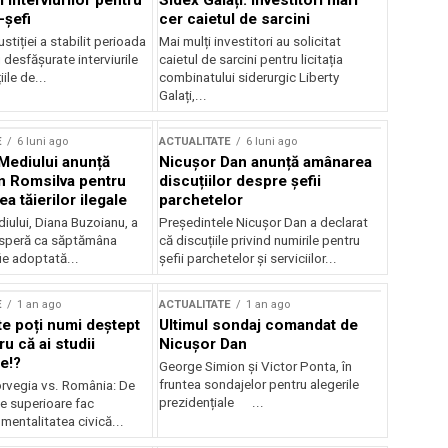
 interviurilor pentru
Sidex Galați: Investitori mari
-șefi
cer caietul de sarcini
stiției a stabilit perioada
Mai mulți investitori au solicitat
i desfășurate interviurile
caietul de sarcini pentru licitația
ile de...
combinatului siderurgic Liberty
Galați,...
E
6 luni ago
ACTUALITATE
6 luni ago
 Mediului anunță
Nicușor Dan anunță amânarea
n Romsilva pentru
discuțiilor despre șefii
 tăierilor ilegale
parchetelor
iului, Diana Buzoianu, a
Președintele Nicușor Dan a declarat
 speră ca săptămâna
că discuțiile privind numirile pentru
fie adoptată...
șefii parchetelor și serviciilor...
E
1 an ago
ACTUALITATE
1 an ago
te poți numi deștept
Ultimul sondaj comandat de
u că ai studii
Nicușor Dan
e!?
George Simion și Victor Ponta, în
fruntea sondajelor pentru alegerile
rvegia vs. România: De
prezidențiale ...
le superioare fac
 mentalitatea civică...