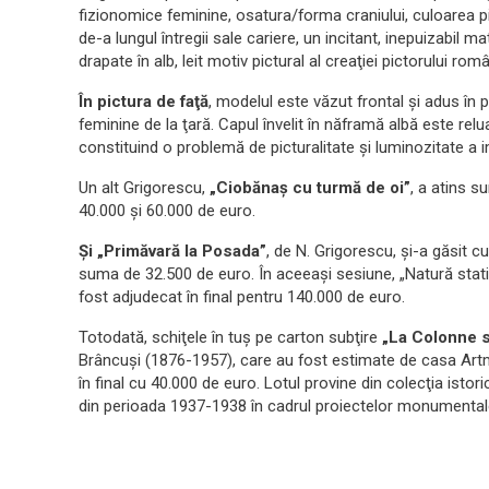
fizionomice feminine, osatura/forma craniului, culoarea pie
de-a lungul întregii sale cariere, un incitant, inepuizabil ma
drapate în alb, leit motiv pictural al creaţiei pictorului rom
În pictura de faţă
, modelul este văzut frontal şi adus în pl
feminine de la ţară. Capul învelit în năframă albă este rel
constituind o problemă de picturalitate şi luminozitate a i
Un alt Grigorescu,
„Ciobănaş cu turmă de oi”
, a atins 
40.000 şi 60.000 de euro.
Şi „Primăvară la Posada”
, de N. Grigorescu, şi-a găsit 
suma de 32.500 de euro. În aceeaşi sesiune, „Natură statică
fost adjudecat în final pentru 140.000 de euro.
Totodată, schiţele în tuş pe carton subţire
„La Colonne 
Brâncuşi (1876-1957), care au fost estimate de casa Artm
în final cu 40.000 de euro. Lotul provine din colecţia istor
din perioada 1937-1938 în cadrul proiectelor monumentale