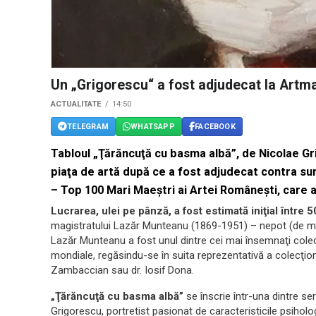
Un „Grigorescu“ a fost adjudecat la Artma
ACTUALITATE
14:50
TELEGRAM
WHATSAPP
FACEBOOK
Tabloul „Ţărăncuţă cu basma albă”, de Nicolae Gri
piaţa de artă după ce a fost adjudecat contra su
– Top 100 Mari Maeştri ai Artei Româneşti, care a
Lucrarea, ulei pe pânză, a fost estimată iniţial între 
magistratului Lazăr Munteanu (1869-1951) – nepot (de mam
Lazăr Munteanu a fost unul dintre cei mai însemnaţi colec
mondiale, regăsindu-se în suita reprezentativă a colecţion
Zambaccian sau dr. Iosif Dona.
„Ţărăncuţă cu basma albă”
se înscrie într-una dintre ser
Grigorescu, portretist pasionat de caracteristicile psihol