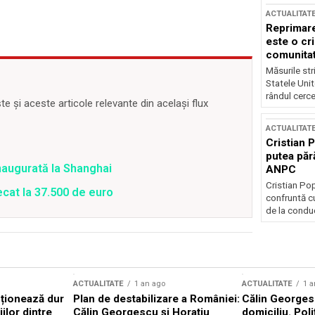
ACTUALITAT
Reprimare
este o cri
comunitate
Măsurile stri
Statele Unit
rândul cerce
 și aceste articole relevante din același flux
ACTUALITAT
Cristian 
putea păr
inaugurată la Shanghai
ANPC
Cristian Po
ecat la 37.500 de euro
confruntă cu
de la conduc
ACTUALITATE
1 an ago
ACTUALITATE
1 a
cționează dur
Plan de destabilizare a României:
Călin Georgesc
ilor dintre
Călin Georgescu și Horațiu
domiciliu. Poli