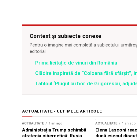
Context și subiecte conexe
Pentru o imagine mai completă a subiectului, urmărește
editorial.
Prima licitație de vinuri din România
Clădire inspirată de “Coloana fără sfârşit”, 
Tabloul ‘Plugul cu boi’ de Grigorescu, adjud
ACTUALITATE - ULTIMELE ARTICOLE
ACTUALITATE
1 an ago
ACTUALITATE
1 an ago
Administrația Trump schimbă
Elena Lasconi rea
strategia cibernetică: Rusia,
după eșecul discuți