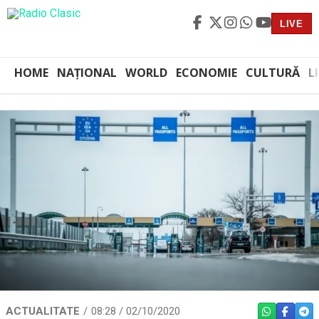
LIVE
HOME
NAȚIONAL
WORLD
ECONOMIE
CULTURĂ
L
ACTUALITATE
08:28 / 02/10/2020
WHATSAPP
FACEBO
TEL