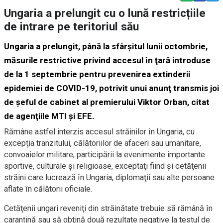
Ungaria a prelungit cu o lună restricțiile
de intrare pe teritoriul său
Ungaria a prelungit, până la sfârşitul lunii octombrie,
măsurile restrictive privind accesul în ţară introduse
de la 1 septembrie pentru prevenirea extinderii
epidemiei de COVID-19, potrivit unui anunţ transmis joi
de şeful de cabinet al premierului Viktor Orban, citat
de agenţiile MTI şi EFE.
Rămâne astfel interzis accesul străinilor în Ungaria, cu
excepţia tranzitului, călătoriilor de afaceri sau umanitare,
convoaielor militare, participării la evenimente importante
sportive, culturale şi religioase, exceptaţi fiind şi cetăţenii
străini care lucrează în Ungaria, diplomaţii sau alte persoane
aflate în călătorii oficiale.
Cetăţenii ungari reveniţi din străinătate trebuie să rămână în
carantină sau să obţină două rezultate negative la testul de